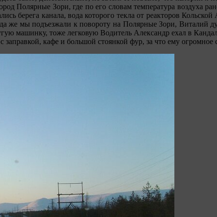
ород Полярные Зори, где по его словам температура воздуха ра
лись берега канала, вода которого текла от реакторов Кольской 
Когда же мы подъезжали к повороту на Полярные Зори, Виталий д
ругую машинку, тоже легковую Водитель Александр ехал в Кандала
с заправкой, кафе и большой стоянкой фур, за что ему огромное 