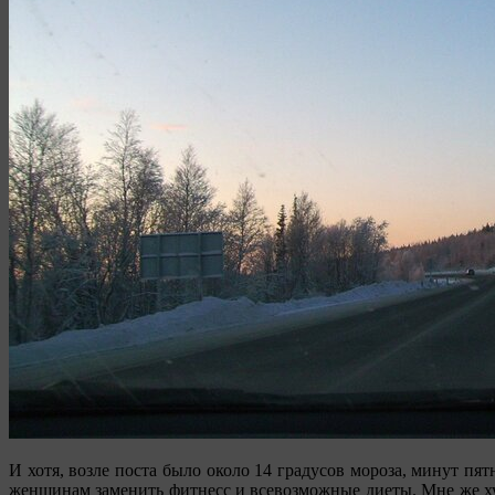
И хотя, возле поста было около 14 градусов мороза, минут пя
женщинам заменить фитнесс и всевозможные диеты. Мне же худе