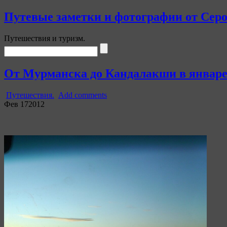
Путевые заметки и фотографии от Сер
Путешествия и туризм.
От Мурманска до Кандалакши в январе 
Путешествия.
Add comments
Фев
17
2012