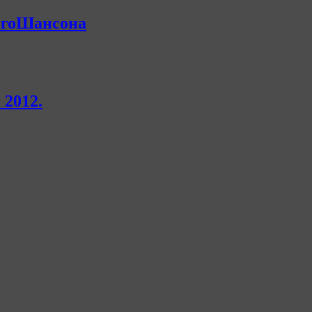
огоШансона
2012.