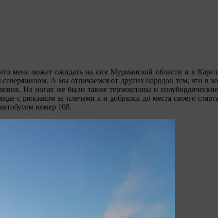
, что меня может ожидать на юге Мурманской области и в Каре
северянином. А мы отличаемся от других народов тем, что в хол
пуховик. На ногах же были также термоштаны и сноубордически
м виде с рюкзаком за плечами я и добрался до места своего ста
автобусом номер 108.