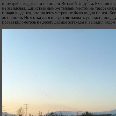
иномарке с водителем по имени Виталий за рулём. Ехал он в г
не завидовал. Единственным же тёплым местом на трассе оказа
и парило, да так, что на пять метров не было видно не зги. 
до станции. Но я отказался и через пятнадцать уже застопил д
провёз километров на десять дальше эстакады и высадил рядом 