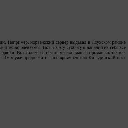
лии. Например, норвежский сервер выдавал в Лоухском районе
од тепло одеваемся. Вот и в эту субботу я напялил на себя всё
е брюки. Вот только со ступнями ног вышла промашка, так как
рта. Им я уже продолжительное время считаю Кильдинский пост