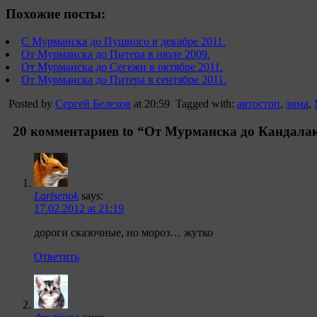
Похожие посты:
С Мурманска до Пушного в декабре 2011.
От Мурманска до Питера в июле 2009.
От Мурманска до Сегежи в октябре 2011.
От Мурманска до Питера в сентябре 2011.
Posted by
Сергей Белехов
at 20:59
Tagged with:
автостоп
,
зима
,
20 комментариев to “От Мурманска до Кандалак
Larisenok
says:
17.02.2012 at 21:19
дороги сказочные, но мороз… жутко
Ответить