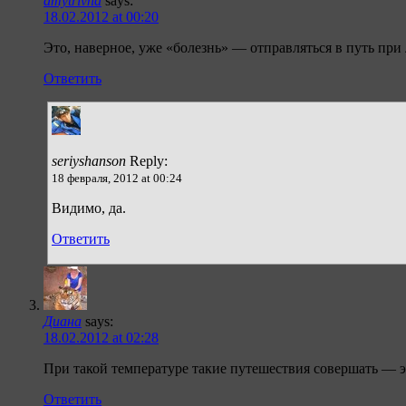
dmytrivna
says:
18.02.2012 at 00:20
Это, наверное, уже «болезнь» — отправляться в путь пр
Ответить
seriyshanson
Reply:
18 февраля, 2012 at 00:24
Видимо, да.
Ответить
Диана
says:
18.02.2012 at 02:28
При такой температуре такие путешествия совершать — э
Ответить