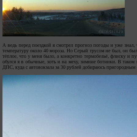
А ведь перед поездкой я смотрел прогноз погоды и уже знал
температуру около 40 мороза. Но Серый трусом не был, он был 
тёплое, что у меня было, а конкретно термобельё, флиску и 
обулся я в обычные, хоть и на меху, зимние ботинки. В тако
ДПС, куда с автовокзала за 30 рублей добираюсь пригородным 