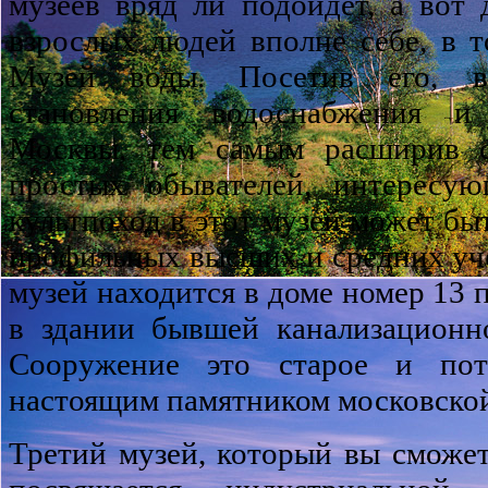
музеев вряд ли подойдёт, а вот
взрослых людей вполне себе, в т
Музей воды. Посетив его, в
становления водоснабжения и
Москвы, тем самым расширив с
простых обывателей, интересую
культпоход в этот музей может бы
профильных высших и средних уч
музей находится в доме номер 13 
в здании бывшей канализационн
Сооружение это старое и пот
настоящим памятником московской
Третий музей, который вы сможет