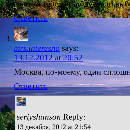
счастья тебе, да зайду, надо вы
Ответить
mrs.interesno
says:
13.12.2012 at 20:52
Москва, по-моему, один сплошн
Ответить
seriyshanson
Reply:
13 декабря, 2012 at 21:54