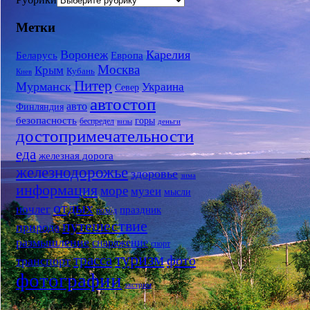
Метки
Воронеж
Карелия
Беларусь
Европа
Москва
Крым
Кубань
Киев
Питер
Мурманск
Украина
Север
автостоп
авто
Финляндия
безопасность
горы
беспредел
визы
деньги
достопримечательности
еда
железная дорога
железнодорожье
здоровье
зима
информация
море
музеи
мысли
отдых
ночлег
праздник
поход
путешествие
природа
размышление
снаряжение
спорт
туризм
трасса
фото
транспорт
фотографии
экстрим