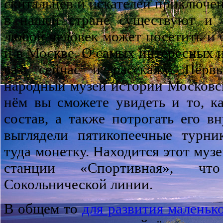
скитальцев и искателей приключен
в нашей стране существуют и т
любой человек может посетить и б
и в Москве. О самых интересных из
вам сейчас и расскажу. Перв
народный музей истории Московс
нём вы сможете увидеть и то, к
состав, а также потрогать его вн
выглядели пятикопеечные турни
туда монетку. Находится этот му
станции «Спортивная», чт
Сокольнической линии.
В общем то
для развития маленьк