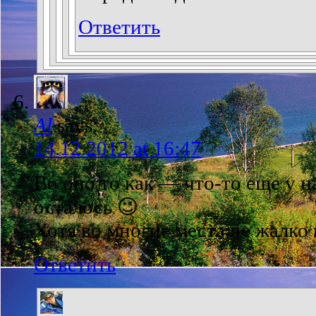
Ответить
Al
says:
14.12.2012 at 16:47
Во оно то как — что-то еще у н
осталось 😉
Хотя во многие места не жалко 
Ответить