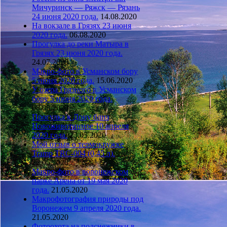
Мичуринск — Ряжск — Рязань
24 июня 2020 года.
14.08.2020
На вокзале в Грязях 23 июня
2020 года.
06.08.2020
Прогулка до реки Матыра в
Грязях 23 июня 2020 года.
24.07.2020
Макро-фото в Усманском бору
5 июня 2020 года.
15.06.2020
У озера Грязного в Усманском
бору 5 июня 2020 года.
08.06.2020
Прогулка к Дону близ
Новоживотинное 10 апреля
2020 года.
23.05.2020
Мой отзыв о термокружке
Tramp TRC-004 (0,45 л).
22.05.2020
Макро-фото в воронежском
парке Арена от 19 мая 2020
года.
21.05.2020
Макрофотография природы под
Воронежем 9 апреля 2020 года.
21.05.2020
Фотоохота на подснежники в