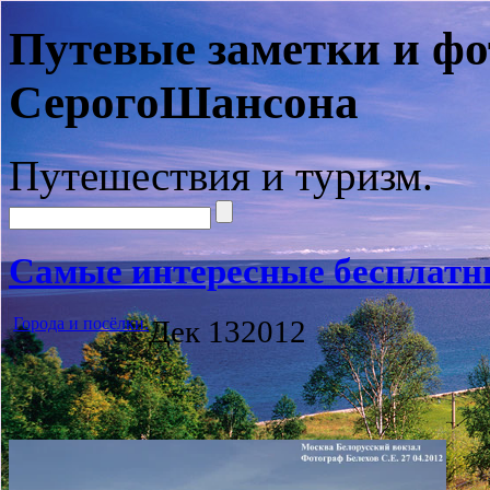
Путевые заметки и фо
СерогоШансона
Путешествия и туризм.
Самые интересные бесплатн
Города и посёлки.
Дек
13
2012