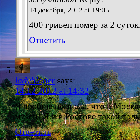
14 декабря, 2012 at 19:05
400 гривен номер за 2 суток
Ответить
ladybloger
says:
14.12.2012 at 14:32
Я вообще не знала, что в Москв
музеи! Я и в Ростове такой тол
Ответить