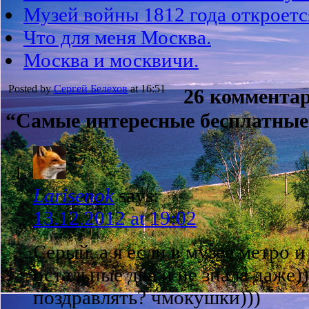
Музей войны 1812 года откроетс
Что для меня Москва.
Москва и москвичи.
Posted by
Сергей Белехов
at 16:51
26 комментар
“Самые интересные бесплатные
Larisenok
says:
13.12.2012 at 19:02
Серый, а я если в музее метро и
остальные два и не знала даже)
поздравлять? чмокушки)))