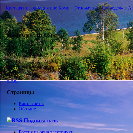
Краткая информация про Коми.
Этно-музей «Добродея» в Ан
Август 2026
Пн
Вт
Ср
Чт
Пт
Сб
Вс
1
2
3
4
5
6
7
8
9
10
11
12
13
14
15
16
17
18
19
20
21
22
23
24
25
26
27
28
29
30
31
« Авг
Страницы
Карта сайта.
Обо мне.
Подписаться.
Россия из окна электрички