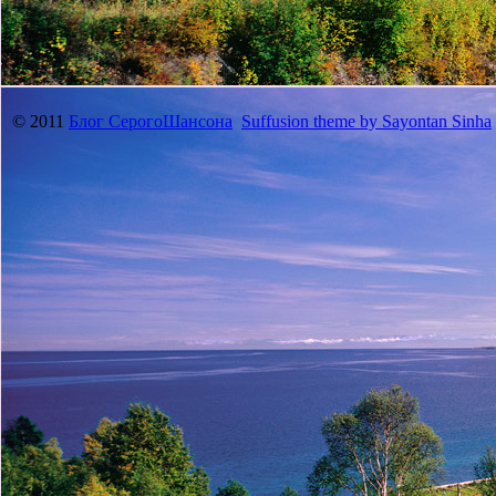
© 2011
Блог СерогоШансона
Suffusion theme by Sayontan Sinha