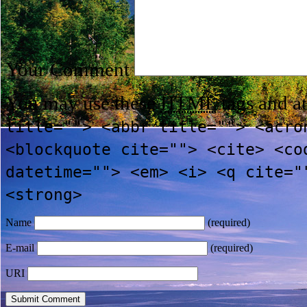
Your Comment
You may use these
HTML
tags and at
title=""> <abbr title=""> <acro
<blockquote cite=""> <cite> <co
datetime=""> <em> <i> <q cite="
<strong>
Name
(required)
E-mail
(required)
URI