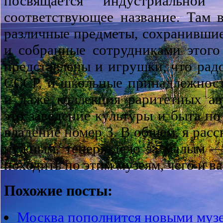
посвящается индустриальной
соответствующее название. Там 
различные предметы, сохранившие
и собранные сотрудниками этого
представлены и игрушки, что рад
СССР, и школьные принадлежност
и даже коллекция раритетных ав
это заведение культуры и быта по
владение номер 3. В общем, я расс
нужным, теперь дело за малым —
походить по этим музеям, чего и в
Похожие посты:
Москва пополнится новыми муз