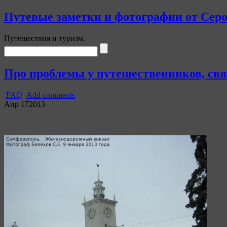
Путевые заметки и фотографии от Сер
Путешествия и туризм.
Про проблемы у путешественников, свя
FAQ
Add comments
Апр
17
2013