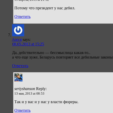
Потому что президент у нас дебил.
Ответить
Алеся
says:
08.05.2013 at 15:25
Да, действительно — бессмыслица какая-то..
а что еще хуже, Беларусь повторяет все дебильные законы
Ответить
seriyshanson
Reply:
13 мая, 2013 at 08:53
Так и у вас и у нас у власти фюреры.
Ответить