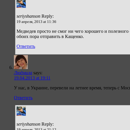
seriyshanson
Reply:
19 апреля, 2013 at 11:36
Медведев просто не смог ни чего хорошего и полезного
обоих пора отправить в Кащенко.
Ответить
Людмила
says:
19.04.2013 at 19:11
У нас, в Украине, перевели на летнее время, теперь с Моск
Ответить
seriyshanson
Reply:
19 апреля, 2013 at 21:12