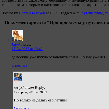
соответствует пулковскому меридиану и имеющую разницу с 
европейским, которым в настоящее стало сложнее адаптировать
Posted by
Сергей Белехов
at 18:09
Tagged with:
путешествие
,
тр
16 комментариев to “Про проблемы у путешестве
Elenka
says:
17.04.2013 at 18:42
да вообще уже нужно остановить время… у нас уже лет 5
Ответить
seriyshanson
Reply:
17 апреля, 2013 at 20:39
Но только не делать его летним.
Ответить