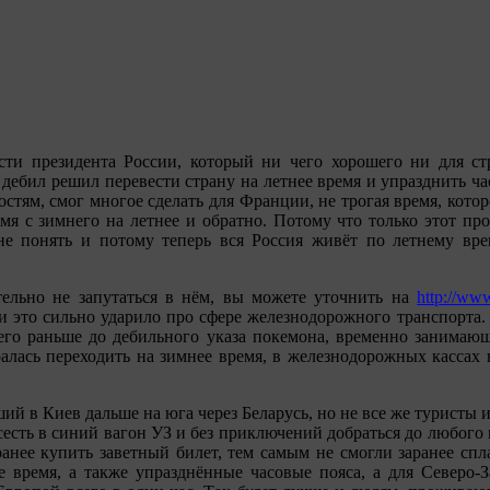
ти президента России, который ни чего хорошего ни для ст
 дебил решил перевести страну на летнее время и упразднить ч
стям, смог многое сделать для Франции, не трогая время, кото
емя с зимнего на летнее и обратно. Потому что только этот п
 не понять и потому теперь вся Россия живёт по летнему вре
тельно не запутаться в нём, вы можете уточнить на
http://ww
 это сильно ударило про сфере железнодорожного транспорта. В
его раньше до дебильного указа покемона, временно занимающе
ралась переходить на зимнее время, в железнодорожных кассах 
ий в Киев дальше на юга через Беларусь, но не все же туристы
 сесть в синий вагон УЗ и без приключений добраться до любого
анее купить заветный билет, тем самым не смогли заранее спла
е время, а также упразднённые часовые пояса, а для Северо-З