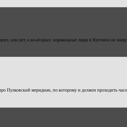
дент, или нет, а во-вторых: нормальные люди в Купчино не живут
 про Пулковский меридиан, по которому и должен проходить часо