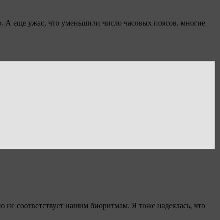
о. А еще ужас, что уменьшили число часовых поясов, многие
о не соответствует нашим биоритмам. Я тоже надеялась, что