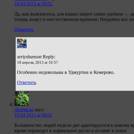
18.04.2013 at 09:52
Да, как выяснилось, для наших широт самое удобное — дв
теперь живут в неестественном времени. Неудобно все эт
Ответить
seriyshanson
Reply:
18 апреля, 2013 at 10:57
Особенно недовольны в Удмуртии и Кемерово.
Ответить
Людмила
says:
19.04.2013 at 00:01
Большинство людей недели две адаптируются к новому вр
время переведут в нормальное русло и оставят в покое