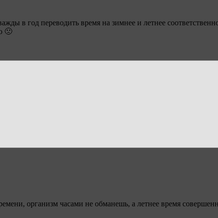
ажды в год переводить время на зимнее и летнее соответственн
о 🙁
емени, организм часами не обманешь, а летнее время совершенн