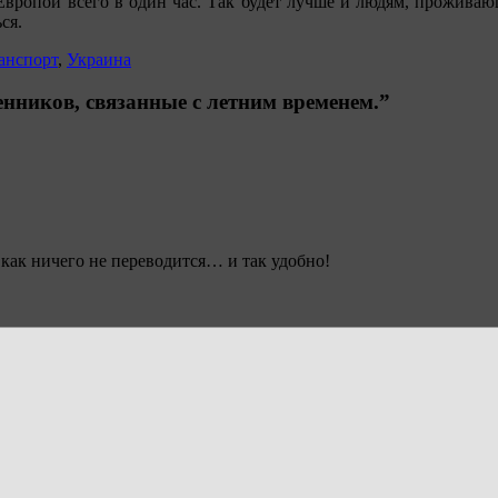
Европой всего в один час. Так будет лучше и людям, прожива
ся.
анспорт
,
Украина
нников, связанные с летним временем.”
 как ничего не переводится… и так удобно!