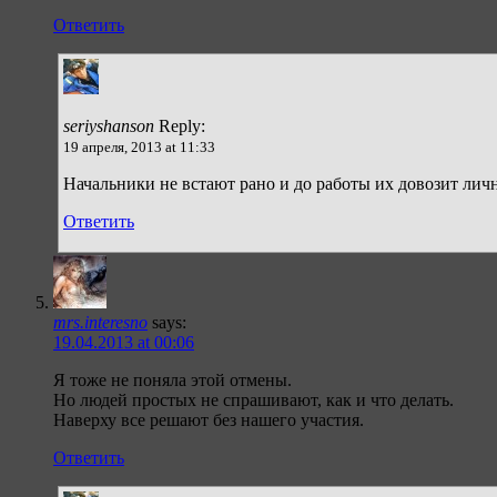
Ответить
seriyshanson
Reply:
19 апреля, 2013 at 11:33
Начальники не встают рано и до работы их довозит лич
Ответить
mrs.interesno
says:
19.04.2013 at 00:06
Я тоже не поняла этой отмены.
Но людей простых не спрашивают, как и что делать.
Наверху все решают без нашего участия.
Ответить