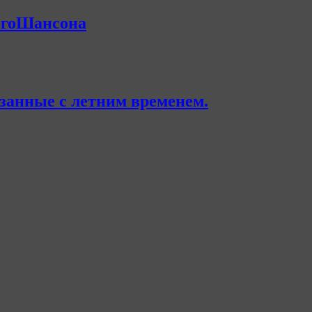
огоШансона
занные с летним временем.