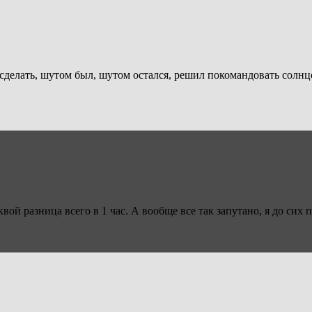
 сделать, шутом был, шутом остался, решил покомандовать солн
вой разница всего в 1 час. А вообще все так запутано, я до сих п