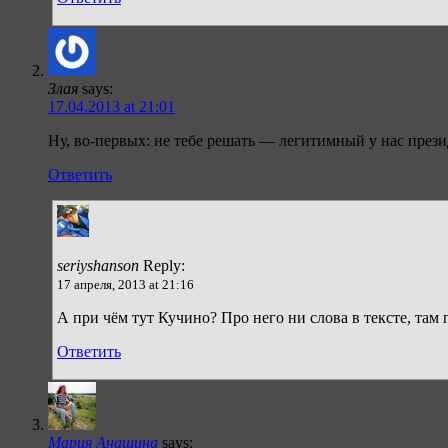
Злая
says:
17.04.2013 at 21:01
Ну, во-первых: не тебе решать — легитимный у нас прези
Ответить
seriyshanson
Reply:
17 апреля, 2013 at 21:16
А при чём тут Кучино? Про него ни слова в тексте, там
Ответить
Мария Анашина
says: