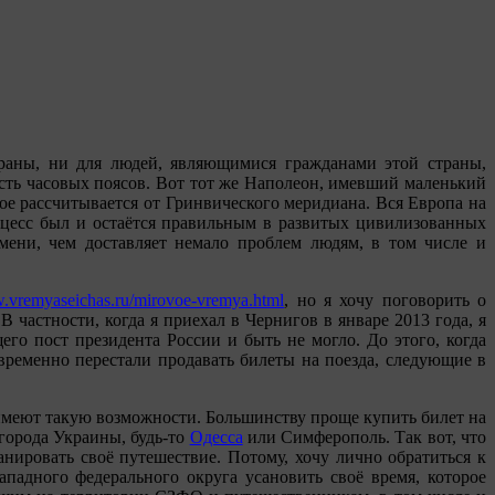
раны, ни для людей, являющимися гражданами этой страны,
асть часовых поясов. Вот тот же Наполеон, имевший маленький
рое рассчитывается от Гринвического меридиана. Вся Европа на
роцесс был и остаётся правильным в развитых цивилизованных
мени, чем доставляет немало проблем людям, в том числе и
w.vremyaseichas.ru/mirovoe-vremya.html
, но я хочу поговорить о
 частности, когда я приехал в Чернигов в январе 2013 года, я
го пост президента России и быть не могло. До этого, когда
временно перестали продавать билеты на поезда, следующие в
 имеют такую возможности. Большинству проще купить билет на
 города Украины, будь-то
Одесса
или Симферополь. Так вот, что
нировать своё путешествие. Потому, хочу лично обратиться к
ападного федерального округа усановить своё время, которое