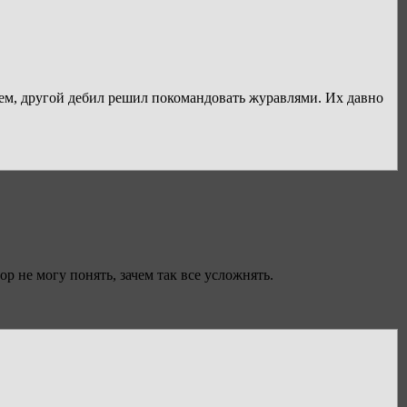
цем, другой дебил решил покомандовать журавлями. Их давно
ор не могу понять, зачем так все усложнять.