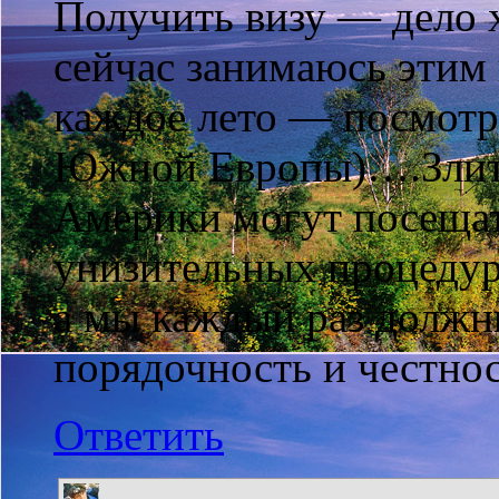
Получить визу — дело 
сейчас занимаюсь этим 
каждое лето — посмотр
Южной Европы)….Злит:
Америки могут посещат
унизительных процедур 
а мы каждый раз должн
порядочность и честн
Ответить