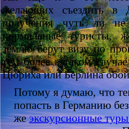
желающих съездить в 
получения чуть ли не
нормальные туристы, 
землю берут визу по про
тем более в таком случае
Цюриха или Берлина обой
Потому я думаю, что те
попасть в Германию без
же
экскурсионные туры