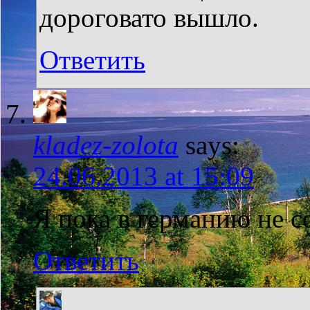
дороговато вышло.
Ответить
kladez-zolota
says:
24.06.2013 at 15:09
Я пока в германию не с
Ответить