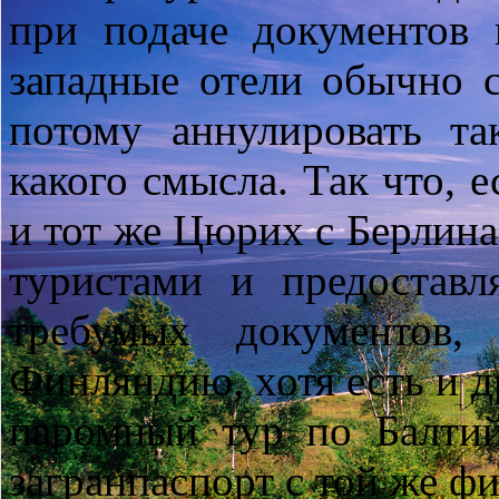
при подаче документов 
западные отели обычно 
потому аннулировать т
какого смысла. Так что, 
и тот же Цюрих с Берлин
туристами и предоставл
требумых документов,
Финляндию, хотя есть и д
паромный тур по Балти
загранпаспорт с той же ф