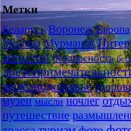
Метки
Воронеж
Беларусь
Европа
Питер
Москва
Мурманск
автостоп
безопасность
бес
достопримечательност
железнодорожье
здоров
отды
музеи
ночлег
мысли
путешествие
размышлен
фот
туризм
трасса
фото