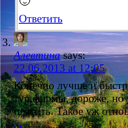
🙂
Ответить
Алевтина
says:
22.06.2013 at 12:05
Конечно лучше и быстре
тур.фирмы, дороже, но 
платить. Такое уж отно