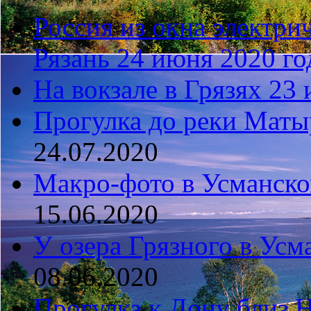
Россия из окна элект
Рязань 24 июня 2020 го
На вокзале в Грязях 23 
Прогулка до реки Матыр
24.07.2020
Макро-фото в Усманско
15.06.2020
У озера Грязного в Усм
08.06.2020
Прогулка к Дону близ 