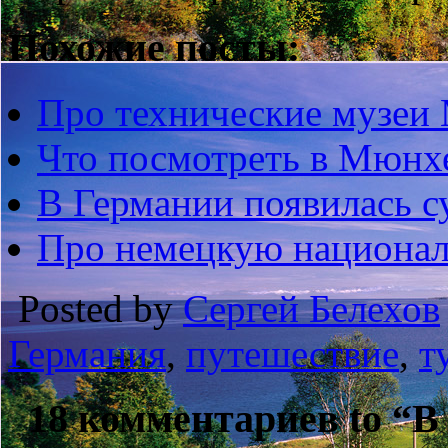
Похожие посты:
Про технические музеи
Что посмотреть в Мюнх
В Германии появилась с
Про немецкую национа
Posted by
Сергей Белехов
Германия
,
путешествие
,
т
18 комментариев to “В