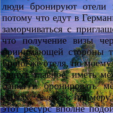
люди бронируют отели 
потому что едут в Герман
заморчиваться с приглаш
что получение визы че
принимающей стороны то
Бронь же отеля, по моему
минут, главное, иметь м
банка и бронировать м
сайтах. А это, к примеру
этот ресурс вполне подо