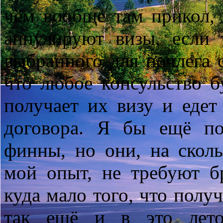
чём вообще там прикол, 
аннулируют визы, если 
выбранного для ночлега о
что любое консульство б
получает их визу и едет
договора. Я бы ещё по
финны, но они, на скол
мой опыт, не требуют б
куда мало того, что полу
так ещё и в это лето