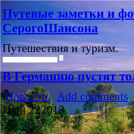
Путевые заметки и фо
СерогоШансона
Путешествия и туризм.
В Германию пустят то
Новости.
Add comments
Июн
22
2013