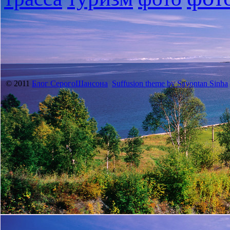
© 2011
Блог СерогоШансона
Suffusion theme by Sayontan Sinha