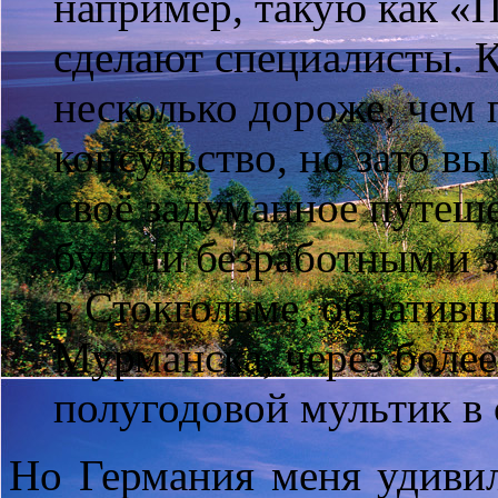
например, такую как «Пл
сделают специалисты. К
несколько дороже, чем
консульство, но зато в
своё задуманное путеше
будучи безработным и 
в Стокгольме, обративш
Мурманска, через более
полугодовой мультик в 
Но Германия меня удивил