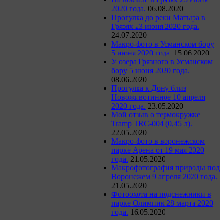
2020 года.
06.08.2020
Прогулка до реки Матыра в
Грязях 23 июня 2020 года.
24.07.2020
Макро-фото в Усманском бору
5 июня 2020 года.
15.06.2020
У озера Грязного в Усманском
бору 5 июня 2020 года.
08.06.2020
Прогулка к Дону близ
Новоживотинное 10 апреля
2020 года.
23.05.2020
Мой отзыв о термокружке
Tramp TRC-004 (0,45 л).
22.05.2020
Макро-фото в воронежском
парке Арена от 19 мая 2020
года.
21.05.2020
Макрофотография природы под
Воронежем 9 апреля 2020 года.
21.05.2020
Фотоохота на подснежники в
парке Олимпик 28 марта 2020
года.
16.05.2020