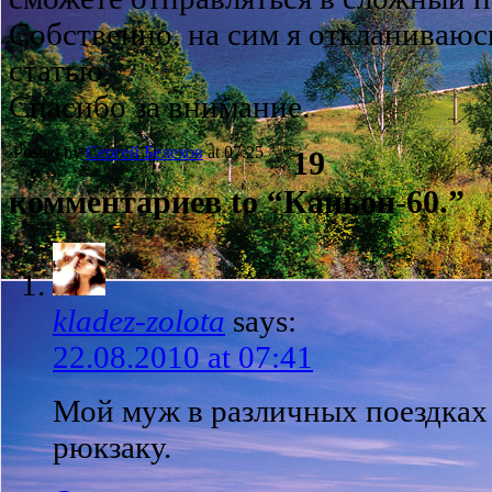
Собственно, на сим я откланиваюс
статью.
Спасибо за внимание.
Posted by
Сергей Белехов
at 07:25
19
комментариев to “Каньон-60.”
kladez-zolota
says:
22.08.2010 at 07:41
Мой муж в различных поездках
рюкзаку.