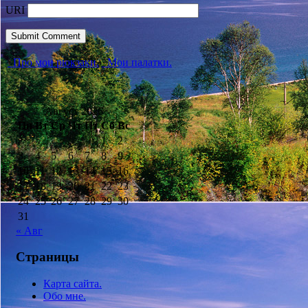
URI
Про мои рюкзаки.
Мои палатки.
Август 2026
Пн
Вт
Ср
Чт
Пт
Сб
Вс
1
2
3
4
5
6
7
8
9
10
11
12
13
14
15
16
17
18
19
20
21
22
23
24
25
26
27
28
29
30
31
« Авг
Страницы
Карта сайта.
Обо мне.