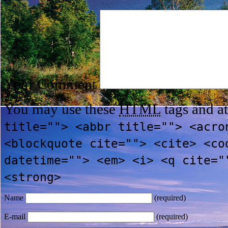
Your Comment
You may use these
HTML
tags and at
title=""> <abbr title=""> <acro
<blockquote cite=""> <cite> <co
datetime=""> <em> <i> <q cite="
<strong>
Name
(required)
E-mail
(required)