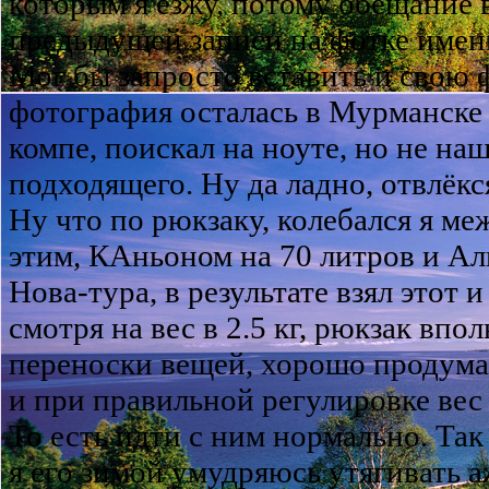
которым я езжу, потому обещание
предыдущей записи на фотке именно
Мог бы запросто вставить и свою ф
фотография осталась в Мурманске
компе, поискал на ноуте, но не наш
подходящего. Ну да ладно, отвлёкс
Ну что по рюкзаку, колебался я м
этим, КАньоном на 70 литров и Ал
Нова-тура, в результате взял этот 
смотря на вес в 2.5 кг, рюкзак впо
переноски вещей, хорошо продума
и при правильной регулировке вес 
То есть идти с ним нормально. Так
я его зимой умудряюсь утягивать а