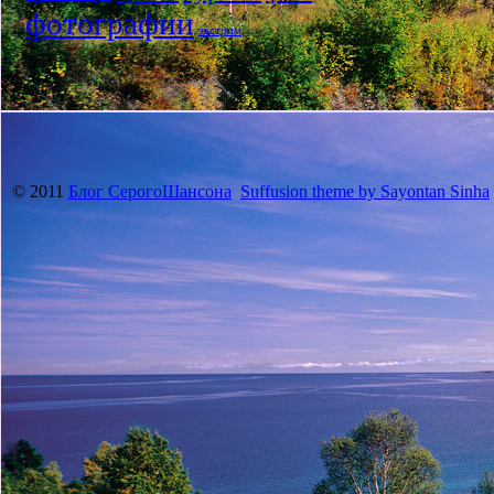
фотографии
экстрим
© 2011
Блог СерогоШансона
Suffusion theme by Sayontan Sinha