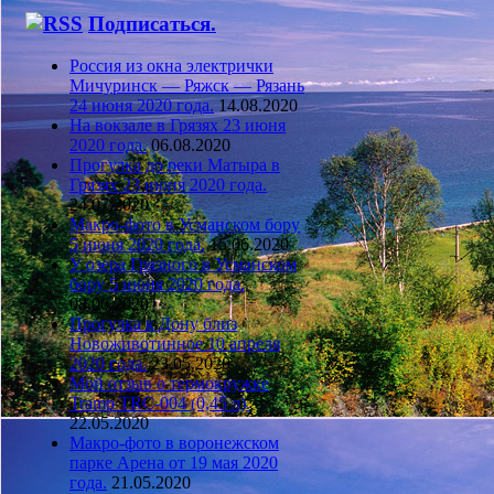
Подписаться.
Россия из окна электрички
Мичуринск — Ряжск — Рязань
24 июня 2020 года.
14.08.2020
На вокзале в Грязях 23 июня
2020 года.
06.08.2020
Прогулка до реки Матыра в
Грязях 23 июня 2020 года.
24.07.2020
Макро-фото в Усманском бору
5 июня 2020 года.
15.06.2020
У озера Грязного в Усманском
бору 5 июня 2020 года.
08.06.2020
Прогулка к Дону близ
Новоживотинное 10 апреля
2020 года.
23.05.2020
Мой отзыв о термокружке
Tramp TRC-004 (0,45 л).
22.05.2020
Макро-фото в воронежском
парке Арена от 19 мая 2020
года.
21.05.2020