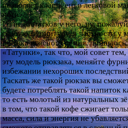
позволяет класть его в легковой м
ноги.
Из недостатков у него, ну, пожалуй
слабую фурнитуру, в частности у 
пряжка поясного ремня, пришлось 
«Татунки», так что, мой совет тем,
эту модель рюкзака, меняйте фурни
избежании нехороших последствий
Таскать же такой рюкзак вы сможет
будете потреблять такой напиток к
то есть молотый из натуральных зё
в том, что такой кофе сжигает тол
масса, сила и энергия не убавляетс
сможете отправляться в сложный п