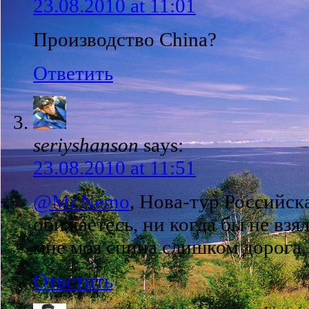
23.08.2010 at 11:01
Производство China?
Ответить
seriyshanson
says:
23.08.2010 at 11:51
@Mr.Nemo
, Нова-тур Российск
обижаетесь, ни когда бы не взя
мне моя спина слишком дорога.
Ответить