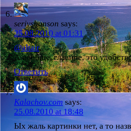
seriyshanson
says:
25.08.2010 at 01:31
@altair
,
А вообще, главное, это удобств
Ответить
Kalachov.com
says:
25.08.2010 at 18:48
Ых жаль картинки нет, а то наз