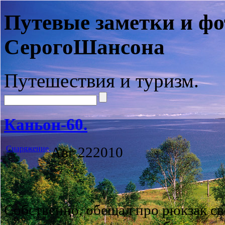
Путевые заметки и фо
СерогоШансона
Путешествия и туризм.
Каньон-60.
Снаряжение.
Авг
22
2010
Собственно, обещал про рюкзак сво