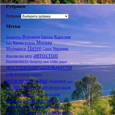
Рубрики
Рубрики
Метки
Воронеж
Карелия
Беларусь
Европа
Москва
Крым
Кубань
Киев
Питер
Мурманск
Украина
Север
автостоп
авто
Финляндия
безопасность
горы
беспредел
визы
деньги
достопримечательности
еда
железная дорога
железнодорожье
здоровье
зима
информация
море
музеи
мысли
отдых
ночлег
праздник
поход
путешествие
природа
размышление
снаряжение
спорт
туризм
трасса
фото
транспорт