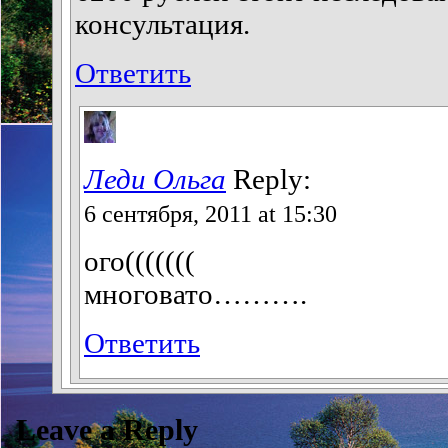
консультация.
Ответить
Леди Ольга
Reply:
6 сентября, 2011 at 15:30
ого(((((((
многовато……….
Ответить
Leave a Reply