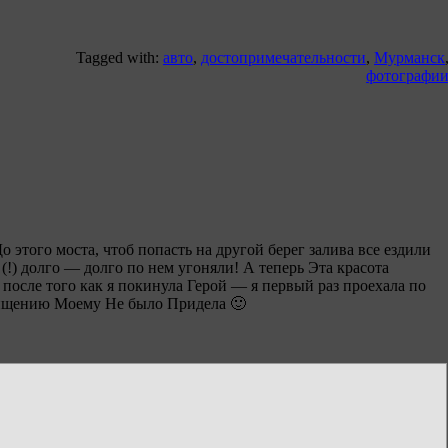
Tagged with:
авто
,
достопримечательности
,
Мурманск
фотографи
о этого моста, чтоб попасть на другой берег залива все ездили
 (!) долго — долго по нем угоняли! А теперь Эта красота
 после того как я покинула Герой — я первый раз проехала по
ищению Моему Не было Придела 🙂