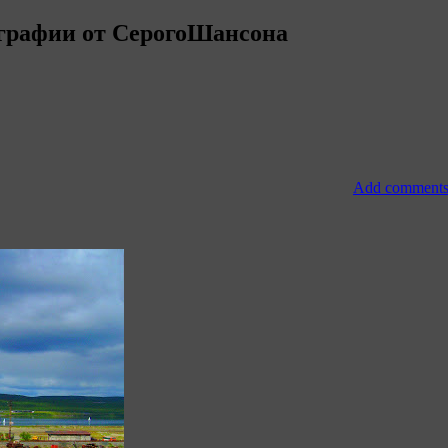
графии от СерогоШансона
Add comment