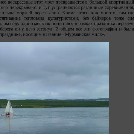
днее воскресенье этот мост превращается в большой спортивны
 его перекрывают и тут устраиваются различные соревнования
заплыва моржей через залив. Кроме этого под мостом, там гд
тягивание тепловоза культуристами, без байкеров тоже си
шлом году один смельчак попытался в рамках праздника пересеч
т берега он у него затонул. В общем все эти фотографии и был
празднике, носящим название «Мурманская миля».