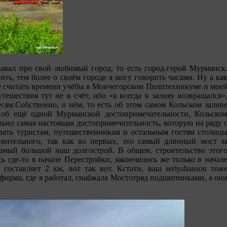
зывал про свой любимый город, то есть город-герой Мурманск
ить, тем более о своём городе я могу говорить часами. Ну а ка
 не считать времени учёбы в Мончегорском Политехникуме и мое
тешествия тут не в счёт, ибо «я всегда к заливу возвращался»
есям.Собственно, о нём, то есть об этом самом Кольском залив
е об ещё одной Мурманской достопримечательности, Кольско
льно самая настоящая достопримечательность, которую на ряду 
вать туристам, путешественникам и остальным гостям столиц
ивительного, так как во первых, это самый длинный мост з
амый большой наш долгострой. В общем, строительство этог
ь где-то в начале Перестройки, закончилось же только в начал
составляет 2 км, вот так вот. Кстати, ваш seriyshanson тож
 фирма, где я работал, снабжала Мостотряд подшипниками, а он