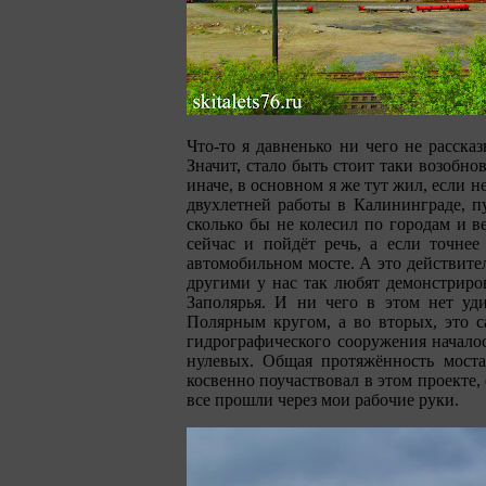
Что-то я давненько ни чего не расска
Значит, стало быть стоит таки возобнов
иначе, в основном я же тут жил, если
двухлетней работы в Калининграде, пу
сколько бы не колесил по городам и в
сейчас и пойдёт речь, а если точне
автомобильном мосте. А это действите
другими у нас так любят демонстриро
Заполярья. И ни чего в этом нет уд
Полярным кругом, а во вторых, это с
гидрографического сооружения началос
нулевых. Общая протяжённость моста 
косвенно поучаствовал в этом проекте,
все прошли через мои рабочие руки.