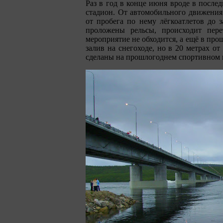
Раз в год в конце июня вроде в после
стадион. От автомобильного движения
от пробега по нему лёгкоатлетов до 
проложены рельсы, происходит пере
мероприятие не обходится, а ещё в про
залив на снегоходе, но в 20 метрах о
сделаны на прошлогоднем спортивном 