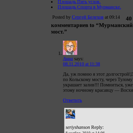
Площадь Пять углов.
Площадь Спорта в Мурманске.
Posted by
Сергей Белехов
at 09:14
40
комментариев to “Мурманский
мост.”
Анна
says:
08.11.2010 at 11:38
Да, уж помню я этот долгострой!Д
по Кольскому мосту, через Тулому
украшает залив!!! Помниться, уже
этому ночному красавцу — Восх
Ответить
seriyshanson
Reply:
8 ноября, 2010 at 14:06