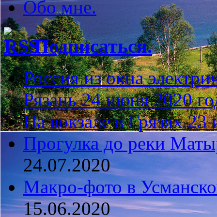
Обо мне.
Подписаться.
Россия из окна элект
Рязань 24 июня 2020 го
На вокзале в Грязях 23 
Прогулка до реки Матыр
24.07.2020
Макро-фото в Усманско
15.06.2020