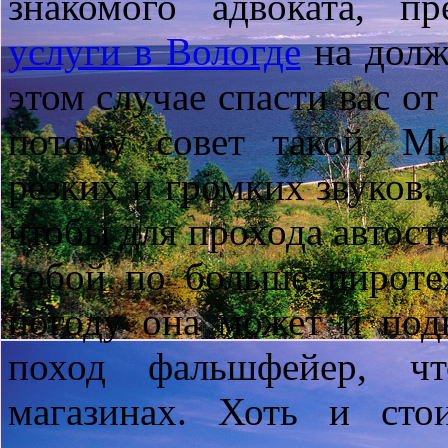
знакомого адвоката, п
услуги в Вологде
на долж
этом случае спасти вас о
потому совет такой, М
резких и громких звуков.
чтобы для прохода автост
собой по больше пироте
погоду она может и под
поход фальшфейер, чт
магазинах. Хоть и сто