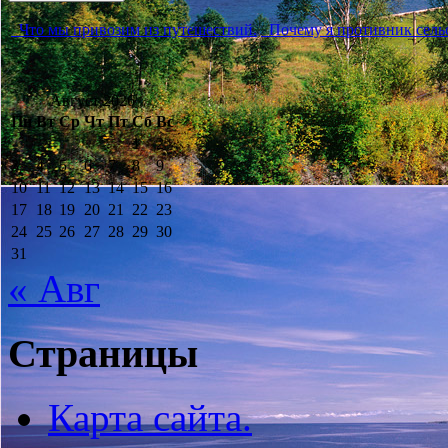
Что мы привозим из путешествий.
Почему я противник сельс
Август 2026
Пн
Вт
Ср
Чт
Пт
Сб
Вс
1
2
3
4
5
6
7
8
9
10
11
12
13
14
15
16
17
18
19
20
21
22
23
24
25
26
27
28
29
30
31
« Авг
Страницы
Карта сайта.