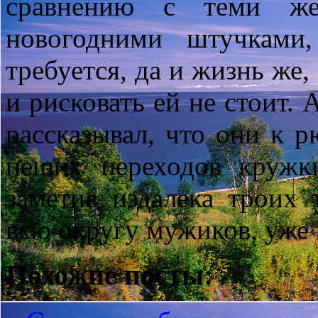
сравнению с теми же
новогодними штучками
требуется, да и жизнь же,
и рисковать ей не стоит. 
рассказывал, что они к 
пеших переходов кружк
заметив издалека троих
всю округу мужиков, уже 
Похожие посты: