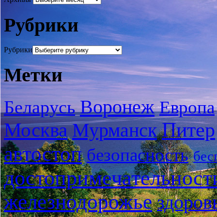
Рубрики
Рубрики
Метки
Воронеж
Беларусь
Европа
Питер
Москва
Мурманск
автостоп
безопасность
бес
достопримечательност
железнодорожье
здоров