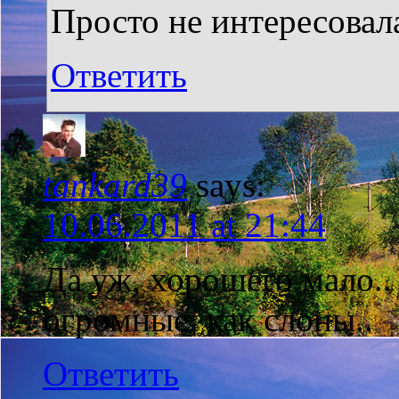
Просто не интересовал
Ответить
tankard39
says:
10.06.2011 at 21:44
Да уж, хорошего мало..
огромные, как слоны..
Ответить