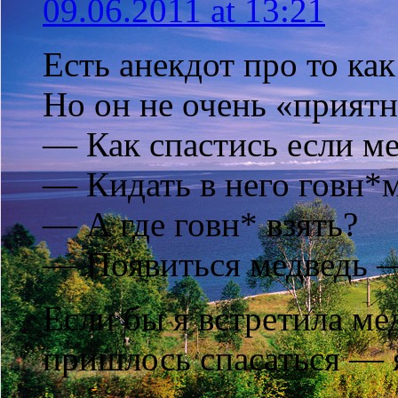
09.06.2011 at 13:21
Есть анекдот про то как
Но он не очень «прият
— Как спастись если ме
— Кидать в него говн*
— А где говн* взять?
— Появиться медведь —
Если бы я встретила ме
пришлось спасаться — 