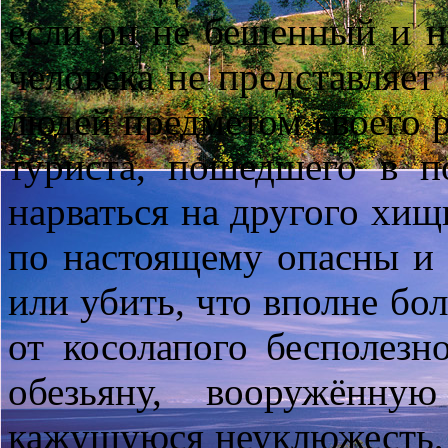
если он не бешенный и н
человека не представляет 
людей предметом своего 
туриста, пошедшего в п
нарваться на другого хищ
по настоящему опасны и 
или убить, что вполне бол
от косолапого бесполезно
обезьяну, вооружённу
кажущуюся неуклюжесть, 