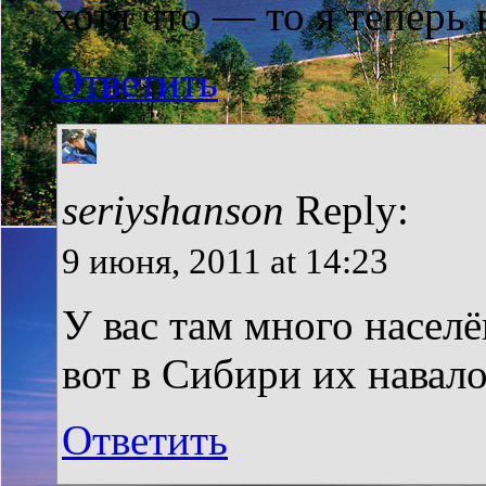
хотя что — то я теперь 
Ответить
seriyshanson
Reply:
9 июня, 2011 at 14:23
У вас там много насел
вот в Сибири их навал
Ответить