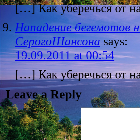
[…] Как уберечься от н
Нападение бегемотов н
СерогоШансона
says:
19.09.2011 at 00:54
[…] Как уберечься от н
Leave a Reply