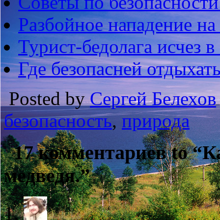
Советы по безопасности 
Разбойное нападение на
Турист-бедолага исчез в
Где безопасней отдыхать
Posted by
Сергей Белехов
безопасность
,
природа
17 комментариев to “К
медведя.”