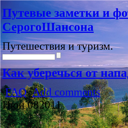
Путевые заметки и фо
СерогоШансона
Путешествия и туризм.
Как уберечься от напа
FAQ
Add comments
Июн
08
2011