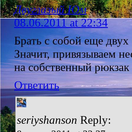
Двуглазый Юм
says:
08.06.2011 at 22:34
Брать с собой еще двух 
Значит, привязываем не
на собственный рюкзак :
Ответить
seriyshanson
Reply: