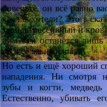
поверьте, он всё равно ва
как вы хотели? Это в сказ
злой, агрессивный и кров
ним вам останется лишь 
вас всё же не напал.
Но есть и ещё хороший с
нападения. Ни смотря 
зубы и когти, медведь
Естественно, убивать е