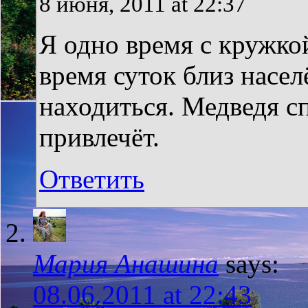
8 июня, 2011 at 22:37
Я одно время с кружкой
время суток близ насе
находиться. Медведя сп
привлечёт.
Ответить
Мария Анашина
says:
08.06.2011 at 22:43