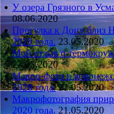
У озера Грязного в Усм
08.06.2020
Прогулка к Дону близ 
2020 года.
23.05.2020
Мой отзыв о термокружк
22.05.2020
Макро-фото в воронежс
2020 года.
21.05.2020
Макрофотография прир
2020 года.
21.05.2020