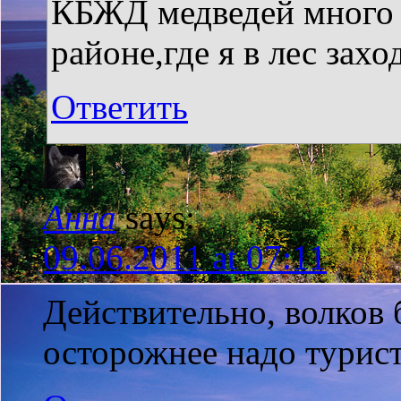
КБЖД медведей много р
районе,где я в лес захо
Ответить
Анна
says:
09.06.2011 at 07:11
Действительно, волков 
осторожнее надо турис