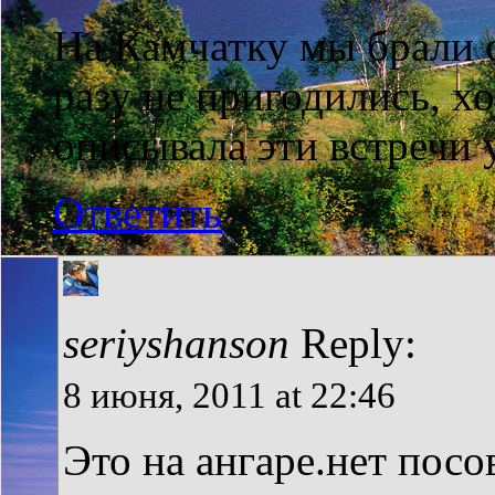
На Камчатку мы брали 
разу не пригодились, х
описывала эти встречи у
Ответить
seriyshanson
Reply:
8 июня, 2011 at 22:46
Это на ангаре.нет посов