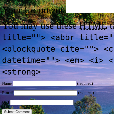
Your Comment
You may use these
HTML
t
title=""> <abbr title="
<blockquote cite=""> <c
datetime=""> <em> <i> <
<strong>
Name
(required)
E-mail
(required)
URI