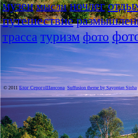
отды
музеи
ночлег
мысли
путешествие
размышлен
фот
туризм
трасса
фото
© 2011
Блог СерогоШансона
Suffusion theme by Sayontan Sinha