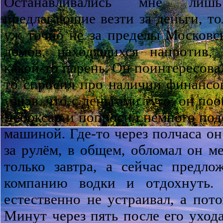
Останавливались мне лиш
предлагающие везти за деньги, то
уж точно не за пределы Московс
домов, находящихся напротив,
какой-то парень. Он поинтересовал
то спросил про наличии финансо
узнав, что с деньгами туго, он по
Чебоксар и попросил немного подо
машиной. Где-то через полчаса он
за рулём, в общем, обломал он ме
только завтра, а сейчас предл
компанию водки и отдохнуть.
естественно не устраивал, а пото
Минут через пять после его уход