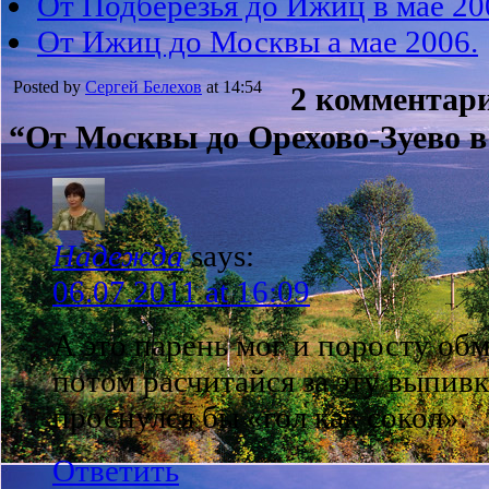
От Подберезья до Ижиц в мае 20
От Ижиц до Москвы а мае 2006.
Posted by
Сергей Белехов
at 14:54
2 комментари
“От Москвы до Орехово-Зуево в 
Надежда
says:
06.07.2011 at 16:09
А это парень мог и поросту обм
потом расчитайся за эту выпивк
проснулся бы «гол как сокол».
Ответить