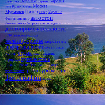
Воронеж
Карелия
Беларусь
Европа
Москва
Крым
Кубань
Киев
Питер
Мурманск
Украина
Север
автостоп
авто
Финляндия
безопасность
горы
беспредел
визы
деньги
достопримечательности
еда
железная дорога
железнодорожье
здоровье
зима
информация
море
музеи
мысли
отдых
ночлег
праздник
поход
путешествие
природа
размышление
снаряжение
спорт
туризм
трасса
фото
транспорт
фотографии
экстрим