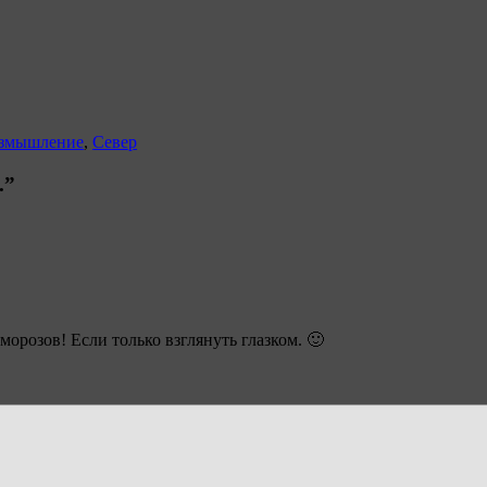
азмышление
,
Север
.”
морозов! Если только взглянуть глазком. 🙂