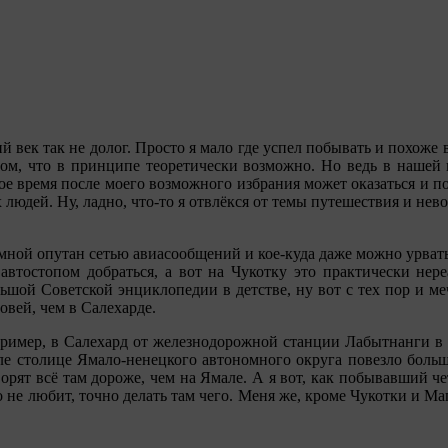
й век так не долог. Просто я мало где успел побывать и похоже в
нтом, что в принципе теоретически возможно. Но ведь в нашей
вое время после моего возможного избрания может оказаться и по
 людей. Ну, ладно, что-то я отвлёкся от темы путешествия и нев
земной опутан сетью авиасообщений и кое-куда даже можно урва
автостопом добраться, а вот на Чукотку это практически нере
ьшой Советской энциклопедии в детстве, ну вот с тех пор и ме
овей, чем в Салехарде.
пример, в Салехард от железнодорожной станции Лабытнанги в 
ле столице Ямало-ненецкого автономного округа повезло больше
орят всё там дороже, чем на Ямале. А я вот, как побывавший чет
 его не любит, точно делать там чего. Меня же, кроме Чукотки и 