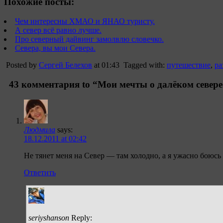
Похожие посты:
Чем интересны ХМАО и ЯНАО туристу.
А север всё равно лучше.
Про северный дайвинг замолвлю словечко.
Севера, вы мои Севера.
Posted by
Сергей Белехов
at 01:43
Tagged with:
путешествие
,
р
43 комментария to “Мои мечты о далёком севере
Людмила
says:
18.12.2011 at 02:42
Не тянет меня на Север — там холодно, а я ужасно боюсь 
Ответить
seriyshanson
Reply: