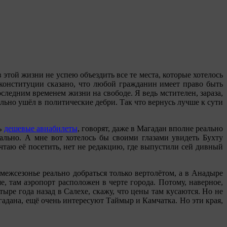
 этой жизни не успею объездить все те места, которые хотелось
 конституции сказано, что любой гражданин имеет право быть
следним временем жизни на свободе. Я ведь мстителен, зараза,
ольно ушёл в политические дебри. Так что вернусь лучше к сути
ть
дешевые авиабилеты
, говорят, даже в Магадан вполне реально
ально. А мне вот хотелось бы своими глазами увидеть Бухту
чтаю её посетить, нет не редакцию, где выпустили сей дивный
межсезонье реально добраться только вертолётом, а в Анадыре
, там аэропорт расположен в черте города. Потому, наверное,
ыре года назад в Салехе, скажу, что цены там кусаются. Но не
Магадана, ещё очень интересуют Таймыр и Камчатка. Но эти края,