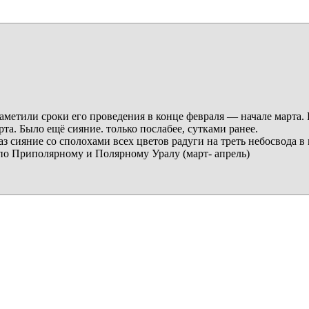
аметили сроки его проведения в конце февраля — начале марта. И
рта. Было ещё сияние. только послабее, сутками ранее.
аз сияние со сполохами всех цветов радуги на треть небосвода в 
по Приполярному и Полярному Уралу (март- апрель)