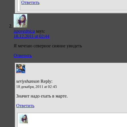
Ответить
ispovednica
says:
18.12.2011 at 02:44
Я мечтаю северное сияние увидеть
Ответить
seriyshanson
Reply:
18 декабря, 2011 at 02:45
Значит надо ехать в марте.
Ответить