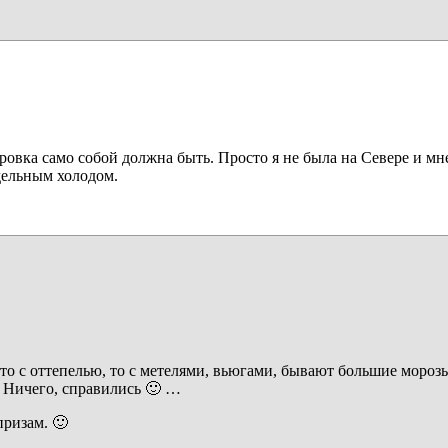
ировка само собой должна быть. Просто я не была на Севере и м
едельным холодом.
то с оттепелью, то с метелями, вьюгами, бывают большие мороз
. Ничего, справились 🙂 …
ризам. 🙂