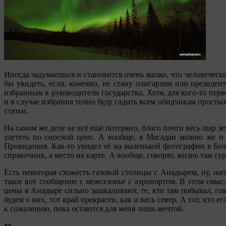
Иногда задумаешься и становится очень жалко, что человечески
бы увидеть, если, конечно, не стану олигархом или президе
избранным в руководители государства. Хотя, для кого-то пер
и в случае избрания точно буду гадить всем обидчикам простых
статьи.
На самом же деле не всё ещё потеряно, благо почти весь шар 
улететь по сносной цене. А вообще, в Магадан можно же и 
Провидения. Как-то увидел её на маленькой фотографии в Бол
справочник, а место на карте. А вообще, говорят, жизнь там сур
Есть некоторая схожесть газовой столицы с Анадырем, ну, на
такое вот сообщение с межсезонье с аэропортом. В этом смыс
цены в Анадыре сильно зашкаливают, те, кто там побывал, гов
будем о них, тот край прекрасен, как и весь север. А тот, кто
к сожалению, пока остаются для меня лишь мечтой.