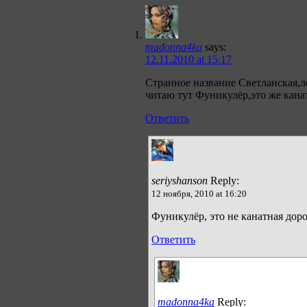
madonna4ka
says:
12.11.2010 at 15:17
Странное название Светланская,ло
читаю тут Фуникулёр,это же канатн
Ответить
seriyshanson
Reply:
12 ноября, 2010 at 16:20
Фуникулёр, это не канатная доро
Ответить
madonna4ka
Reply: