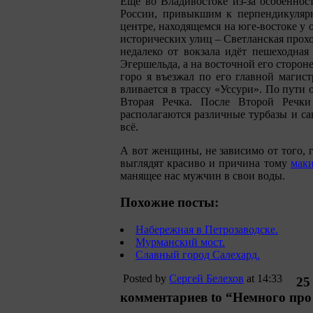
Ещё во Владивостоке из-за особеннос
России, привыкшим к перпендикулярн
центре, находящемся на юге-востоке у 
исторических улиц – Светланская прох
недалеко от вокзала идёт пешеходная
Эгершельда, а на восточной его сторо
горо я въезжал по его главной магис
вливается в трассу «Уссури». По пути 
Вторая Речка. После Второй Речки
располагаются различные турбазы и са
всё.
А вот женщины, не зависимо от того, г
выглядят красиво и причина тому
маки
манящее нас мужчин в свои воды.
Похожие посты:
Набережная в Петрозаводске.
Мурманский мост.
Славный город Салехард.
Posted by
Сергей Белехов
at 14:33
25
комментариев to “Немного про