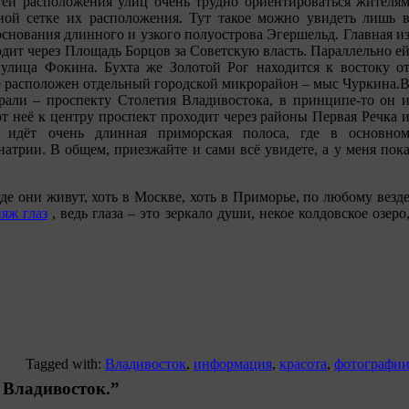
тей расположения улиц очень трудно ориентироваться жителя
ой сетке их расположения. Тут такое можно увидеть лишь 
основания длинного и узкого полуострова Эгершельд. Главная и
одит через Площадь Борцов за Советскую власть. Параллельно е
 улица Фокина. Бухта же Золотой Рог находится к востоку о
не расположен отдельный городской микрорайон – мыс Чуркина.
трали – проспекту Столетия Владивостока, в принципе-то он 
от неё к центру проспект проходит через районы Первая Речка 
 идёт очень длинная приморская полоса, где в основно
натрии. В общем, приезжайте и сами всё увидете, а у меня пок
де они живут, хоть в Москве, хоть в Приморье, по любому везд
яж глаз
, ведь глаза – это зеркало души, некое колдовское озеро
Tagged with:
Владивосток
,
информация
,
красота
,
фотографи
 Владивосток.”