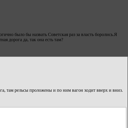
гично было бы назвать Советская раз за власть боролись.Я
ая дорога да, так она есть там?
га, там рельсы проложены и по ним вагон ходит вверх и вниз.