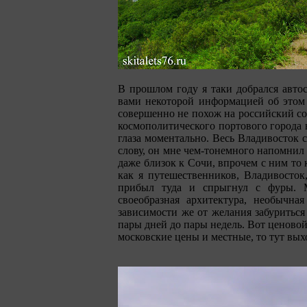
В прошлом году я таки добрался авто
вами некоторой информацией об этом 
совершенно не похож на российский сов
космополитического портового города 
глаза моментально. Весь Владивосток 
слову, он мне чем-тонемного напомнил
даже близок к Сочи, впрочем с ним то 
как я путешественников, Владивосток,
прибыл туда и спрыгнул с фуры. М
своеобразная архитектура, необычная
зависимости же от желания забуриться
пары дней до пары недель. Вот ценовой
московские цены и местные, то тут вых