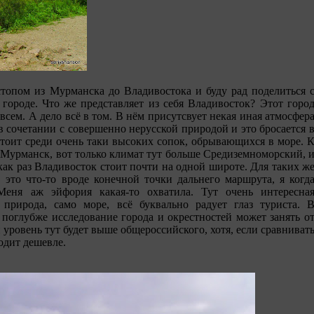
стопом из Мурманска до Владивостока и буду рад поделиться 
городе. Что же представляет из себя Владивосток? Этот горо
сем. А дело всё в том. В нём присутсвует некая иная атмосфер
в сочетании с совершенно нерусской природой и это бросается 
стоит среди очень таки высоких сопок, обрывающихся в море. 
 Мурманск, вот только климат тут больше Средиземноморский, 
как раз Владивосток стоит почти на одной широте. Для таких ж
 это что-то вроде конечной точки дальнего маршрута, я когд
еня аж эйфория какая-то охватила. Тут очень интересна
 природа, само море, всё буквально радует глаз туриста. 
 поглубже исследование города и окрестностей может занять о
 уровень тут будет выше общероссийского, хотя, если сравниват
одит дешевле.