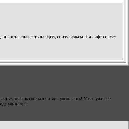
а и контактная сеть наверху, снизу рельсы. На лифт совсем
асть», знаешь сколько читаю, удивляюсь! У нас уже все
да улиц нет!