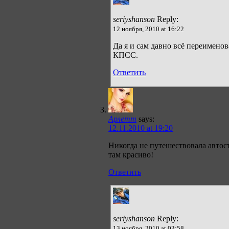
seriyshanson
Reply:
12 ноября, 2010 at 16:22
Да я и сам давно всё переименов
КПСС.
Ответить
Арлетт
says:
12.11.2010 at 19:20
Никогда не путешествовала автост
там красиво!
Ответить
seriyshanson
Reply:
13 ноября, 2010 at 03:58