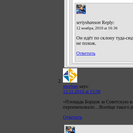
seriyshanson
Reply:
12 ноября, 2010 at 16:36
Он идёт по склону туда-сюд
не похож.
Ответить
sherhan
says:
12.11.2010 at 15:58
«Площадь Борцов за Советскую вл
переименовали…Вообще такого ро
Ответить