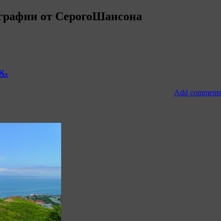
графии от СерогоШансона
к.
Add comment