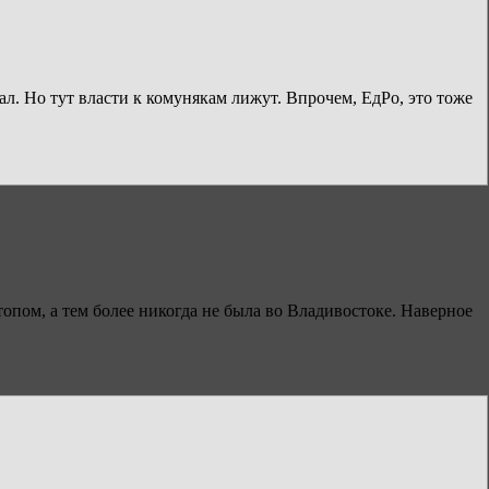
ал. Но тут власти к комунякам лижут. Впрочем, ЕдРо, это тоже
опом, а тем более никогда не была во Владивостоке. Наверное