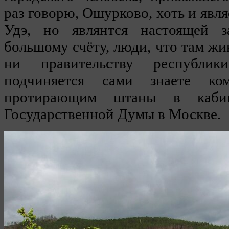
раз говорю, Ошурково, хоть и явл
Удэ, но являнтся настоящей 
большому счёту, люди, что там жи
ни правительству республик
подчиняется сами знаете ко
протирающим штаны в каби
Государственной Думы в Москве.