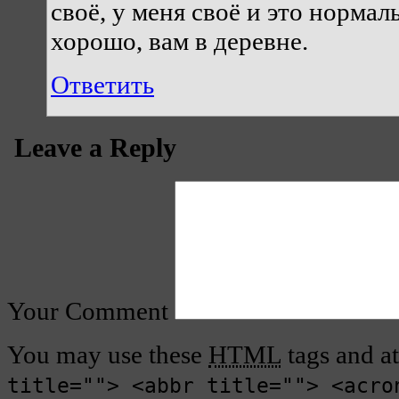
своё, у меня своё и это нормал
хорошо, вам в деревне.
Ответить
Leave a Reply
Your Comment
You may use these
HTML
tags and at
title=""> <abbr title=""> <acro