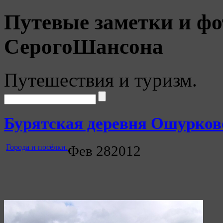
Путевые заметки и фо
СерогоШансона
Путешествия и туризм.
Бурятская деревня Ошурково
Города и посёлки.
Фев
28
2012