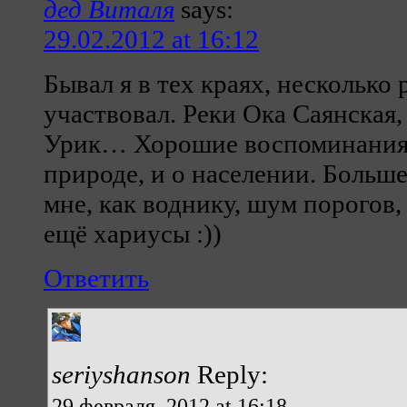
дед Виталя
says:
29.02.2012 at 16:12
Бывал я в тех краях, несколько 
участвовал. Реки Ока Саянская,
Урик… Хорошие воспоминания 
природе, и о населении. Больш
мне, как воднику, шум порогов,
ещё хариусы :))
Ответить
seriyshanson
Reply:
29 февраля, 2012 at 16:18