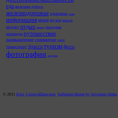
еда
железная дорога
железнодорожье
здоровье
зима
информация
море
музеи
мысли
отдых
ночлег
праздник
поход
путешествие
природа
размышление
снаряжение
спорт
туризм
трасса
фото
транспорт
фотографии
экстрим
© 2011
Блог СерогоШансона
Suffusion theme by Sayontan Sinha