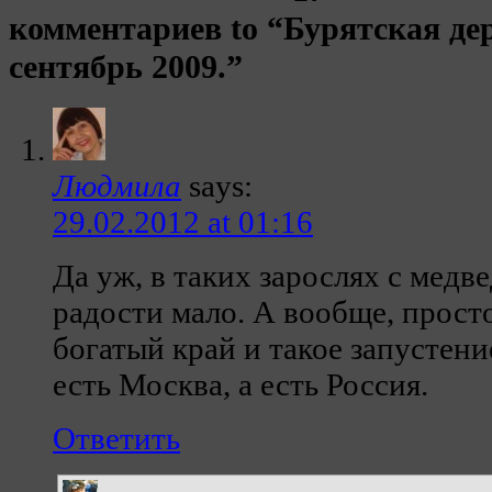
комментариев to “Бурятская де
сентябрь 2009.”
Людмила
says:
29.02.2012 at 01:16
Да уж, в таких зарослях с медв
радости мало. А вообще, прост
богатый край и такое запустение
есть Москва, а есть Россия.
Ответить