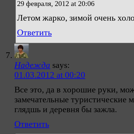
29 февраля, 2012 at 20:06
Летом жарко, зимой очень хол
Ответить
Надежда
says:
01.03.2012 at 00:20
Все это, да в хорошие руки, м
замечательные туристические м
глядшь и деревня бы зажла.
Ответить