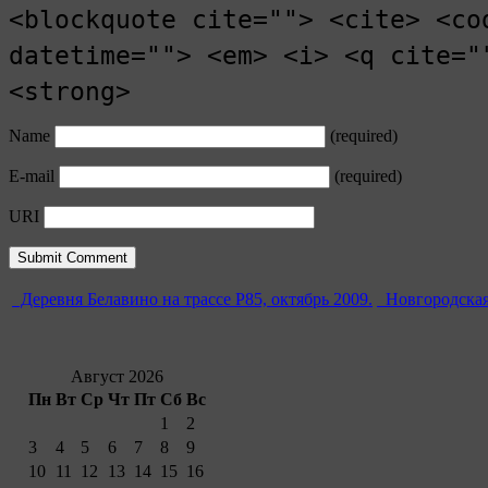
<blockquote cite=""> <cite> <co
datetime=""> <em> <i> <q cite="
<strong>
Name
(required)
E-mail
(required)
URI
Деревня Белавино на трассе Р85, октябрь 2009.
Новгородская
Август 2026
Пн
Вт
Ср
Чт
Пт
Сб
Вс
1
2
3
4
5
6
7
8
9
10
11
12
13
14
15
16