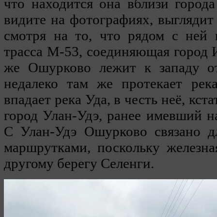
что находится она вблизи города
видите на фотографиях, выглядит
смотря на то, что рядом с ней 
трасса М-53, соединяющая город 
же Ошурково лежит к западу о
недалеко там же протекает рек
впадает река Уда, в честь неё, кст
город Улан-Удэ, ранее имевший н
С Улан-Удэ Ошурково связано д
маршрутками, поскольку железна
другому берегу Селенги.