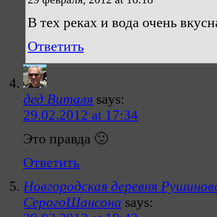
В тех реках и вода очень вкусн
Ответить
дед Виталя
says:
29.02.2012 at 17:34
Это правда 🙂
Ответить
Новгородская деревня Рушиново,
СерогоШансона
says: