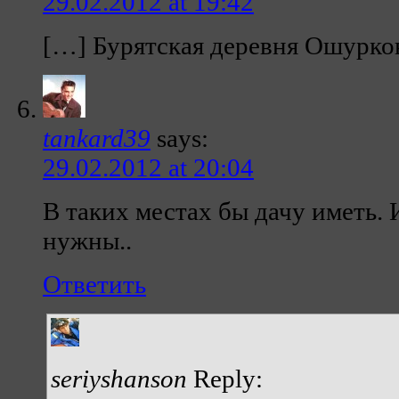
29.02.2012 at 19:42
[…] Бурятская деревня Ошурков
tankard39
says:
29.02.2012 at 20:04
В таких местах бы дачу иметь. 
нужны..
Ответить
seriyshanson
Reply: