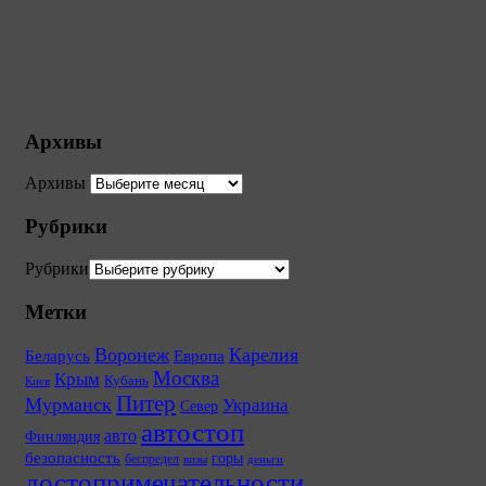
Архивы
Архивы
Рубрики
Рубрики
Метки
Воронеж
Карелия
Беларусь
Европа
Москва
Крым
Кубань
Киев
Питер
Мурманск
Украина
Север
автостоп
авто
Финляндия
безопасность
горы
беспредел
визы
деньги
достопримечательности