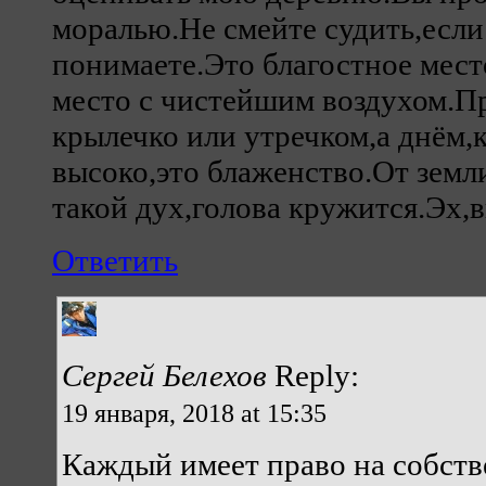
моралью.Не смейте судить,если
понимаете.Это благостное место
место с чистейшим воздухом.Пр
крылечко или утречком,а днём,
высоко,это блаженство.От земли
такой дух,голова кружится.Эх,в
Ответить
Сергей Белехов
Reply:
19 января, 2018 at 15:35
Каждый имеет право на собств