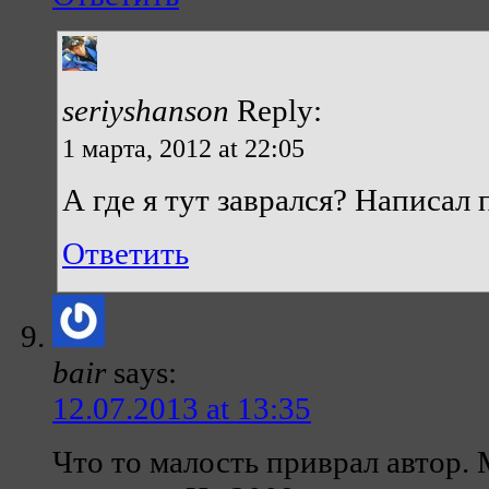
seriyshanson
Reply:
1 марта, 2012 at 22:05
А где я тут заврался? Написал 
Ответить
bair
says:
12.07.2013 at 13:35
Что то малость приврал автор.