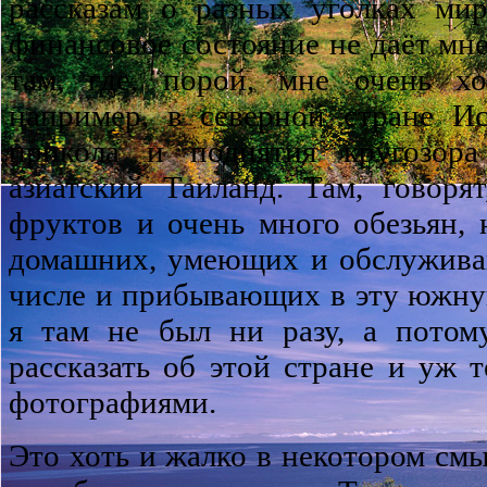
рассказам о разных уголках ми
финансовое состояние не даёт мн
там, где, порой, мне очень хо
например, в северной стране И
прикола и поднятия кругозор
азиатский Таиланд. Там, говоря
фруктов и очень много обезьян, 
домашних, умеющих и обслужива
числе и прибывающих в эту южну
я там не был ни разу, а потом
рассказать об этой стране и уж т
фотографиями.
Это хоть и жалко в некотором смы