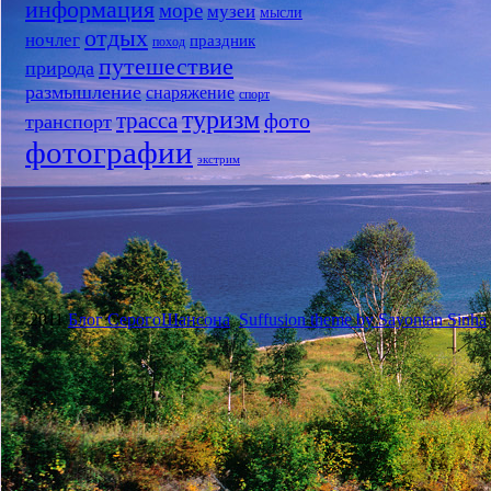
информация
море
музеи
мысли
отдых
ночлег
праздник
поход
путешествие
природа
размышление
снаряжение
спорт
туризм
трасса
фото
транспорт
фотографии
экстрим
© 2011
Блог СерогоШансона
Suffusion theme by Sayontan Sinha