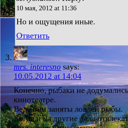
10 мая, 2012 at 11:36
Но и ощущения иные.
Ответить
mrs. interesno
says:
10.05.2012 at 14:04
Конечно, рыбаки не додумались
кинотеатре.
Ведь они заняты ловлей рыбы.
Когда и на другие дела отвлекат
Они же не бизнесмены.