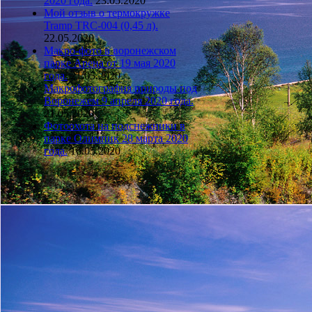
2020 года.
23.05.2020
Мой отзыв о термокружке
Tramp TRC-004 (0,45 л).
22.05.2020
Макро-фото в воронежском
парке Арена от 19 мая 2020
года.
21.05.2020
Макрофотография природы под
Воронежем 9 апреля 2020 года.
21.05.2020
Фотоохота на подснежники в
парке Олимпик 28 марта 2020
года.
16.05.2020