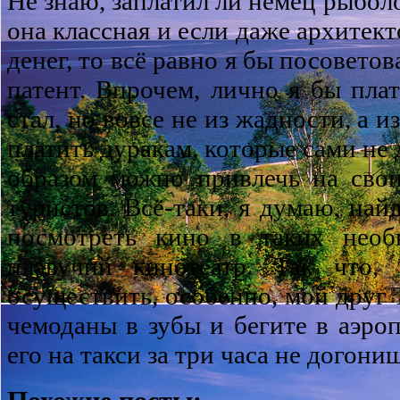
Не знаю, заплатил ли немец рыбол
она классная и если даже архитек
денег, то всё равно я бы посовето
патент. Впрочем, лично я бы пла
стал, но вовсе не из жадности, а и
платить дуракам, которые сами не 
образом можно привлечь на сво
туристов. Всё-таки, я думаю, на
посмотреть кино в таких необ
плавучий кинотеатр. Так что, 
осуществить, особенно, мой друг 
чемоданы в зубы и бегите в аэроп
его на такси за три часа не догони