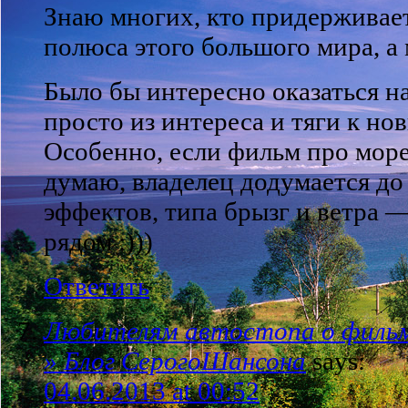
Знаю многих, кто придерживает
полюса этого большого мира, а
Было бы интересно оказаться н
просто из интереса и тяги к н
Особенно, если фильм про море
думаю, владелец додумается до 
эффектов, типа брызг и ветра —
рядом :)))
Ответить
Любителям автостопа о фильм
» Блог СерогоШансона
says:
04.06.2013 at 00:52