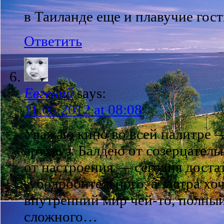
в Таиланде еще и плавучие гос
Ответить
Евгений
says:
11.05.2012 at 08:08
Уважаю кино во всей палитре 
артхауз. Балдею от созерцатель
от настроения — сегодня доста
зубодробительного, а завтра хо
внутренний мир чей-то, полный
сложного…