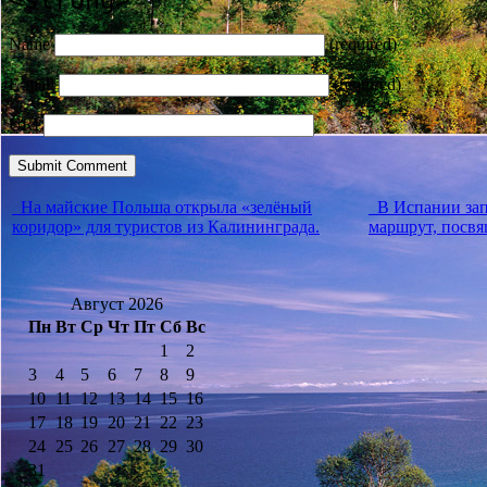
<strong>
Name
(required)
E-mail
(required)
URI
На майские Польша открыла «зелёный
В Испании за
коридор» для туристов из Калининграда.
маршрут, посв
Август 2026
Пн
Вт
Ср
Чт
Пт
Сб
Вс
1
2
3
4
5
6
7
8
9
10
11
12
13
14
15
16
17
18
19
20
21
22
23
24
25
26
27
28
29
30
31