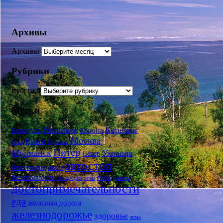
Архивы
Архивы
Рубрики
Рубрики
Метки
Воронеж
Карелия
Беларусь
Европа
Москва
Крым
Кубань
Киев
Питер
Мурманск
Украина
Север
автостоп
авто
Финляндия
безопасность
горы
беспредел
визы
деньги
достопримечательности
еда
железная дорога
железнодорожье
здоровье
зима