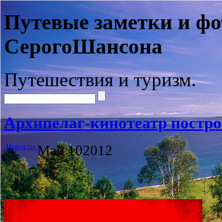
Путевые заметки и фо
СерогоШансона
Путешествия и туризм.
Архипелаг-кинотеатр постро
Новости.
Май
10
2012