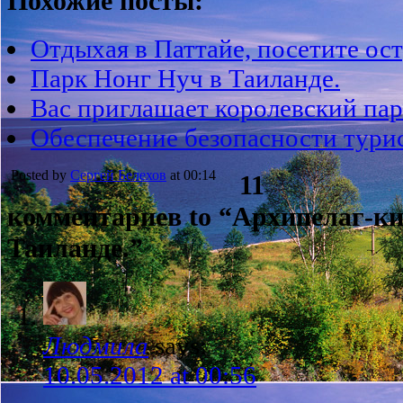
Похожие посты:
Отдыхая в Паттайе, посетите ос
Парк Нонг Нуч в Таиланде.
Вас приглашает королевский пар
Обеспечение безопасности турис
Posted by
Сергей Белехов
at 00:14
11
комментариев to “Архипелаг-ки
Таиланде.”
Людмила
says:
10.05.2012 at 00:56