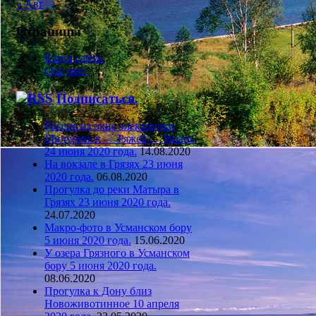
« Авг
Страницы
Карта сайта.
Обо мне.
Подписаться.
Россия из окна электрички
Мичуринск — Ряжск — Рязань
24 июня 2020 года.
14.08.2020
На вокзале в Грязях 23 июня
2020 года.
06.08.2020
Прогулка до реки Матыра в
Грязях 23 июня 2020 года.
24.07.2020
Макро-фото в Усманском бору
5 июня 2020 года.
15.06.2020
У озера Грязного в Усманском
бору 5 июня 2020 года.
08.06.2020
Прогулка к Дону близ
Новоживотинное 10 апреля