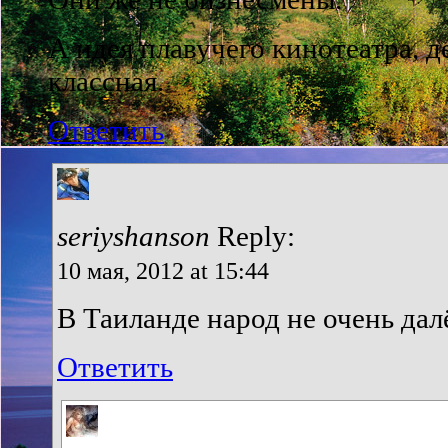
А идея плавучего кинотеатра, д
классная.
Ответить
seriyshanson
Reply:
10 мая, 2012 at 15:44
В Таиланде народ не очень дал
Ответить