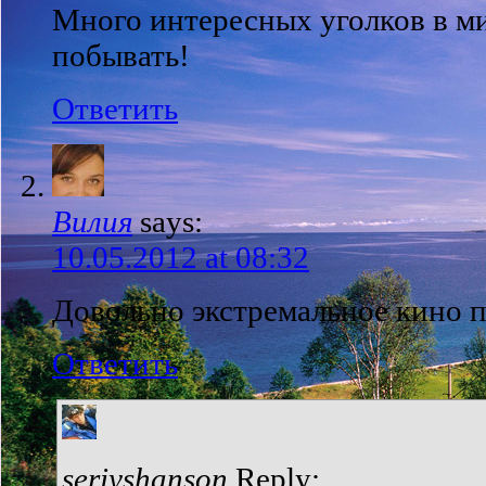
Много интересных уголков в ми
побывать!
Ответить
Вилия
says:
10.05.2012 at 08:32
Довольно экстремальное кино п
Ответить
seriyshanson
Reply: