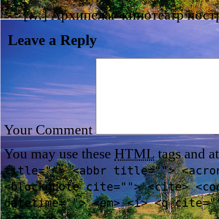
[…] Архипелаг-кинотеатр постр
Leave a Reply
Your Comment
You may use these
HTML
tags and at
title=""> <abbr title=""> <acro
<blockquote cite=""> <cite> <co
datetime=""> <em> <i> <q cite="