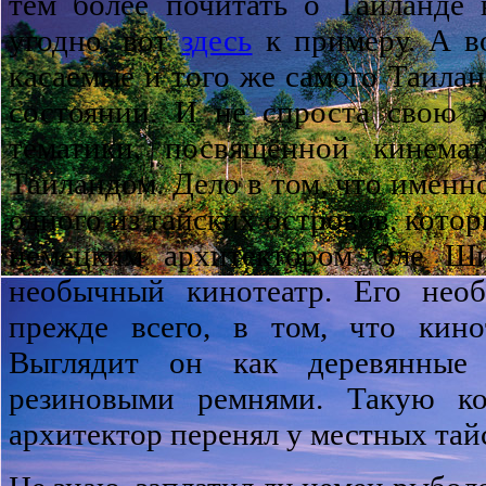
тем более почитать о Таиланде
угодно, вот
здесь
к примеру. А во
касаемые и того же самого Таиланд
состоянии. И не спроста свою э
тематики, посвящённой кинемат
Таиландом. Дело в том, что именно
одного из тайских островов, кото
немецким архитектором Оле Ш
необычный кинотеатр. Его необ
прежде всего, в том, что кино
Выглядит он как деревянные 
резиновыми ремнями. Такую к
архитектор перенял у местных тай