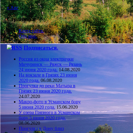
31
« Авг
Страницы
Карта сайта.
Обо мне.
Подписаться.
Россия из окна электрички
Мичуринск — Ряжск — Рязань
24 июня 2020 года.
14.08.2020
На вокзале в Грязях 23 июня
2020 года.
06.08.2020
Прогулка до реки Матыра в
Грязях 23 июня 2020 года.
24.07.2020
Макро-фото в Усманском бору
5 июня 2020 года.
15.06.2020
У озера Грязного в Усманском
бору 5 июня 2020 года.
08.06.2020
Прогулка к Дону близ