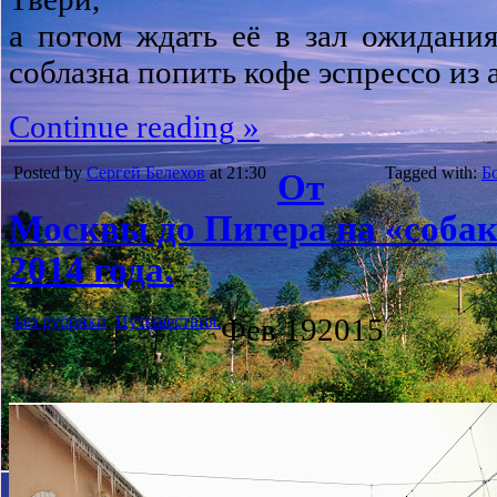
а потом ждать её в зал ожидания
соблазна попить кофе эспрессо из 
Continue reading »
Posted by
Сергей Белехов
at 21:30
Tagged with:
Б
От
Москвы до Питера на «собак
2014 года.
Без рубрики
,
Путешествия.
Фев
19
2015