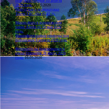
Новоживотинное 10 апреля
2020 года.
23.05.2020
Мой отзыв о термокружке
Tramp TRC-004 (0,45 л).
22.05.2020
Макро-фото в воронежском
парке Арена от 19 мая 2020
года.
21.05.2020
Макрофотография природы под
Воронежем 9 апреля 2020 года.
21.05.2020
Фотоохота на подснежники в
парке Олимпик 28 марта 2020
года.
16.05.2020