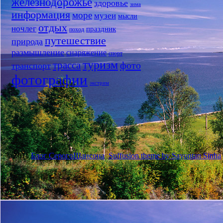
железнодорожье
здоровье
зима
информация
море
музеи
мысли
отдых
ночлег
праздник
поход
путешествие
природа
размышление
снаряжение
спорт
туризм
трасса
фото
транспорт
фотографии
экстрим
© 2011
Блог СерогоШансона
Suffusion theme by Sayontan Sinha