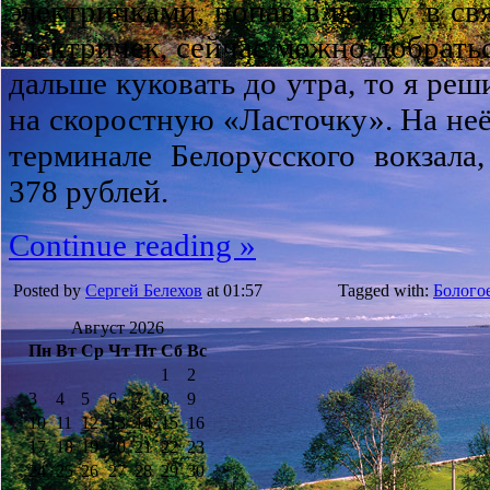
электричками, попав в волну, в с
электричек, сейчас можно добрать
дальше куковать до утра, то я реш
на скоростную «Ласточку». На неё 
терминале Белорусского вокзала
378 рублей.
Continue reading »
Posted by
Сергей Белехов
at 01:57
Tagged with:
Болого
Август 2026
Пн
Вт
Ср
Чт
Пт
Сб
Вс
1
2
3
4
5
6
7
8
9
10
11
12
13
14
15
16
17
18
19
20
21
22
23
24
25
26
27
28
29
30