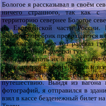
Бологое я рассказывал в своём сев
ничего странного, так как с
территорию севернее Бологое севе
на Европейской части России.
Бологое поребрик превращается в
Пересказывать же тот рассказ тут
кто читает мои заметки тут,
может почитать их и на «Севере м
свои заметки с обоих блогов я вс
тем же соцсетям. Но вернёмся не
путешествию. Выйдя из вагона 
фотографий, я отправился в здани
взял в кассе безденежный билет н
Твери,