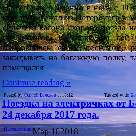
На сей раз, а именно в ночь с 11 
мой путь лежал из Петербурга в М
сидячего вагона скорого поезда н
по Бологое. К слову, на сей
понравилась своей теснотой, 
закидывать на багажную полку, т
помещался.
Continue reading »
Posted by
Сергей Белехов
at 18:12
Tagged with:
Бо
Поездка на электричках от 
24 декабря 2017 года.
Путешествия.
Мар
10
2018