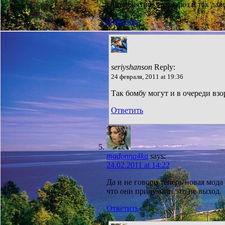
Оно понятно, что мороз и так дале
Ответить
seriyshanson
Reply:
24 февраля, 2011 at 19:36
Так бомбу могут и в очереди взор
Ответить
madonna4ka
says:
24.02.2011 at 14:22
Да и не говори теперь новая мода 
что они придумали это не выход.
Ответить