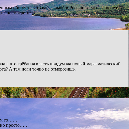
денным обстоятельствам — зимой в Россию в туфельках не едут
ды посмотреть 🙂
 знал, что грёбаная власть придумала новый маразматический
рта? А там ноги точно не отморозишь.
ком то……
ельно просто……