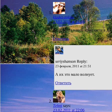
kladez-zolota
says:
23.02.2011 at 21:06
дурдом. Из одной крайности в др
Ответить
seriyshanson
Reply:
23 февраля, 2011 at 21:51
А их это мало волнует.
Ответить
Тehni
says:
23.02.2011 at 22:06