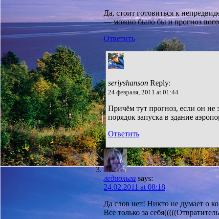
Да, стоит готовиться к непредви
— можно было бы и прогноз пого
Ответить
seriyshanson
Reply:
24 февраля, 2011 at 01:44
Причём тут прогноз, если он не
порядок запуска в здание аэропо
Ответить
ледиольга
says:
24.02.2011 at 08:18
Да слов нет! Никто не думает о 
Все только за себя(((((Отвратит