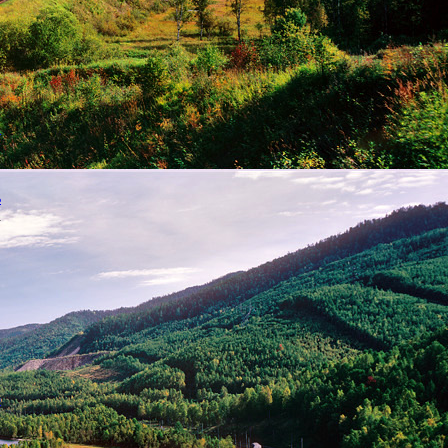
н
»
,
ы
а
в
х
ь
а
р