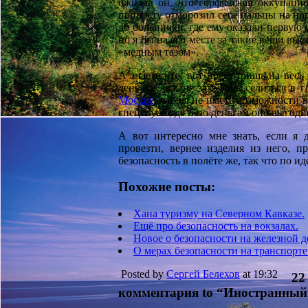
ожидал он, что горфянская оккупаци
попросту отморозил себе пальцы на но
до больнички, где ему оказали первую 
но я бы на его месте за такие вещи вы
«медным тазом».
А знаете что, вот посмотришь на весь
день — два, не захочешь селиться в г
Москве
, чтобы не иметь возможности 
спецслужб, да и по деньгам оно выгодн
А вот интересно мне знать, если я 
провезти, вернее изделия из него, п
безопасность в полёте же, так что по и
Похожие посты:
Хана туризму на Северном Кавказе.
Ещё про безопасность на вокзалах.
Новое о безопасности на железной д
О мерах безопасности на транспорте
Posted by
Сергей Белехов
at 19:32
22
комментария to “Иностранный 