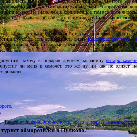
онная власть ему сможет «подложить свинью». В итоге же о
гах и вместо полёта на самолётике полетел на с»скорой помощи
медицинскую. Не знаю, чем в конце концов там всё закончилось
ставил бы России такой счёт, что олимпиада в Сочи накрылась б
 этот бардак в плане безопасности и уже, приехав в столицу н
остиницу, когда есть возможность снять
Квартиры посуточно 
встречаться с нежелательными элементами хотя бы в виде всяки
ее.
допустим, захочу в подарок друзьям заграницу
янтарь камен
ропустит ли меня в самолёт, это же ну ни как не влияет н
дее должны.
ороге.
.
Tagged with:
авиа
,
безопасность
,
красота
,
маразм
,
ночлег
,
Пите
турист обморозился в Пулково.”