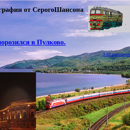
графии от СерогоШансона
орозился в Пулково.
Add comment