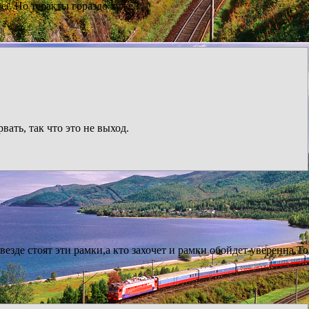
е.. Но теракты гораздо хуже..
вать, так что это не выход.
везде стоят эти рамки,а кто захочет и рамки обойдет уверенна.То