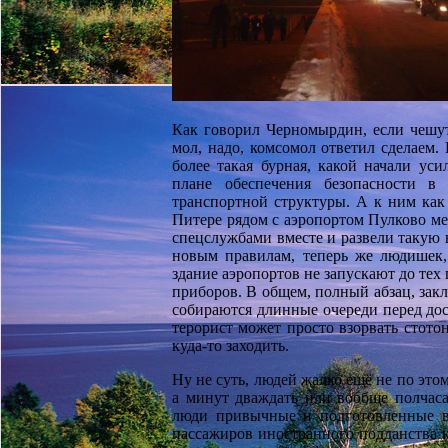
Как говорил Черномырдин, если чешутс
мол, надо, комсомол ответил сделаем. 
более такая бурная, какой начали ус
плане обеспечения безопасности в 
транспортной структуры. А к ним как 
Питере рядом с аэропортом Пулково ме
спецслужбами вместе и развели такую 
новым правилам, теперь же людишек
здание аэропортов не запускают до те
приборов. В общем, полный абзац, зак
собираются длинные очереди перед дос
терорист может просто взорвать стото
куда-то заходить.
Ну не суть, людей жалко ещё не по это
а минут дваждать или вообще полчаса
люди привычные и подготовленные в 
пассажиров иностранного подданства к