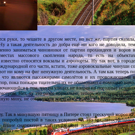
я руки, то чешите в другом месте, но нет же, партия сказала
Ну а такая деятельность до добра ещё ни кого не доводила, те
иленно заниматься чиновники от партии прохиндеев и воров 
местах массового скопления народа, то есть на объекта
известно относятся вокзалы и аэропорты. Ну так вот, в город
ждународной его части, кстати, тоже аэровокзальные чинуши с
вот ни кому на фиг ненужную деятельность. А там как теперь п
, что являются пассажирами самолётов и их провожающими 
х пор, пока попкари тщательно их не обшмонают с помощью нано
лючающийся в том, что на улицах не взирая на погодные услови
мотром. Нет, ну это разве нормально, теперь же потенциальны
нную мину, не откручивая контгайку, прямо в толпе, на фиг ем
му. Так в минувшую пятницу в Питере стоял трескучий мороз же
 попробуй постой в таких условиях. А это мы, автостопщики
плане снаряжения для такого рода экстрима. А вот один и
ак раз не был готов к таким вот трудностям и лишениям. Ну н