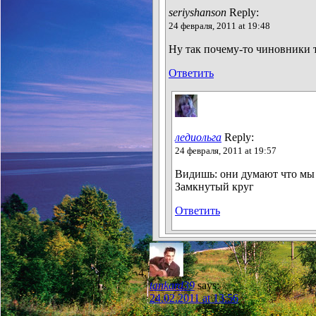
seriyshanson
Reply:
24 февраля, 2011 at 19:48
Ну так почему-то чиновники т
Ответить
ледиольга
Reply:
24 февраля, 2011 at 19:57
Видишь: они думают что мы 
Замкнутый круг
Ответить
tankard39
says:
24.02.2011 at 13:56