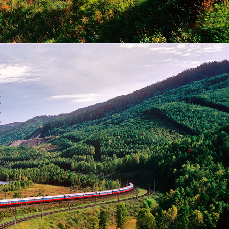
,
м
в
х
е
о
о
в
-
я
й
у
,
,
з
е