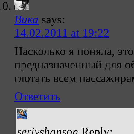
Вика
says:
14.02.2011 at 19:22
Насколько я поняла, это
предназначенный для об
глотать всем пассажира
Ответить
seriyshanson
Reply: