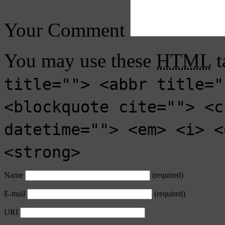
Your Comment
You may use these
HTML
t
title=""> <abbr title="
<blockquote cite=""> <c
datetime=""> <em> <i> <
<strong>
Name
(required)
E-mail
(required)
URI