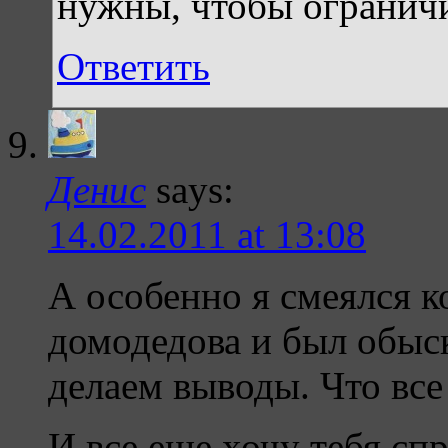
нужны, чтобы ограничи
Ответить
Денис
says:
14.02.2011 at 13:08
А особенно я смеялся к
домодедова и был обыс
делаем выводы. Что все 
И все еще хочу тебя сп