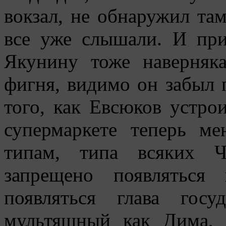
вокзал, не обнаружил та
все уже слышали. И при
Якунину тоже наверняк
фигня, видимо он забыл п
того, как Евсюков устро
супермаркете теперь м
типам, типа всяких Ч
запрещено появляться
появляться глава гос
мультяшный как Дима, 