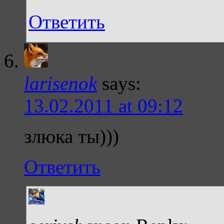
Ответить
larisenok
says:
13.02.2011 at 09:12
злюка ты)))
Ответить