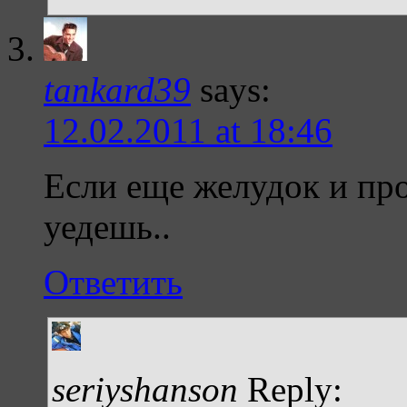
tankard39
says:
12.02.2011 at 18:46
Если еще желудок и пров
уедешь..
Ответить
seriyshanson
Reply: