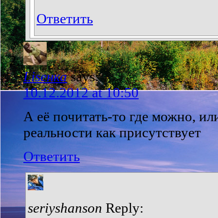
Ответить
Liseнка
says:
10.12.2012 at 10:50
А её почитать-то где можно, ил
реальности как присутствует
Ответить
seriyshanson
Reply: