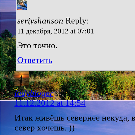
seriyshanson
Reply:
11 декабря, 2012 at 07:01
Это точно.
Ответить
ladybloger
says:
11.12.2012 at 14:54
Итак живёшь севернее некуда, в
север хочешь. ))