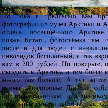
Но пока я предлагаю вам про
фотографии из музея Арктики и Ан
отдела, посвящённого Арктике
позже. Кстати, фотосъёмка там пл
числе и для людей с инвалидн
инвалидов бесплатный, а так взр
вам в 200 рублей. Но поверьте, о
съездить в Арктику, а тем более 
много раз больше. А тут запла
снимай на здоровье. Да, если собе
по понедельникам и вторника
остальные дни он работает так, с