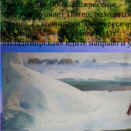
10-00 до 18-00, в воскресенье — 
тех, кто не знает Питер, находитс
здании с колоннами на пересеч
Кузнечного переулка. От
«Владимирская» идите направо и 