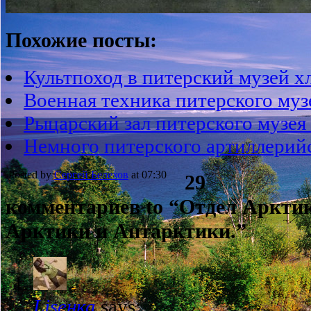
Похожие посты:
Культпоход в питерский музей хл
Военная техника питерского муз
Рыцарский зал питерского музея
Немного питерского артиллерийс
Posted by
Сергей Белехов
at 07:30
29
комментариев to “Отдел Арктик
Арктики и Антарктики.”
Liseнка
says: