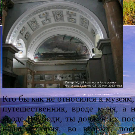
Кто бы как не относился к музеям
путешественник, вроде меня, а н
вроде Ноубоди, ты должен их пос
наша история, во вторых, пос