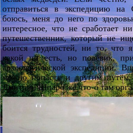
отправиться в экспедицию на
боюсь, меня до него по здоровь
интересное, что не сработает н
путешественник, который не ищ
боится трудностей, ни то, что 
какой ни есть, но полевик, пр
археологической экспедиции. В
можно попасть и другим путём,
Дмитрий Шпаро же что-о там орга