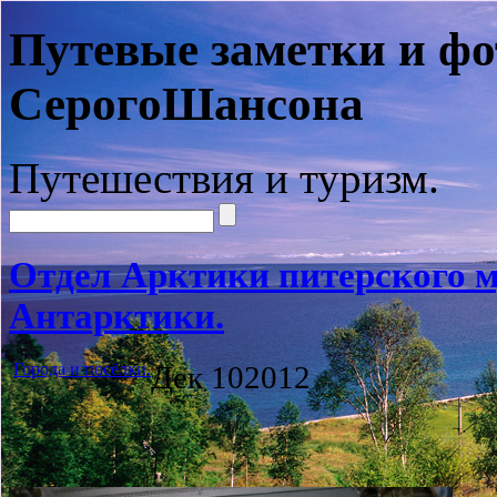
Путевые заметки и фо
СерогоШансона
Путешествия и туризм.
Отдел Арктики питерского м
Антарктики.
Города и посёлки.
Дек
10
2012