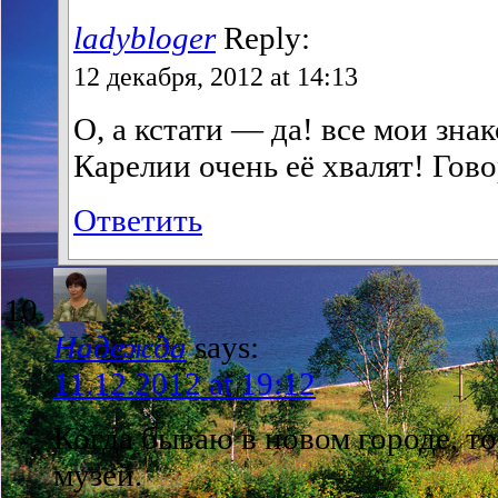
ladybloger
Reply:
12 декабря, 2012 at 14:13
О, а кстати — да! все мои зна
Карелии очень её хвалят! Гово
Ответить
Надежда
says:
11.12.2012 at 19:12
Когда бываю в новом городе, т
музей.