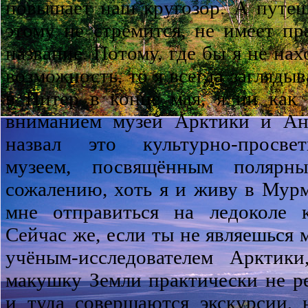
повышает наш кругозор. А путеш
этому не стремится, не имеет пр
название. Потому, где бы я не нах
возможность, то я всегда загляды
в Питер в конце мая, я ни как
вниманием музей Арктики и Ан
назвал это культурно-просвет
музеем, посвящённым полярн
сожалению, хоть я и живу в Мурм
мне отправиться на ледоколе 
Сейчас же, если ты не являешься 
учёным-исследователем Арктик
макушку Земли практически не ре
и туда совершаются экскурсии,