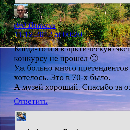
дед Виталя
says:
11.12.2012 at 00:20
Когда-то и я в арктическую эк
конкурсу не прошел 🙁
Уж больно много претендентов 
хотелось. Это в 70-х было.
А музей хороший. Спасибо за о
Ответить