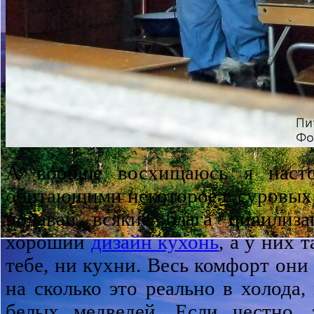
А вообще восхищаюсь я насто
обитающими некоторое в суровых 
подавай всякие блага цивилиз
хороший
дизайн кухонь
, а у них 
тебе, ни кухни. Весь комфорт они
на сколько это реально в холода,
белых медведей. Если честно,