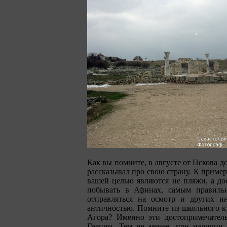
Как вы помните, в августе от Пскова до
рассказывал про свою страну. К примеру
вашей целью являются не пляжи, а дос
побывать в Афинах, самым правильн
отправляться на осмотр и других и
античностью. Помните из школьного ку
Агора? Именно эти достопримечател
Греции. Тем не менее, при наличии