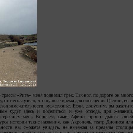
 трассы «Рига» меня подвозил грек. Так вот, по дороге он мног
, от него я узнал, что лучшее время для посещения Греции, есл
топримечательности, межсезонье. Если, допустим, вы захотит
ым будет здесь и поселиться, и уже отсюда, при желании
нтересных мест. Впрочем, сами Афины просто дышат свое
рса истории такие названия, как Акрополь, театр Диониса ил
ьности вы сможете увидеть, не выезжая за пределы столиц
 времени, можно смотаться и по другим интересным местам