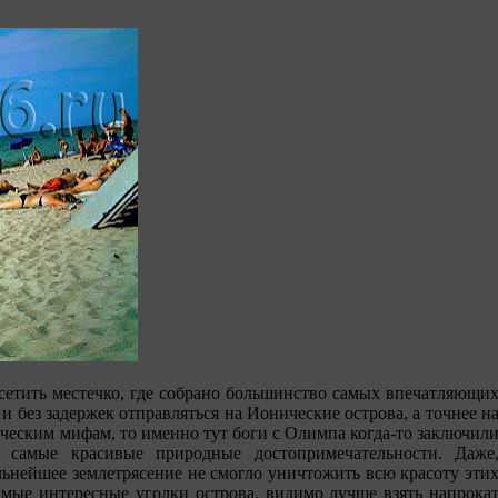
сетить местечко, где собрано большинство самых впечатляющи
и без задержек отправляться на Ионические острова, а точнее н
еческим мифам, то именно тут боги с Олимпа когда-то заключил
 самые красивые природные достопримечательности. Даже
льнейшее землетрясение не смогло уничтожить всю красоту эти
амые интересные уголки острова, видимо лучше взять напрока