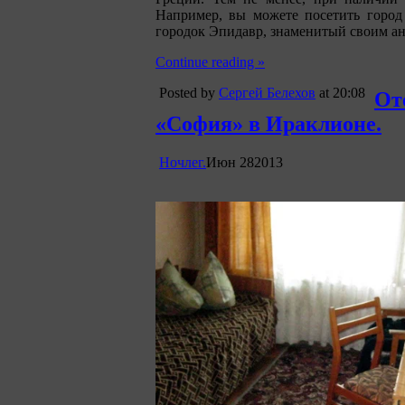
Например, вы можете посетить город
городок Эпидавр, знаменитый своим ан
Continue reading »
Posted by
Сергей Белехов
at 20:08
От
«София» в Ираклионе.
Ночлег.
Июн
28
2013