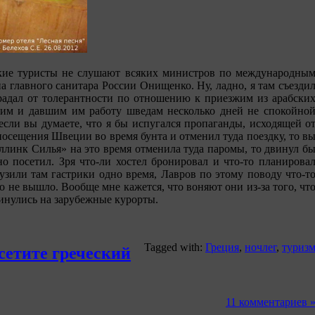
ские туристы не слушают всяких министров по международны
па главного санитара России Онищенко. Ну, ладно, я там съезди
традал от толерантности по отношению к приезжим из арабски
им и давшим им работу шведам несколько дней не спокойно
сли вы думаете, что я бы испугался пропаганды, исходящей о
посещения Швеции во время бунта и отменил туда поездку, то в
аллинк Силья» на это время отменила туда паромы, то двинул б
о посетил. Зря что-ли хостел бронировал и что-то планирова
бузили там гастрики одно время, Лавров по этому поводу что-т
о не вышло. Вообще мне кажется, что воняют они из-за того, чт
инулись на зарубежные курорты.
Tagged with:
Греция
,
ночлег
,
туриз
сетите греческий
11 комментариев 