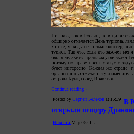
Не знаю, как в России, но в цивилизо
обширно отмечается День туризма, яв
хотите, я ведь не только блоггер, п
турист. Так что, если кто захочет мен
был в недавнем прошлом утверждён Ге
потому по праву носит статус междуна
будет интересно. Каждая же страна,
организации, отмечает эту знаменательн
острова Крит, город Ираклион.
Continue reading »
Posted by
Сергей Белехов
at 15:39
В 
открыли пещеру Дракон
Новости.
Мар
06
2012