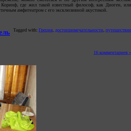
 Коринф, где жил такой известный философ, как Диоген, ил
тичным амфитеатром с его эксклюзивной акустикой.
Tagged with:
Греция
,
достопримечательности
,
путешестви
ель
16 комментариев 