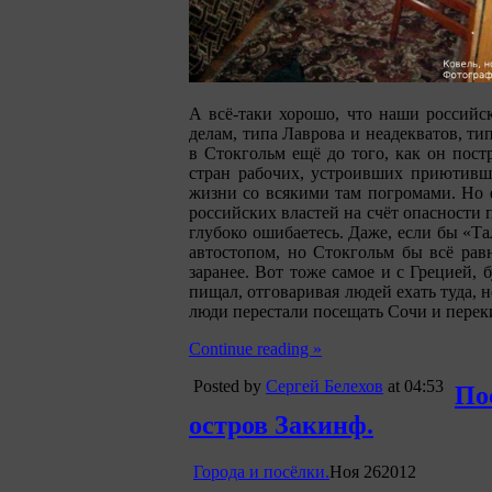
А всё-таки хорошо, что наши россий
делам, типа Лаврова и неадекватов, ти
в Стокгольм ещё до того, как он пос
стран рабочих, устроивших приютивш
жизни со всякими там погромами. Но е
российских властей на счёт опасности 
глубоко ошибаетесь. Даже, если бы «Т
автостопом, но Стокгольм бы всё равн
заранее. Вот тоже самое и с Грецией, 
пищал, отговаривая людей ехать туда, н
люди перестали посещать Сочи и перек
Continue reading »
Posted by
Сергей Белехов
at 04:53
По
остров Закинф.
Города и посёлки.
Ноя
26
2012