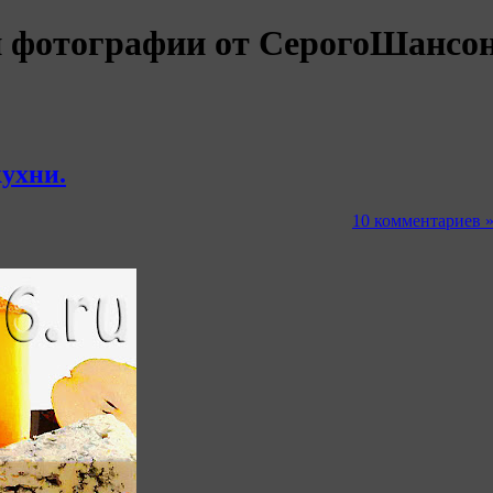
и фотографии от СерогоШансо
ухни.
10 комментариев 