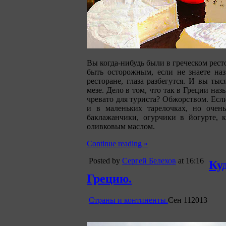
Вы когда-нибудь были в греческом рест
быть осторожным, если не знаете на
ресторане, глаза разбегутся. И вы ты
мезе. Дело в том, что так в Греции наз
чревато для туриста? Обжорством. Если 
и в маленьких тарелочках, но очен
баклажанчики, огурчики в йогурте, 
оливковым маслом.
Continue reading »
Posted by
Сергей Белехов
at 16:16
Ку
Грецию.
Страны и континенты.
Сен
11
2013