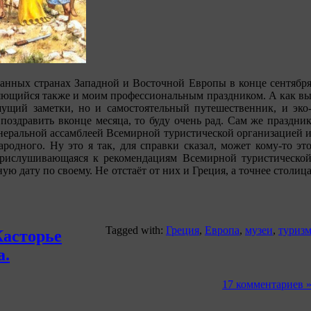
ванных странах Западной и Восточной Европы в конце сентябр
ляющийся также и моим профессиональным праздником. А как в
ишущий заметки, но и самостоятельный путешественник, и эко
я поздравить вконце месяца, то буду очень рад. Сам же праздни
неральной ассамблеей Всемирной туристической организацией 
родного. Ну это я так, для справки сказал, может кому-то эт
 прислушивающаяся к рекомендациям Всемирной туристическо
ую дату по своему. Не отстаёт от них и Греция, а точнее столиц
Tagged with:
Греция
,
Европа
,
музеи
,
туриз
Касторье
а.
17 комментариев 