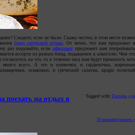
оране? Сходите, если не были. Скажу честно, в этом месте нужн
звания
блюд греческой кухни
. От меню, что вам предложат 
сячу раз подумайте, если
официант
предложит вам попробоват
ывается ассорти из разных блюд, подаваемое к алкоголю. Чем эт
согласитесь на это, то в течении часа вам будут приносить хот
ь много всего. А это и оливочки, и сардиночки, жаренны
кальмарчики, осьможки, и греческий салатик, щедро политы
Tagged with:
Греция
,
ед
да поехать на отдых в
10 комментариев 