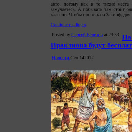
авто, потому как в те тихие места
замучаетесь. А побывать там стоит од
классно. Чтобы попасть на Закинф, для
Continue reading »
Posted by
Сергей Белехов
at 23:33
На
Ираклиона будут беспла
Новости.
Сен
14
2012