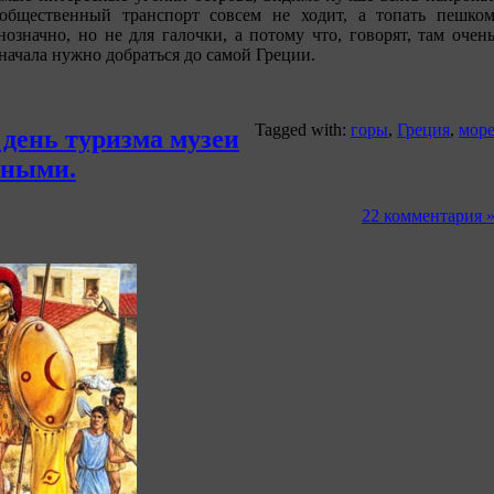
 общественный транспорт совсем не ходит, а топать пешко
нозначно, но не для галочки, а потому что, говорят, там очен
 начала нужно добраться до самой Греции.
Tagged with:
горы
,
Греция
,
мор
 день туризма музеи
тными.
22 комментария 