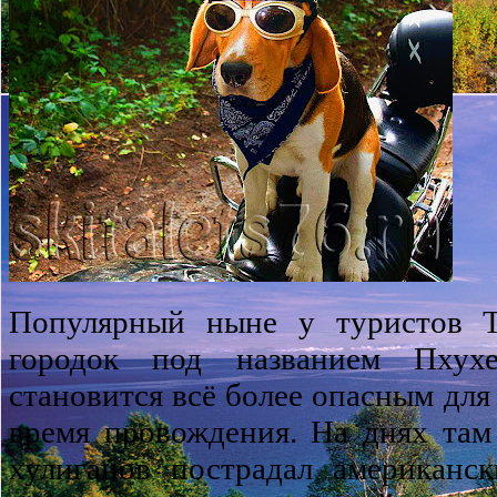
Популярный ныне у туристов Та
городок под названием Пхух
становится всё более опасным для
время провождения. На днях там
хулиганов пострадал американс