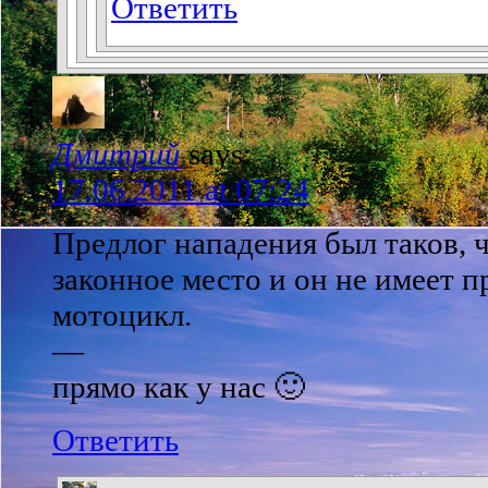
Ответить
Дмитрий
says:
17.06.2011 at 07:24
Предлог нападения был таков, ч
законное место и он не имеет п
мотоцикл.
—
прямо как у нас 🙂
Ответить