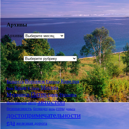
Архивы
Архивы
Рубрики
Рубрики
Метки
Воронеж
Карелия
Беларусь
Европа
Москва
Крым
Кубань
Киев
Питер
Мурманск
Украина
Север
автостоп
авто
Финляндия
безопасность
горы
беспредел
визы
деньги
достопримечательности
еда
железная дорога