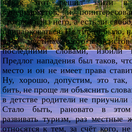
чувак этот решил зайти в
супермаркетов, и поинтересов
стоянки близ него, а есть ли своб
припарковаться. Не тут-то было, н
двое местных мото-такисисто
последними словами, избили 
Предлог нападения был таков, что
место и он не имеет права стави
Ну, хорошо, допустим, это так,
бить, не проще ли объяснить слова
в детстве родители не приучили 
Стало быть, рановато в этом
развивать туризм, раз местные 
относятся к тем, за счёт кого, н