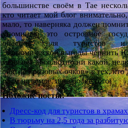
большинстве своём в Тае несколь
кто читает мой блог внимательно,
мало, то наверняка должен помнит
упоминаю это островное госуд
опасное для туристов и п
Экономической выгоды чернить 
меня нет абсолютно ни какой, цель
снятие «розовых очков» с тех, кто
раем на земле, и не более того.
Похожие посты:
Дресс-код для туристов в храмах
В тюрьму на 2,5 года за разбитую