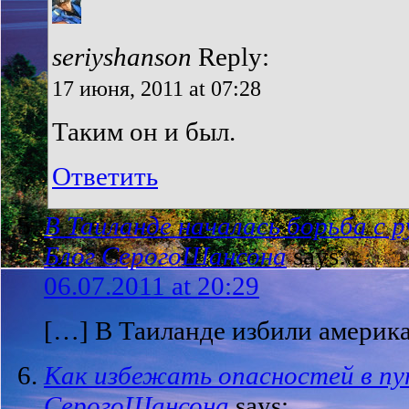
seriyshanson
Reply:
17 июня, 2011 at 07:28
Таким он и был.
Ответить
В Таиланде началась борьба с р
Блог СерогоШансона
says:
06.07.2011 at 20:29
[…] В Таиланде избили америка
Как избежать опасностей в пу
СерогоШансона
says: