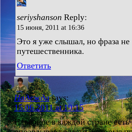
seriyshanson
Reply:
15 июня, 2011 at 16:36
Это я уже слышал, но фраза не 
путешественника.
Ответить
Надежда
says:
15.06.2011 at 19:15
Наверное в каждой стране есть 
оправдывает власти, которые п