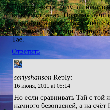
Преступность и случаи нападени
во всех странах. Поэтому лучш
странами, а не вот так точечно 
Например, в России намного бо
Тае.
Ответить
seriyshanson
Reply:
16 июня, 2011 at 05:14
Но если сравнивать Тай с той 
намного безопасней, а на счёт 