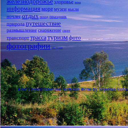
железнодорожье
здоровье
зима
информация
море
музеи
мысли
отдых
ночлег
праздник
поход
путешествие
природа
размышление
снаряжение
спорт
туризм
трасса
фото
транспорт
фотографии
экстрим
© 2011
Блог СерогоШансона
Suffusion theme by Sayontan Sinha