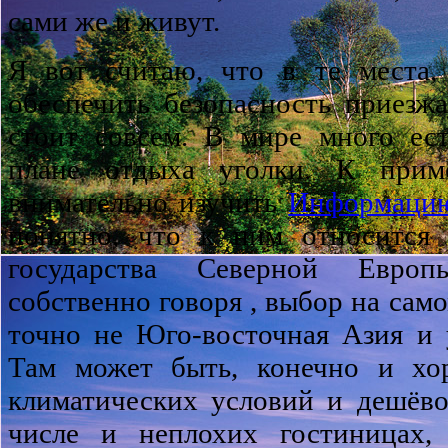
сами же и живут.
Я вот считаю, что в те места,
обеспечить безопасность приезж
стоит совсем. В мире много ес
плане отдыха уголки. К приме
внимательно изучить
Информацию
понятно, что к ним относится 
государства Северной Европ
собственно говоря , выбор на само
точно не Юго-восточная Азия и 
Там может быть, конечно и хо
климатических условий и дешёво
числе и неплохих гостиницах,