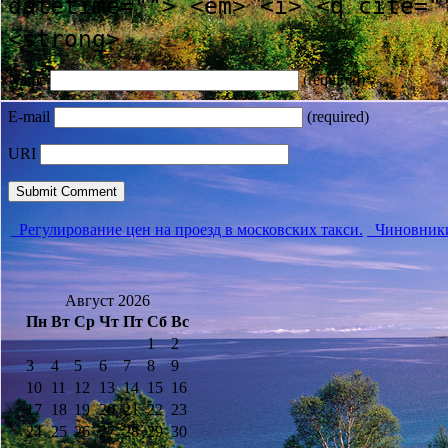
datetime=""> <em> <i> <q cite="
<strong>
Name
(required)
E-mail
(required)
URI
Регулирование цен на проезд в московских такси.
Чиновники
Август 2026
Пн
Вт
Ср
Чт
Пт
Сб
Вс
1
2
3
4
5
6
7
8
9
10
11
12
13
14
15
16
17
18
19
20
21
22
23
24
25
26
27
28
29
30