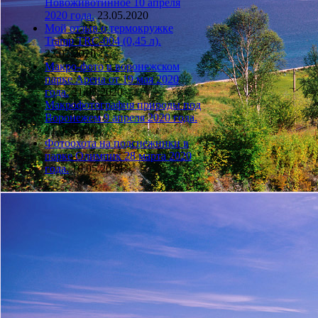
Новоживотинное 10 апреля
2020 года.
23.05.2020
Мой отзыв о термокружке
Tramp TRC-004 (0,45 л).
22.05.2020
Макро-фото в воронежском
парке Арена от 19 мая 2020
года.
21.05.2020
Макрофотография природы под
Воронежем 9 апреля 2020 года.
21.05.2020
Фотоохота на подснежники в
парке Олимпик 28 марта 2020
года.
16.05.2020