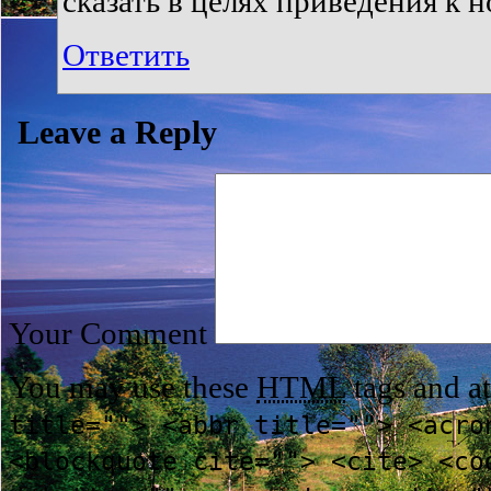
сказать в целях приведения к 
Ответить
Leave a Reply
Your Comment
You may use these
HTML
tags and at
title=""> <abbr title=""> <acro
<blockquote cite=""> <cite> <co