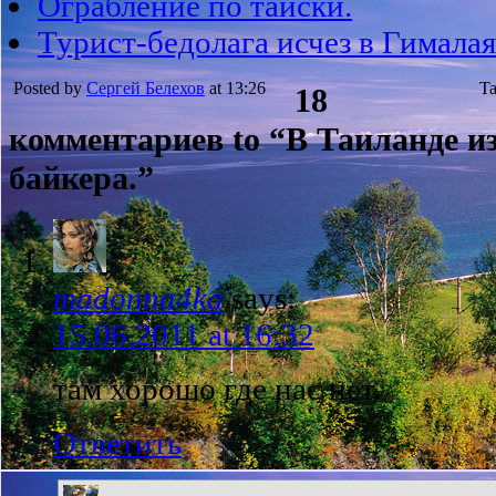
Ограбление по тайски.
Турист-бедолага исчез в Гималая
Posted by
Сергей Белехов
at 13:26
Ta
18
комментариев to “В Таиланде и
байкера.”
madonna4ka
says:
15.06.2011 at 16:32
там хорошо где нас нет.
Ответить