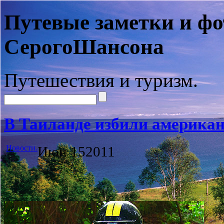
Путевые заметки и фо
СерогоШансона
Путешествия и туризм.
В Таиланде избили американ
Новости.
Июн
15
2011