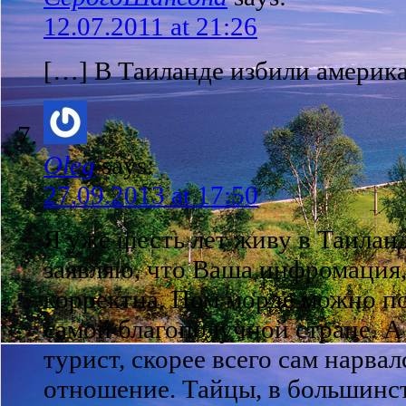
12.07.2011 at 21:26
[…] В Таиланде избили америка
Oleg
says:
27.09.2013 at 17:50
Я уже шесть лет живу в Таиланд
заявляю, что Ваша инфромация, 
корректна. Пом морде можно п
самой благополучной стране. А
турист, скорее всего сам нарва
отношение. Тайцы, в большинст