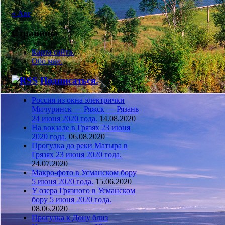
31
« Авг
Страницы
Карта сайта.
Обо мне.
Подписаться.
Россия из окна электрички
Мичуринск — Ряжск — Рязань
24 июня 2020 года.
14.08.2020
На вокзале в Грязях 23 июня
2020 года.
06.08.2020
Прогулка до реки Матыра в
Грязях 23 июня 2020 года.
24.07.2020
Макро-фото в Усманском бору
5 июня 2020 года.
15.06.2020
У озера Грязного в Усманском
бору 5 июня 2020 года.
08.06.2020
Прогулка к Дону близ