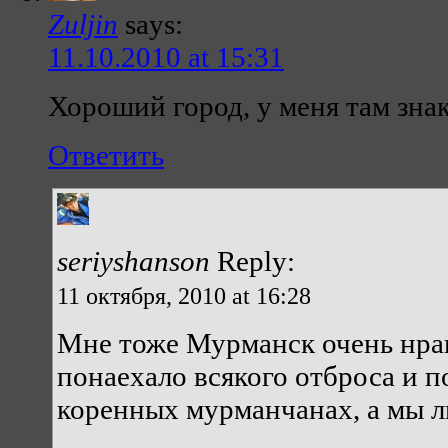
Zuljin
says:
11.10.2010 at 15:31
Хороший город, у меня там зна
Ответить
seriyshanson
Reply:
11 октября, 2010 at 16:28
Мне тоже Мурманск очень нрав
понаехало всякого отброса и п
коренных мурманчанах, а мы 