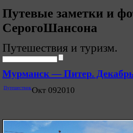
Путевые заметки и фо
СерогоШансона
Путешествия и туризм.
Мурманск — Питер. Декабрь 
Путешествия.
Окт
09
2010