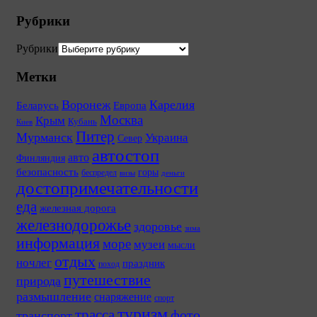
Рубрики
Рубрики
Метки
Воронеж
Карелия
Беларусь
Европа
Москва
Крым
Кубань
Киев
Питер
Мурманск
Украина
Север
автостоп
авто
Финляндия
безопасность
горы
беспредел
визы
деньги
достопримечательности
еда
железная дорога
железнодорожье
здоровье
зима
информация
море
музеи
мысли
отдых
ночлег
праздник
поход
путешествие
природа
размышление
снаряжение
спорт
туризм
трасса
фото
транспорт