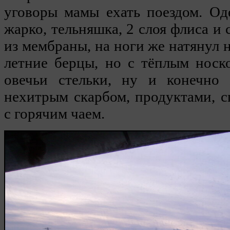
уговоры мамы ехать поездом. Од
жарко, тельняшка, 2 слоя флиса и 
из мембраны, на ноги же натянул 
летние берцы, но с тёплым носк
овечьи стельки, ну и конечно
нехитрым скарбом, продуктами, 
с горячим чаем.