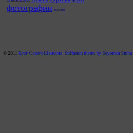
фотографии
экстрим
© 2011
Блог СерогоШансона
Suffusion theme by Sayontan Sinha