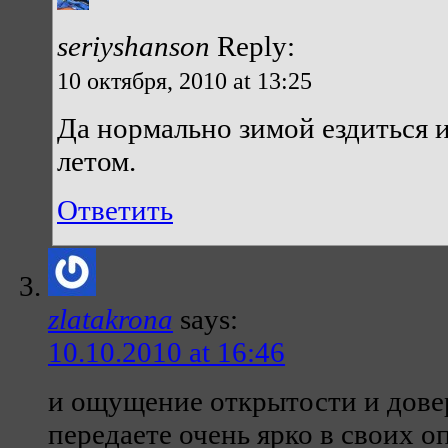
seriyshanson
Reply:
10 октября, 2010 at 13:25
Да нормально зимой ездиться 
летом.
Ответить
zlatakrona
says:
10.10.2010 at 16:46
и ощущение открытости и дове
передаете очень ярко в своих 