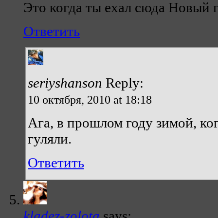
Это когда ты ехал сюда Новый г
Ответить
seriyshanson
Reply:
10 октября, 2010 at 18:18
Ага, в прошлом году зимой, ко
гуляли.
Ответить
kladez-zolota
says: