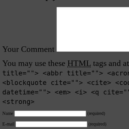
Your Comment
You may use these
HTML
tags and at
title=""> <abbr title=""> <acro
<blockquote cite=""> <cite> <co
datetime=""> <em> <i> <q cite="
<strong>
Name
(required)
E-mail
(required)