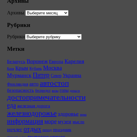
Архивы
Архивы
Рубрики
Рубрики
Метки
Воронеж
Карелия
Беларусь
Европа
Москва
Крым
Кубань
Киев
Питер
Мурманск
Украина
Север
автостоп
авто
Финляндия
безопасность
горы
беспредел
визы
деньги
достопримечательности
еда
железная дорога
железнодорожье
здоровье
зима
информация
море
музеи
мысли
отдых
ночлег
праздник
поход
путешествие