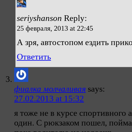
seriyshanson
Reply:
25 февраля, 2013 at 22:45
А зря, автостопом ездить прик
Ответить
фиалка молчаливая
says:
27.02.2013 at 15:32
я тоже не в курсе спортивного 
один. С рюкзаком пошел, пойма