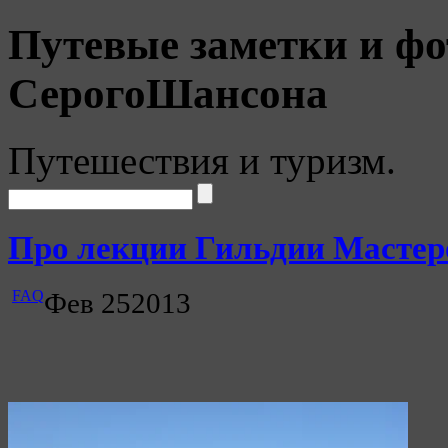
Путевые заметки и фо
СерогоШансона
Путешествия и туризм.
Про лекции Гильдии Мастеро
FAQ
Фев
25
2013