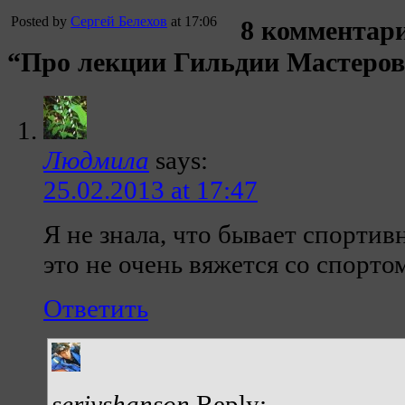
Posted by
Сергей Белехов
at 17:06
8 комментари
“Про лекции Гильдии Мастеров 
Людмила
says:
25.02.2013 at 17:47
Я не знала, что бывает спортив
это не очень вяжется со спорто
Ответить
seriyshanson
Reply: