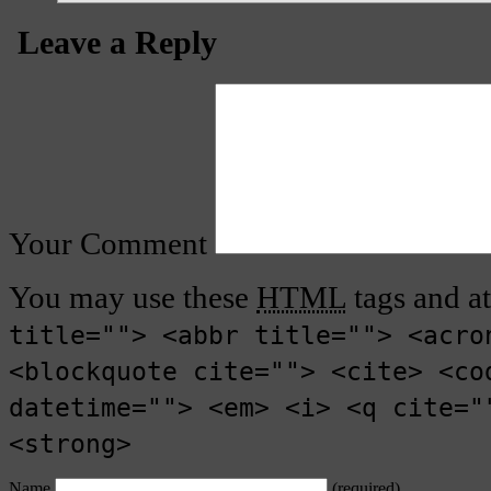
Leave a Reply
Your Comment
You may use these
HTML
tags and at
title=""> <abbr title=""> <acro
<blockquote cite=""> <cite> <co
datetime=""> <em> <i> <q cite="
<strong>
Name
(required)