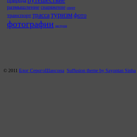
природа
размышление
снаряжение
спорт
туризм
трасса
фото
транспорт
фотографии
экстрим
© 2011
Блог СерогоШансона
Suffusion theme by Sayontan Sinha