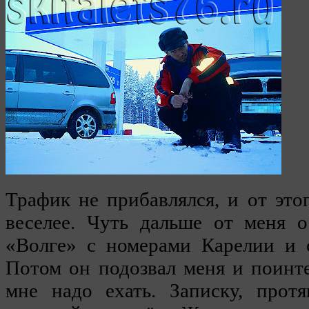
Трафик не прибавлялся, и от это
веселее. Чуть дальше от меня 
«Волге» с номерами Карелии и с
Потом он подозвал меня и поинте
мне надо ехать. Записку, протя