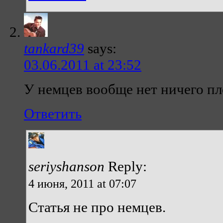
tankard39
says:
03.06.2011 at 23:52
У немцев вообще нет ничего пл
Ответить
seriyshanson
Reply:
4 июня, 2011 at 07:07
Статья не про немцев.