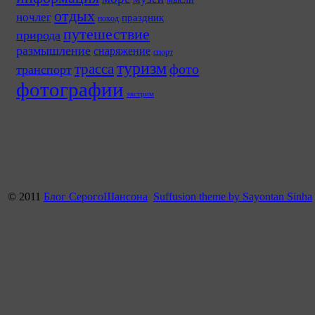
отдых
ночлег
праздник
поход
путешествие
природа
размышление
снаряжение
спорт
туризм
трасса
фото
транспорт
фотографии
экстрим
© 2011
Блог СерогоШансона
Suffusion theme by Sayontan Sinha