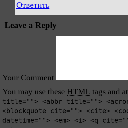
Ответить
Leave a Reply
Your Comment
You may use these
HTML
tags and at
title=""> <abbr title=""> <acro
<blockquote cite=""> <cite> <co
datetime=""> <em> <i> <q cite="