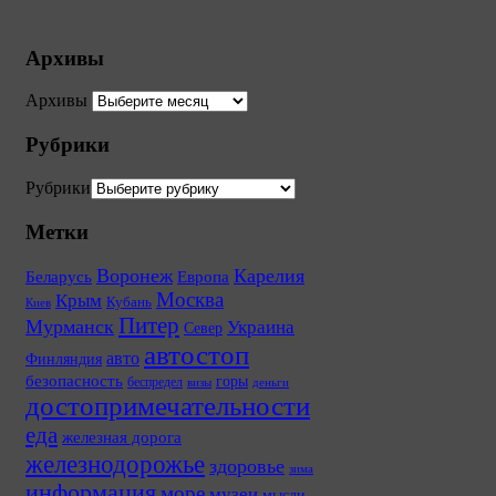
Архивы
Архивы
Рубрики
Рубрики
Метки
Воронеж
Карелия
Беларусь
Европа
Москва
Крым
Кубань
Киев
Питер
Мурманск
Украина
Север
автостоп
авто
Финляндия
безопасность
горы
беспредел
визы
деньги
достопримечательности
еда
железная дорога
железнодорожье
здоровье
зима
информация
море
музеи
мысли