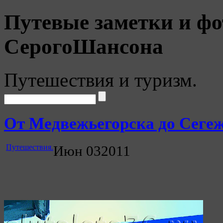
Путевые заметки и фо
СерогоШансона
Путешествия и туризм.
От Медвежьегорска до Сегеж
Путешествия.
Июн
03
2011