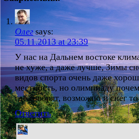
Олег
says:
05.11.2013 at 23:39
У нас на Дальнем востоке клим
не хуже, а даже лучше, Зимы с
видов спорта очень даже хорош
местность, но олимпиаду почем
где говорят, возможно и снег то
Ответить