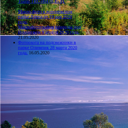
Tramp TRC-004 (0,45 л).
22.05.2020
Макро-фото в воронежском
парке Арена от 19 мая 2020
года.
21.05.2020
Макрофотография природы под
Воронежем 9 апреля 2020 года.
21.05.2020
Фотоохота на подснежники в
парке Олимпик 28 марта 2020
года.
16.05.2020