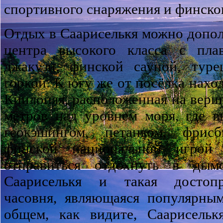
спортивного снаряжения и финског
Отдых в Саариселькя можно допо
центра высокого класса с плав
джакузи, финской сауной, туре
горкой. К югу же от посёлка нахо
Киилопяя, расположенная на верш
метров над уровнем моря, где в
геокэшингом, петанком, фрис
финской национальной игрой 
отправиться отдохнуть в дым
Саариселькя и такая достопр
часовня, являющаяся популярны
общем, как видите, Саарисельк