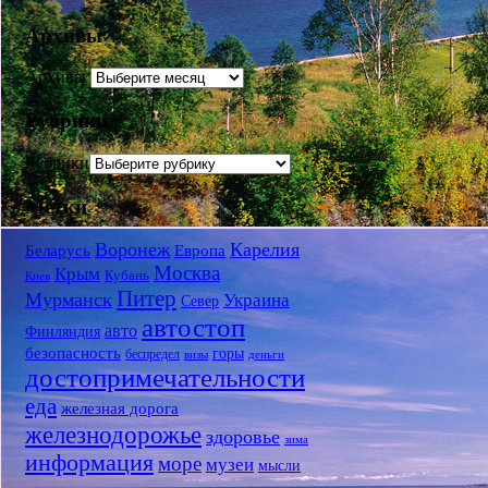
Архивы
Архивы
Рубрики
Рубрики
Метки
Воронеж
Карелия
Беларусь
Европа
Москва
Крым
Кубань
Киев
Питер
Мурманск
Украина
Север
автостоп
авто
Финляндия
безопасность
горы
беспредел
визы
деньги
достопримечательности
еда
железная дорога
железнодорожье
здоровье
зима
информация
море
музеи
мысли