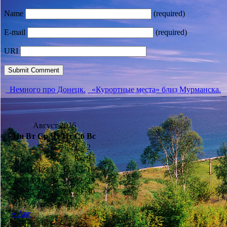
Name
(required)
E-mail
(required)
URI
Немного про Донецк.
«Курортные места» близ Мурманска.
Август 2026
Пн
Вт
Ср
Чт
Пт
Сб
Вс
1
2
3
4
5
6
7
8
9
10
11
12
13
14
15
16
17
18
19
20
21
22
23
24
25
26
27
28
29
30
31
« Авг