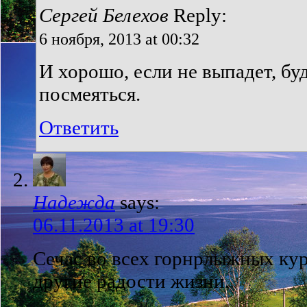
Сергей Белехов
Reply:
6 ноября, 2013 at 00:32
И хорошо, если не выпадет, бу
посмеяться.
Ответить
Надежда
says:
06.11.2013 at 19:30
Сечас во всех горнрлыжных ку
другие радости жизни.