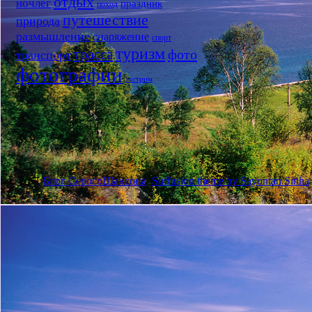
отдых
ночлег
праздник
поход
путешествие
природа
размышление
снаряжение
спорт
туризм
трасса
фото
транспорт
фотографии
экстрим
© 2011
Блог СерогоШансона
Suffusion theme by Sayontan Sinha