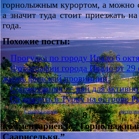
горнолыжным курортом, а можно с
а значит туда стоит приезжать н
года.
Похожие посты:
Прогулка по городу Ивало 6 октя
Фотографии города Ивало от 29 
жизнь финской провинции.
Суоменлинна — рай для активног
Отдохнуть в Турку на острове Р
Posted by
Сергей Белехов
at 16:23
Tagged with:
достопри
8
комментариев to “Горнолыжны
Саариселькя.”