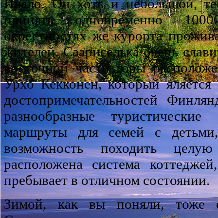
Ивало. Он хоть и небольшой, те
принять одновременно 100
окрестностях же курорта прожив
жителей. Саариселька очень слави
восточной части горы располож
Урхо Кекконен, который яляется
достопримечательностей Финлян
разнообразные туристические
маршруты для семей с детьми,
возможность походить целу
расположена система коттеджей
пребывает в отличном состоянии.
Зимой, как вы поняли, тоже 