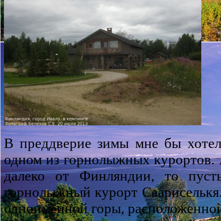
В преддверие зимы мне бы хотел
одном из горнолыжных курортов. 
далеко от Финляндии, то пуст
горнолыжный курорт Саариселькя. 
одноимённой горы, расположенной 