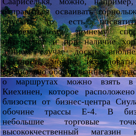
Саариселькя, можно, например
отправиться осваивать горнолы
спуски, то есть посвяти
экстремальному зимнему спо
интересное и при наличие хор
данном случае доски, вполне
местность можно исследоват
специально оборудованным вело
о маршрутах можно взять в 
Киехинен, которое расположено
близости от бизнес-центра Сиул
обочине трассы Е-4. В бизн
небольшие торговые то
высококчественный магазин 