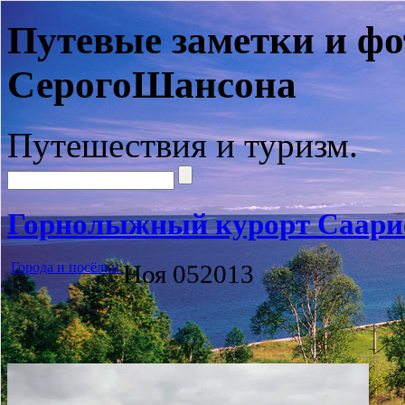
Путевые заметки и фо
СерогоШансона
Путешествия и туризм.
Горнолыжный курорт Саари
Города и посёлки.
Ноя
05
2013