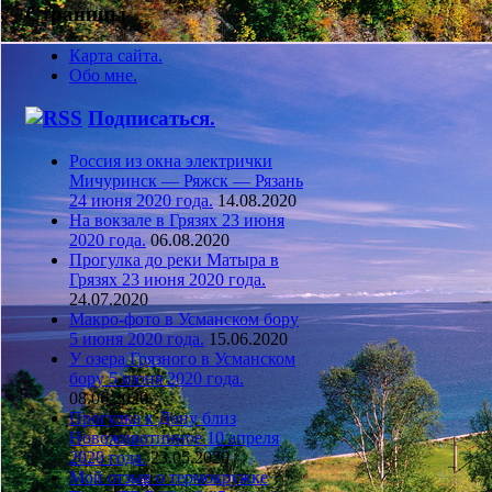
Страницы
Карта сайта.
Обо мне.
Подписаться.
Россия из окна электрички
Мичуринск — Ряжск — Рязань
24 июня 2020 года.
14.08.2020
На вокзале в Грязях 23 июня
2020 года.
06.08.2020
Прогулка до реки Матыра в
Грязях 23 июня 2020 года.
24.07.2020
Макро-фото в Усманском бору
5 июня 2020 года.
15.06.2020
У озера Грязного в Усманском
бору 5 июня 2020 года.
08.06.2020
Прогулка к Дону близ
Новоживотинное 10 апреля
2020 года.
23.05.2020
Мой отзыв о термокружке