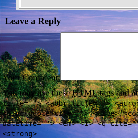
Leave a Reply
Your Comment
You may use these
HTML
tags and at
title=""> <abbr title=""> <acro
<blockquote cite=""> <cite> <co
datetime=""> <em> <i> <q cite="
<strong>