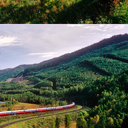
й
в
и
ь
и
,
х
,
м
е
и
у
я
а
ы
т