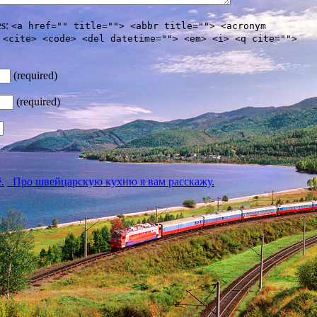
es:
<a href="" title=""> <abbr title=""> <acronym
 <cite> <code> <del datetime=""> <em> <i> <q cite="">
(required)
(required)
.
Про швейцарскую кухню я вам расскажу.