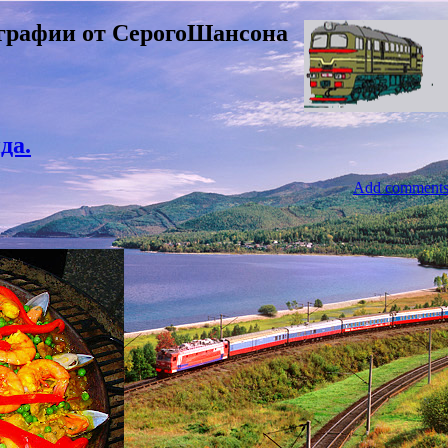
графии от СерогоШансона
да.
Add comment