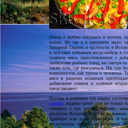
Очень я люблю покушать и потому, пр
кухни. Но так я в принципе мало, гд
Западной Европе, в частности, в Испани
я, всё-таки побываем когда-нибудь в 
тушёное мясо, приготовленное с до
любителям рыбных блюд, ни смотря на 
также есть, где разгуляться. Им там 
компонентов, как треска и чечевица. 
мясо в рационе испанцев преоблада
добавление оливок и солёных огурц
представляют.
Потому я понимаю тех наших соотечес
дешево
, видимо ценят они не только 
говорить о еде, вернее, видимо, зако
десертом. Испанцы и тут не подкачали
Аранхуэс или дыня Villaconejos. А во
когда-нибудь пробовали пельмени, 