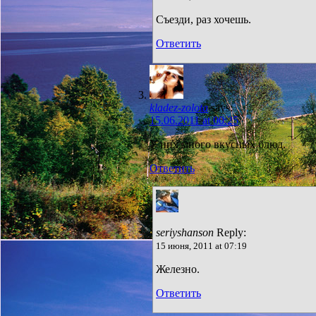
Съезди, раз хочешь.
Ответить
kladez-zolota
says:
15.06.2011 at 00:25
У них много вкусных блюд.
Ответить
seriyshanson
Reply:
15 июня, 2011 at 07:19
Железно.
Ответить