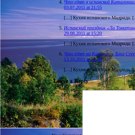
Что едят в испанской Каталонии
03.07.2011 at 21:55
[…] Кухня испанского Мадрида. 
Испанский праздник «Ла Томатин
29.08.2011 at 15:20
[…] Кухня испанского Мадрида. 
Что едят на Канарах. » Блог Се
13.10.2011 at 22:49
[…] Кухня испанского Мадрида. 
Leave a Reply