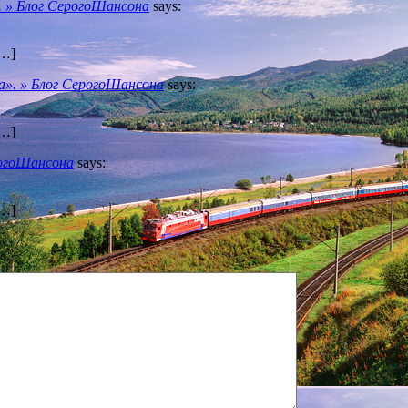
. » Блог СерогоШансона
says:
[…]
а». » Блог СерогоШансона
says:
[…]
рогоШансона
says:
[…]