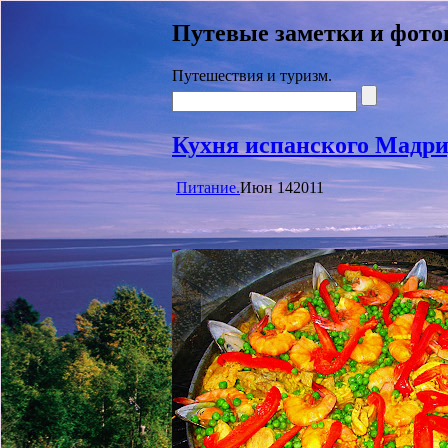
Путевые заметки и фото
Путешествия и туризм.
Кухня испанского Мадри
Питание.
Июн
14
2011