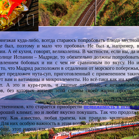
иезжая куда-либо, всегда стараюсь попробовать блюда местно
е был, поэтому и мало что пробовал. Не был я, например, 
и. А её кухня, говорят, великолепна. В частности, если вы, да 
столице Испании – Мадриде, то обязательно должны попробоват
бавлением бобовых и ни с чем не сравнимым по вкусу. Но 
то, что Мадрид расположен в отдалении от морского побережья
будет предложен нута-суп, приготовленный с применением таки
Тут вам и витамины и микроэлементы. Но всё-таки как ни крути
ет. А это и кура-гриль, и свиные отбивные, с незаменимы
ов, без которых жители этой страны своей жизни просто н
твенников, кто старается приобрести
недвижимость в испани
хороший климат, но и любят вкусно покушать. Так что продолж
нчу. Как известно, любая трапеза, как правило заканчиваетс
. Для них особую важность в этом вопросе имеют клубника сорт
обще, этот народ, как и я, очень неравнодушен к сладкому. В
в которых вместо мясного или рыбного фарша присутствуе