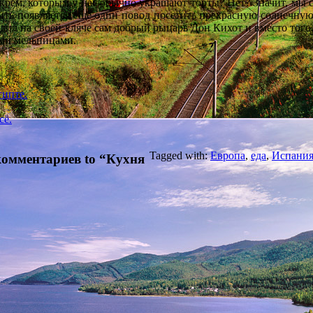
 крем, которым у нас обычно украшают торты? Нет? Значит, мы 
быть появляется ещё один повод посетить прекрасную солнечну
здил на своей кляче сам добрый рыцарь Дон Кихот и вместо того
ыми мельницами.
гипте.
сё.
Tagged with:
Европа
,
еда
,
Испани
комментариев to “Кухня