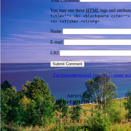
Your Comment
You may use these
HTML
tags and attribut
title=""> <b> <blockquote cite="">
<s> <strike> <strong>
Name
E-mail
URI
Гастрономический туризм — наше всё
Август 2026
Пн
Вт
Ср
Чт
Пт
Сб
Вс
1
2
3
4
5
6
7
8
9
10
11
12
13
14
15
16
17
18
19
20
21
22
23