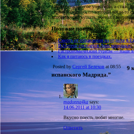
шоколадная паста, взбитые сливки или
вами очень многое упустили, а стало 
страну Испанию, по которой когда-то е
чтобы вкусно кушать, воевал с ветрян
Похожие посты:
Смерть от отравления на отдыхе в Е
В Питере состоится День корюшки.
Гастрономический туризм — наше в
Как я питаюсь в поездках.
Posted by
Сергей Белехов
at 08:55
9 
испанского Мадрида.”
madonna4ka
says:
14.06.2011 at 10:30
Вкусно поесть любят многие.
Ответить