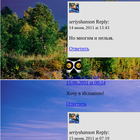
seriyshanson
Reply:
14 июня, 2011 at 13:43
Но многим и нельзя.
Ответить
Городской Дзен
says:
15.06.2011 at 00:24
Хочу в Испанию!
Ответить
seriyshanson
Reply:
15 июня, 2011 at 07:19