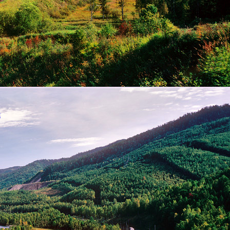
с
ю
,
я