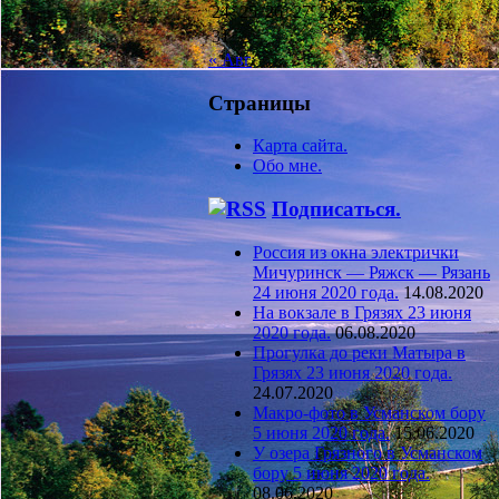
24
25
26
27
28
29
30
31
« Авг
Страницы
Карта сайта.
Обо мне.
Подписаться.
Россия из окна электрички
Мичуринск — Ряжск — Рязань
24 июня 2020 года.
14.08.2020
На вокзале в Грязях 23 июня
2020 года.
06.08.2020
Прогулка до реки Матыра в
Грязях 23 июня 2020 года.
24.07.2020
Макро-фото в Усманском бору
5 июня 2020 года.
15.06.2020
У озера Грязного в Усманском
бору 5 июня 2020 года.
08.06.2020