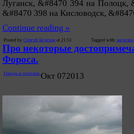
Луганск, &#8470 394 на Полоцк, 
&#8470 398 на Кисловодск, &#8470
Continue reading »
Posted by
Сергей Белехов
at 21:51
Tagged with:
железно
Про некоторые достопримеч
Фороса.
Города и посёлки.
Окт
07
2013