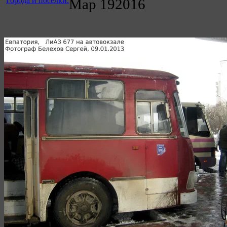
Города и посёлки.
Мар
19
2016