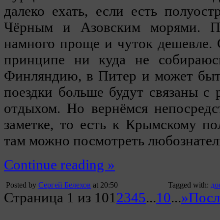
далеко ехать, если есть полуос
Чёрным и Азовским морями. П
намного проще и чуток дешевле. 
принципе ни куда не собираюсь
Финляндию, в Питер и может быт
поездки больше будут связаны с р
отдыхом. Но вернёмся непосредс
заметке, то есть к Крымскому по
там можно посмотреть любознател
Continue reading »
Posted by
Сергей Белехов
at 20:50
Tagged with:
до
Страница 1 из 10
1
2
3
4
5
...
10
...
»
Посл