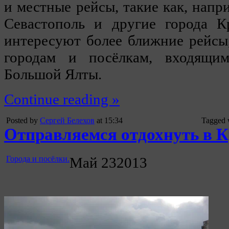
и местные рейсы, такие как, напр
Севастополь и другие города К
интересуют более ближние рейсы
городам и посёлкам, входящи
Большой Ялты.
Continue reading »
Posted by
Сергей Белехов
at 15:34
Tagged 
Отправляемся отдохнуть в К
Города и посёлки.
Май
23
2013