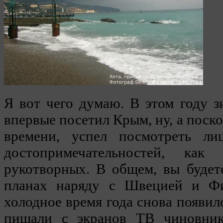
Я вот чего думаю. В этом году зи
впервые посетил Крым, ну, а поск
времени, успел посмотреть л
достопримечательностей, ка
рукотворных. В общем, вы будет
планах наряду с Швецией и Ф
холодное время года снова появил
пищали с экранов ТВ чиновник