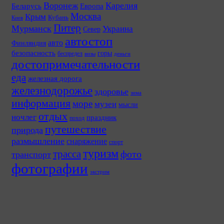
Воронеж
Карелия
Беларусь
Европа
Москва
Крым
Кубань
Киев
Питер
Мурманск
Украина
Север
автостоп
авто
Финляндия
безопасность
горы
беспредел
визы
деньги
достопримечательности
еда
железная дорога
железнодорожье
здоровье
зима
информация
море
музеи
мысли
отдых
ночлег
праздник
поход
путешествие
природа
размышление
снаряжение
спорт
туризм
трасса
фото
транспорт
фотографии
экстрим