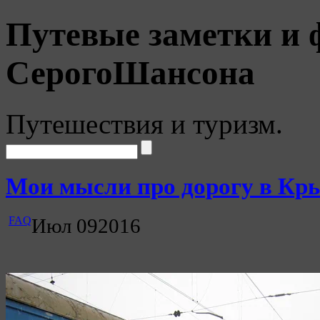
Путевые заметки и 
СерогоШансона
Путешествия и туризм.
Мои мысли про дорогу в Кр
FAQ
Июл
09
2016