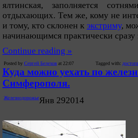
ялтинская, заполняется сотн
отдыхающих. Тем же, кому не ин
и тому, кто склонен к
экстриму
, мо
начинающимся практически сразу 
Continue reading »
Posted by
Сергей Белехов
at 22:07
Tagged with:
достоп
Куда можно уехать по железн
Симферополя.
Железнодорожье
Янв
29
2014