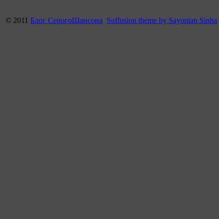
© 2011
Блог СерогоШансона
Suffusion theme by Sayontan Sinha