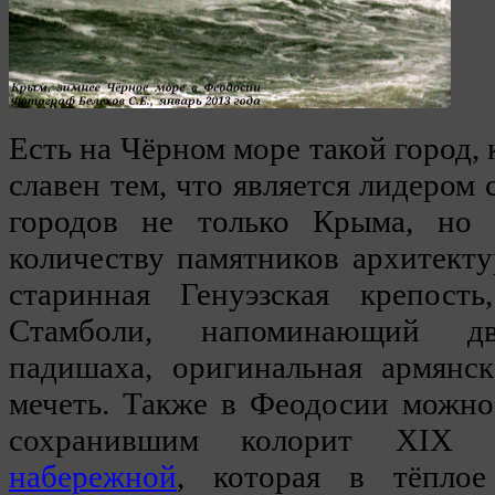
Есть на Чёрном море такой город,
славен тем, что является лидером
городов не только Крыма, но
количеству памятников архитекту
старинная Генуэзская крепост
Стамболи, напоминающий дво
падишаха, оригинальная армянск
мечеть. Также в Феодосии можно
сохранившим колорит XIX 
набережной
, которая в тёплое