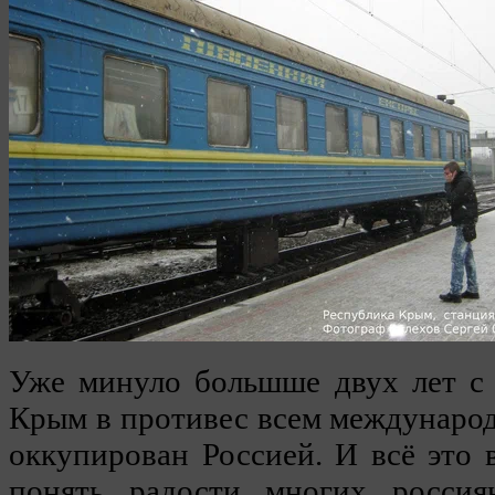
Уже минуло большше двух лет с 
Крым в противес всем междунаро
оккупирован Россией. И всё это 
понять радости многих россия