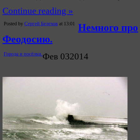
Continue reading »
Posted by
Сергей Белехов
at 13:01
Немного про
Феодосию.
Города и посёлки.
Фев
03
2014