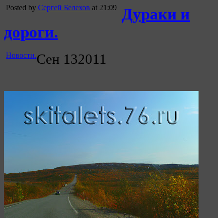
Posted by
Сергей Белехов
at 21:09
Дураки и
дороги.
Новости.
Сен
13
2011