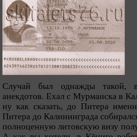
Случай был однажды такой, 
анекдотов. Ехал с Мурманска в Ка
ну как сказать, до Питера имен
Питера до Калининграда собирался
полноценную литовскую визу полу
А как вы хотели, в Кёниге работ