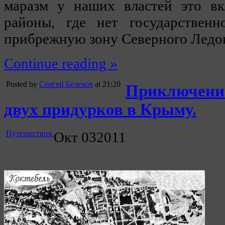
маразм у наших властей это вк
районы, где нет государственн
прибрежную зону Северного Ледов
Continue reading »
Posted by
Сергей Белехов
at 21:20
Приключени
двух придурков в Крыму.
Путешествия.
Окт
03
2011