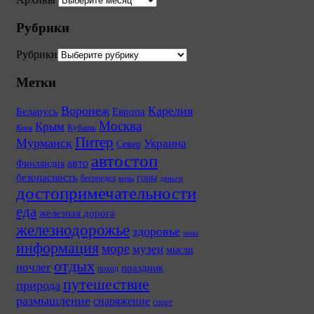
Рубрики
Рубрики
Метки
Воронеж
Карелия
Беларусь
Европа
Москва
Крым
Кубань
Киев
Питер
Мурманск
Украина
Север
автостоп
авто
Финляндия
безопасность
горы
беспредел
визы
деньги
достопримечательности
еда
железная дорога
железнодорожье
здоровье
зима
информация
море
музеи
мысли
отдых
ночлег
праздник
поход
путешествие
природа
размышление
снаряжение
спорт