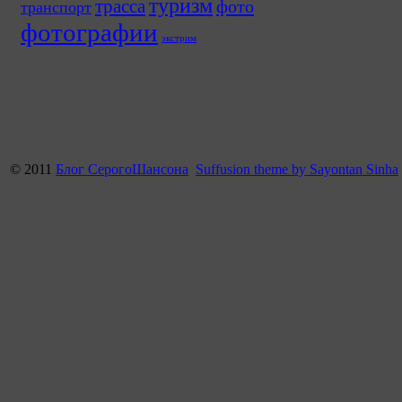
туризм
трасса
фото
транспорт
фотографии
экстрим
© 2011
Блог СерогоШансона
Suffusion theme by Sayontan Sinha