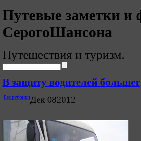
Путевые заметки и 
СерогоШансона
Путешествия и туризм.
В защиту водителей больше
Без рубрики
Дек
08
2012