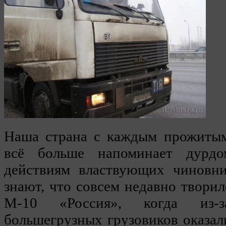
Наша страна с каждым прожитым
всё больше напоминает дурдо
действиям властвующих чиновни
знают, что совсем недавно творил
М-10 «Россия», когда из-
большегрузных грузовиков оказа