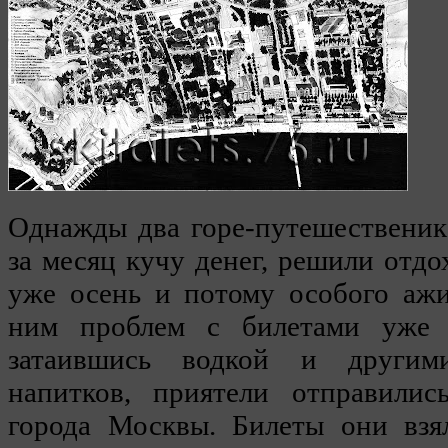
Однажды два горе-путешественика
за месяц кучу денег, решили отдо
уже осень и потому особого ажи
ним проблем с билетами уже 
затаившись водкой и другим
напитков, приятели отправилис
города Москвы. Билеты они взя