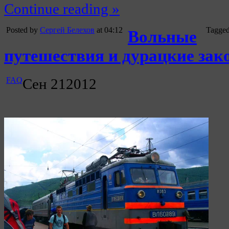
Continue reading »
Posted by
Сергей Белехов
at 04:12
Tagged
Вольные
путешествия и дурацкие зак
FAQ
Сен
21
2012