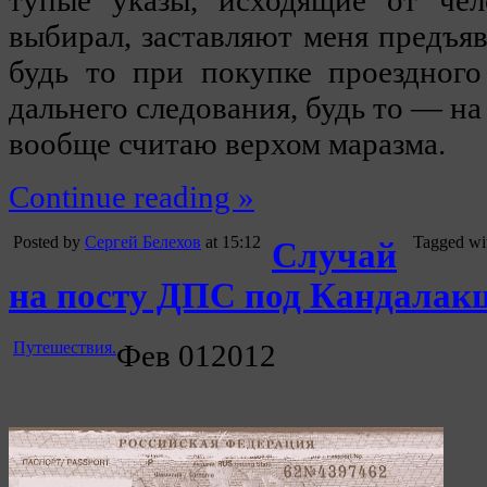
выбирал, заставляют меня предъяв
будь то при покупке проездного
дальнего следования, будь то — на
вообще считаю верхом маразма.
Continue reading »
Posted by
Сергей Белехов
at 15:12
Tagged wi
Случай
на посту ДПС под Кандалак
Путешествия.
Фев
01
2012