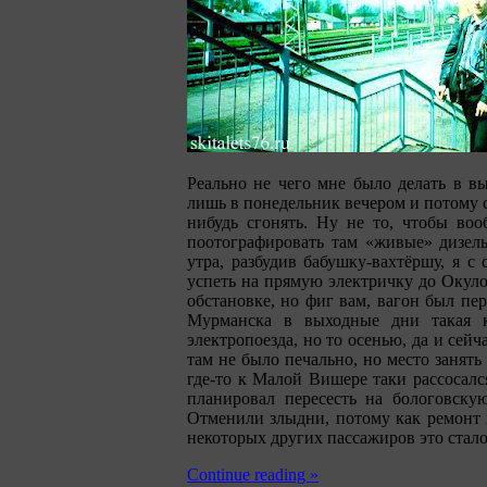
Реально не чего мне было делать в в
лишь в понедельник вечером и потому 
нибудь сгонять. Ну не то, чтобы воо
поотографировать там «живые» дизель
утра, разбудив бабушку-вахтёршу, я с
успеть на прямую электричку до Окуло
обстановке, но фиг вам, вагон был пе
Мурманска в выходные дни такая к
электропоезда, но то осенью, да и сей
там не было печально, но место занять
где-то к Малой Вишере таки рассосалс
планировал пересесть на бологовскую
Отменили злыдни, потому как ремонт п
некоторых других пассажиров это стал
Continue reading »