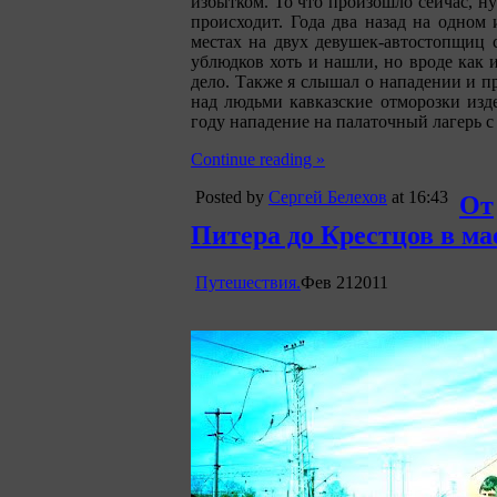
избытком. То что произошло сейчас, ну
происходит. Года два назад на одном
местах на двух девушек-автостопщиц
ублюдков хоть и нашли, но вроде как 
дело. Также я слышал о нападении и п
над людьми кавказские отморозки изд
году нападение на палаточный лагерь с
Continue reading »
Posted by
Сергей Белехов
at 16:43
От
Питера до Крестцов в мае
Путешествия.
Фев
21
2011