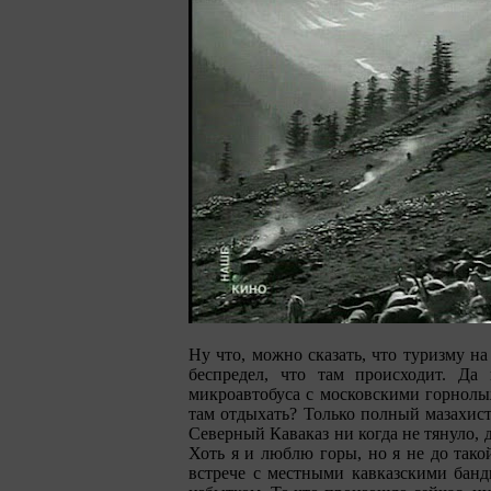
Ну что, можно сказать, что туризму н
беспредел, что там происходит. Да
микроавтобуса с московскими горнолыж
там отдыхать? Только полный мазахист 
Северный Каваказ ни когда не тянуло, 
Хоть я и люблю горы, но я не до тако
встрече с местными кавказскими банд