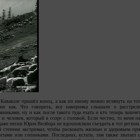
а Каваказе пришёл конец, а как по иному можно вглянуть на то
 ни как. Что говорить, все наверняка слышали о расстрел
никами, ну и как после такого туда ехать и кто теперь захоче
и человек, который в ссоре с головой. Если честно, то меня н
даже песни Юрия Визбора не вдохновляли съездить в тот регион
й степени экстримал, чтобы рисковать жизнью и здоровьем пр
итами или гопниками. Последних, кстати, там также хватает 