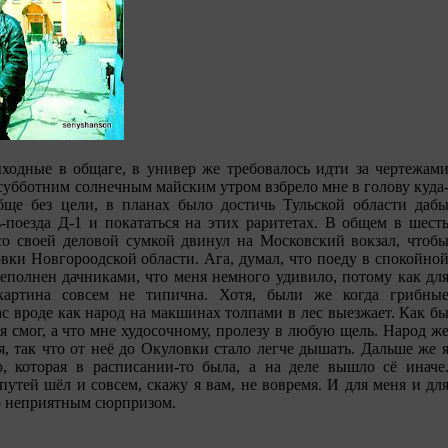
ыходные в общаге, в универ же требовалось идти за чертежам
субботним солнечным майским утром взбрело мне в голову куда
бще без цели, в планах было достичь Тульской области даб
-поезда Д-1 и покататься на этих раритетах. В общем в шест
 со своей деловой сумкой двинул на Московский вокзал, чтоб
вки Новгороодской области. Ага, думал, что поеду в спокойно
реполнен дачниками, что меня немного удивило, потому как дл
артина совсем не типична. Хотя, были же когда грибны
час вроде как народ на макшинах толпами в лес выезжает. Как б
 я смог, а что мне худосочному, пролезу в любую щель. Народ ж
я, так что от неё до Окуловки стало легче дышать. Дальше же 
, которая в расписании-то была, а на деле вышло сё иначе
утей шёл и совсем, скажу я вам, не вовремя. И для меня и дл
о неприятным сюрпризом.