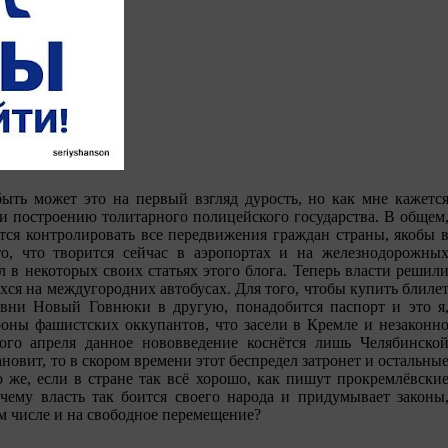
быть может это на первый взгляд дурость, но как мне кажетс
и построению толитарного полицейского государства. В общем
тся контролировать все передвижения граждан страны, якобы 
о, что творится сейчас в аэропортах и на железнодорожны
л в некоторых своих статьях этого блога. Теперь власти решил
хся на междугородних автобусах. Для того, чтобы купить блиле
ревни Новый Говнюки в другую, понадобится паспорт и это я
роны фашистских оккупантов, что засели в Кремле и незаконн
ого апреля данное нововведение коснётся лишь Челябинско
ановит, то в скором времени этот беспредел затронет и остальны
 же, если в стране так всё хорошо, как пишут прокремлёвски
чему власть так боится своего народа и придумывает законы
м числе и на свободное перемещение?