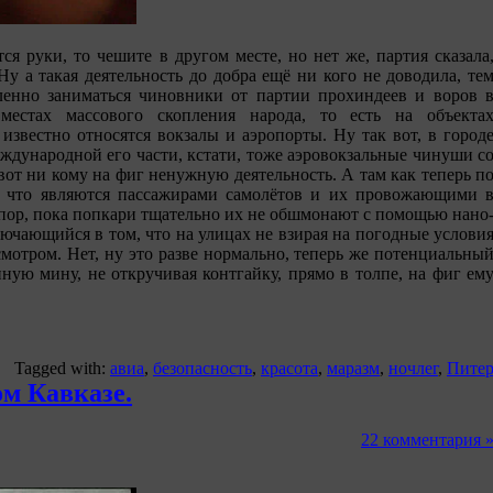
я руки, то чешите в другом месте, но нет же, партия сказала
Ну а такая деятельность до добра ещё ни кого не доводила, те
иленно заниматься чиновники от партии прохиндеев и воров 
местах массового скопления народа, то есть на объекта
известно относятся вокзалы и аэропорты. Ну так вот, в город
ждународной его части, кстати, тоже аэровокзальные чинуши с
вот ни кому на фиг ненужную деятельность. А там как теперь п
, что являются пассажирами самолётов и их провожающими 
х пор, пока попкари тщательно их не обшмонают с помощью нано
лючающийся в том, что на улицах не взирая на погодные услови
мотром. Нет, ну это разве нормально, теперь же потенциальны
нную мину, не откручивая контгайку, прямо в толпе, на фиг ем
Tagged with:
авиа
,
безопасность
,
красота
,
маразм
,
ночлег
,
Пите
м Кавказе.
22 комментария 