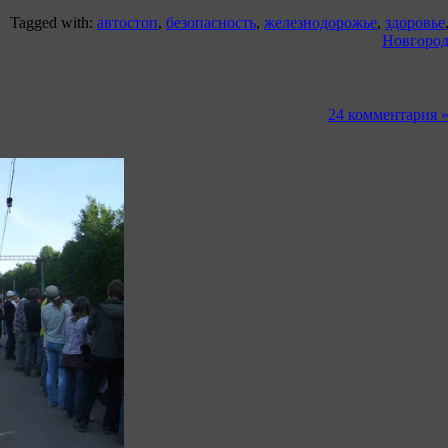
Tagged with:
автостоп
,
безопасность
,
железнодорожье
,
здоровье
Новгоро
24 комментария 