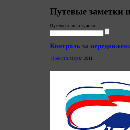
Путевые заметки 
Путешествия и туризм.
Контроль за передвижен
Новости.
Мар
04
2011