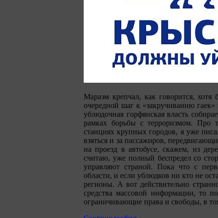
Маразм крепчал, как говорится, хотя 
очередной шаг к «закручиванию гаек» 
ублюдочная горфянская власть собирае
рамках борьбы с терроризмом. Про т
станциях крупных городов, я уже писа
взяться и за пассажиров, передвигающи
на проезд в автобусе, скажем, из де
считаю, уже полный беспредел со сто
управляют страной. Пока что с перв
области, и если ублюдков ни кто не ост
регионы. А вот действительно странно
средства массовой информации, то по
ограничивающие права и свободы, в то