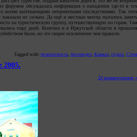
 расстрел туристов, подрыв канатной дороги, это же не впервы
 из форумов обсуждалась информация о нападении где-то в те
 со всеми вытекающими неприятными последствиями. Так эти
и наказали не сильно. Да ещё и местные менты пытались замят
росто на туристическую группу, путешествующую по горам. Та
евались пару дней. Конечно и в Иркутской области в прошло
 убийством было, но это скорее исключение чем правило.
Tagged with:
безопасность
,
беспредел
,
Кавказ
,
отдых
,
Соч
 2005.
20 комментариев 