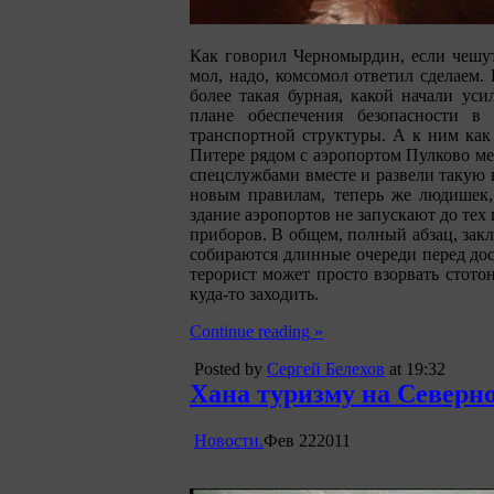
Как говорил Черномырдин, если чешутс
мол, надо, комсомол ответил сделаем. 
более такая бурная, какой начали ус
плане обеспечения безопасности в 
транспортной структуры. А к ним как 
Питере рядом с аэропортом Пулково ме
спецслужбами вместе и развели такую 
новым правилам, теперь же людишек
здание аэропортов не запускают до те
приборов. В общем, полный абзац, зак
собираются длинные очереди перед дос
терорист может просто взорвать стото
куда-то заходить.
Continue reading »
Posted by
Сергей Белехов
at 19:32
Хана туризму на Северно
Новости.
Фев
22
2011