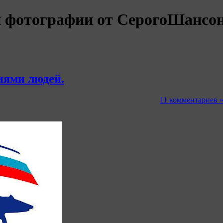
и фотографии от СерогоШансо
иями людей.
11 комментариев 