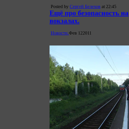
Posted by
Сергей Белехов
at 22:45
Ещё про безопасность на
вокзалах.
Новости.
Фев
12
2011