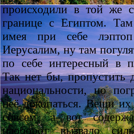
происходили в той же с
границе с Египтом. Там
имея при себе лэптоп
Иерусалим, ну там погулят
по себе интересный в п
Так нет бы, пропустить 
национальности, но по
неё докопаться. Вещи их
совсем, а вот содерж
наоборот вызвало сил