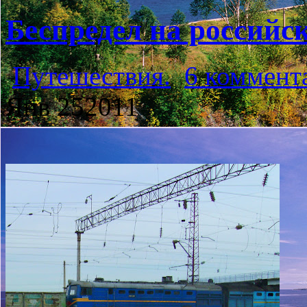
Беспредел на российс
Путешествия.
6 коммент
Янв
25
2011