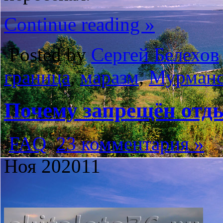
Continue reading »
Posted by
Сергей Белехов
граница
,
маразм
,
Мурман
Почему запрещён отд
FAQ
23 комментария »
Ноя
20
2011