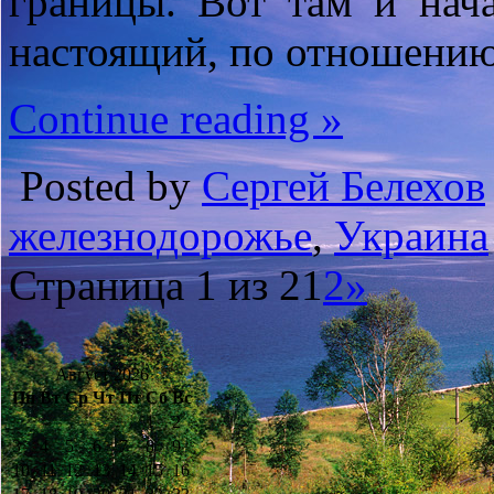
границы. Вот там и нач
настоящий, по отношению 
Continue reading »
Posted by
Сергей Белехов
железнодорожье
,
Украина
Страница 1 из 2
1
2
»
Август 2026
Пн
Вт
Ср
Чт
Пт
Сб
Вс
1
2
3
4
5
6
7
8
9
10
11
12
13
14
15
16