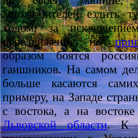
автолюбителей ездить 
ходом, за исключение
передвижения на
при
образом боятся росси
гаишников. На самом дел
больше касаются сами
примеру, на Западе стран
с востока, а на восток
Львовской области
. К 