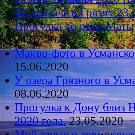
На вокзале в Грязях 23 
Прогулка до реки Матыр
24.07.2020
Макро-фото в Усманско
15.06.2020
У озера Грязного в Усм
08.06.2020
Прогулка к Дону близ 
2020 года.
23.05.2020
Мой отзыв о термокружк