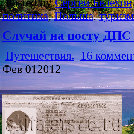
Posted by
Сергей Белехов
политика
,
Польша
,
туризм
Случай на посту ДПС
Путешествия.
16 коммен
Фев
01
2012