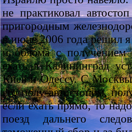
не практиковал автостоп
пригородным железнодор
в июне 2006 года решил 
и облома с получением 
ехать в Калининград уст
Киев и Одессу. С Москвы 
его полу-автостопом, пол
если ехать прямо, то над
поезд дальнего следо
таможенный сбор и за бил