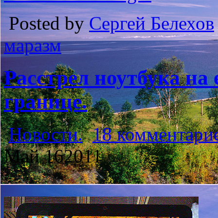
Posted by
Сергей Белехов
маразм
Расстрел ноутбука на
границе.
Новости.
18 комментари
Май
16
2011