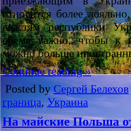
приезжающим в Украин
относится более лояльно
властям республики У
время важно, чтобы к 
можно больше иностранны
Continue reading »
Posted by
Сергей Белехов
граница
,
Украина
На майские Польша о