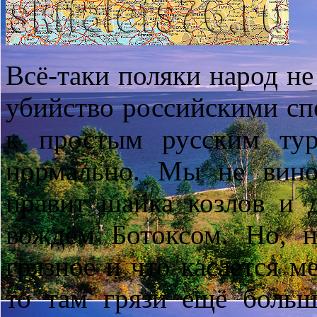
Всё-таки поляки народ не
убийство российскими сп
к простым русским тур
нормально. Мы не вино
правит шайка козлов и д
вождём Ботоксом. Но, н
грязное и что касается м
то там грязи ещё боль