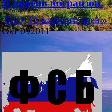
Я против погранзон.
FAQ
12 комментариев »
Окт
09
2011