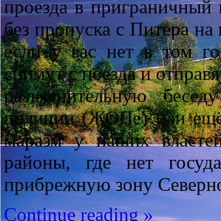
проезда в приграничный 
без пропуска с Питера на
если у вас нет в том го
снимут с поезда и отправя
разъяснительную бесед
полиции (ЖОПе) или ещ
маразм у наших власте
районы, где нет госуд
прибрежную зону Северно
Continue reading »