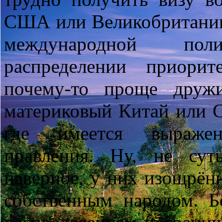
США или Великобританию,
международной по
распределении приорит
почему-то проще друж
материковый Китай или Се
где имеется выраже
правления. Ну, не сут
наверное, у них изощрён
собственным народом. Б