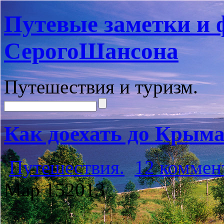
Путевые заметки и 
СерогоШансона
Путешествия и туризм.
Как доехать до Крыма
Путешествия.
12 коммен
Мар
15
2013