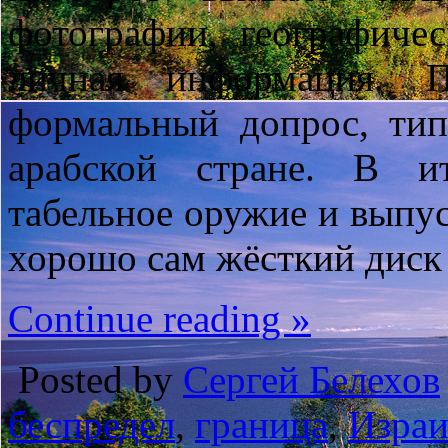
фотографии, географиче
личная информация. 
формальный допрос, тип
арабской стране. В и
табельное оружие и выпус
хорошо сам жёсткий диск 
Continue reading »
Posted by
Сергей Белехов
беспредел
,
граница
,
Израи