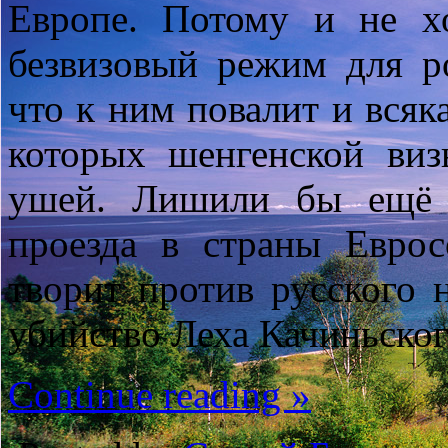
Европе. Потому и не х
безвизовый режим для ро
что к ним повалит и всяк
которых шенгенской виз
ушей. Лишили бы ещё 
проезда в страны Еврос
творит против русского н
убийство Леха Качиньског
Continue reading »