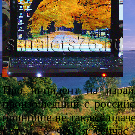
Про инцидент на израи
произошедший с российск
принципе не так всё плач
с тем, о чём я сейчас 