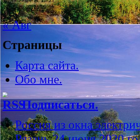
17
18
19
20
21
22
23
24
25
26
27
28
29
30
31
« Авг
Страницы
Карта сайта.
Обо мне.
Подписаться.
Россия из окна элект
Рязань 24 июня 2020 го