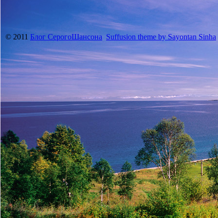
© 2011
Блог СерогоШансона
Suffusion theme by Sayontan Sinha