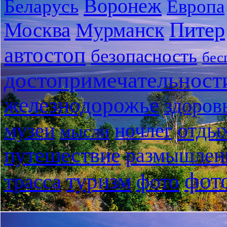
Воронеж
Беларусь
Европа
Питер
Москва
Мурманск
автостоп
безопасность
бес
достопримечательност
железнодорожье
здоров
отды
музеи
ночлег
мысли
путешествие
размышлен
фот
туризм
трасса
фото