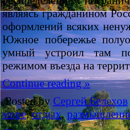
распределением погранич
являясь гражданином Росс
оформлений всяких нену
Южное побережье полуо
умный устроил там п
режимом въезда на терри
Continue reading »
Posted by
Сергей Белехов
море
,
отдых
,
размышлени