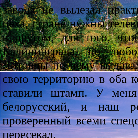
завода не вылезал прак
цеха, стране нужны телев
в другом, для того, чт
Калининграда, по любо
Литовцы по нему выдавал
свою территорию в оба к
ставили штамп. У мен
белорусский, и наш р
проверенный всеми спец
пересекал.