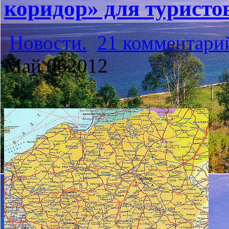
коридор» для туристо
Новости.
21 комментари
Май
06
2012