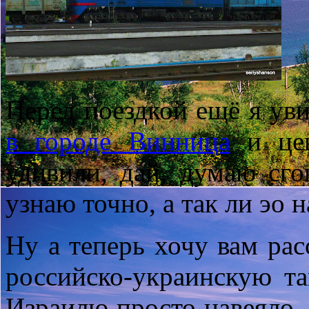
Перед поездкой ещё я ув
в городе Винница
и цен
удивили, дай, думаю сг
узнаю точно, а так ли эо н
Ну а теперь хочу вам расс
российско-украинскую т
Израилю просто навеяло. 