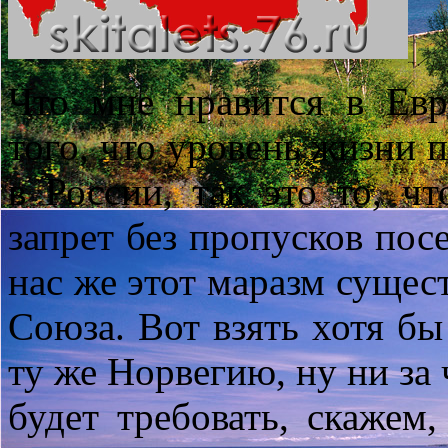
Что мне нравится в Евр
того, что уровень жизни 
в России, так это то, чт
запрет без пропусков по
нас же этот маразм сущес
Союза. Вот взять хотя бы
ту же Норвегию, ну ни за ч
будет требовать, скажем