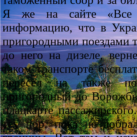
Я же на сайте «Все 
информацию, что в Укра
пригородными поездами то
до него на дизеле, верн
таком транспорте беспла
пересел на также по
пригородный до Ворожбы.
плацкарте пассажирского
тех пор, пока не добра