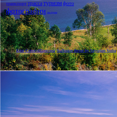
туризм
трасса
фото
транспорт
фотографии
экстрим
© 2011
Блог СерогоШансона
Suffusion theme by Sayontan Sinha