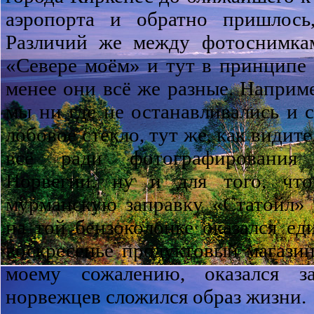
аэропорта и обратно пришлось
Различий же между фотоснимка
«Севере моём» и тут в принципе 
менее они всё же разные. Наприме
мы ни где не останавливались и с
лобовое стекло, тут же, как видит
всё ради фотографирования
Норвегии, ну и для того, чт
мурманскую заправку «Статойл» 
на той бензоколонке оказался е
воскресенье продуктовый магазин
моему сожалению, оказался з
норвежцев сложился образ жизни.