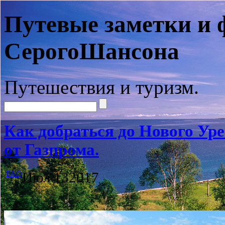
Путевые заметки и 
СерогоШансона
Путешествия и туризм.
Как добраться до Нового Уре
от Газпрома.
FAQ
Июл
13
2017