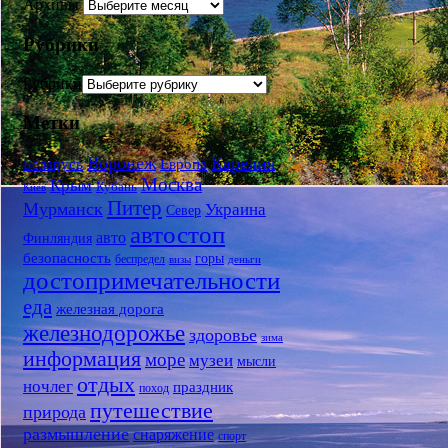
Архивы
Рубрики
Рубрики
Метки
Воронеж
Карелия
Беларусь
Европа
Москва
Крым
Кубань
Киев
Питер
Мурманск
Украина
Север
автостоп
авто
Финляндия
безопасность
горы
беспредел
визы
деньги
достопримечательности
еда
железная дорога
железнодорожье
здоровье
зима
информация
море
музеи
мысли
отдых
ночлег
праздник
поход
путешествие
природа
размышление
снаряжение
спорт