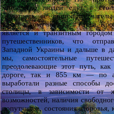
множество людей едут в стол
осмотреть её достопримечатель
прост к кому-нибудь в гости. Кро
является и транзитным городом
путешественников, что отпра
Западной Украины и дальше в да
мы, самостоятельные путешес
преодолевающие этот путь, как
дороге, так и 855 км — по а
выработали разные способы до
столицы, в зависимости от ж
возможностей, наличия свободног
попутчиков, состояния здоровья, 