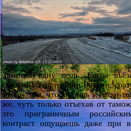
Заметил одну вещь. Когда въез
страны с территории России, сраз
между тем, что видишь у нас и те
же, чуть только отъехав от тамо
это приграничным российски
контраст ощущаешь даже при вз