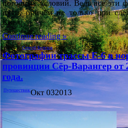
погодных условий. Ведь все эти 
пути, причём не только при сл
Киев.
Continue reading »
Posted by
Сергей Белехов
at 01:19
Ta
Фотографии трассы Е-6 в н
провинции Сёр-Варангер от 
года.
Путешествия.
Окт
03
2013