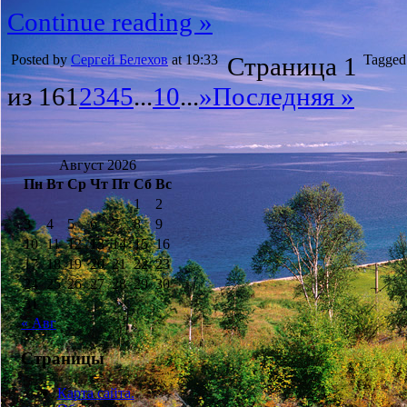
Continue reading »
Posted by
Сергей Белехов
at 19:33
Страница 1
Tagged
из 16
1
2
3
4
5
...
10
...
»
Последняя »
Август 2026
Пн
Вт
Ср
Чт
Пт
Сб
Вс
1
2
3
4
5
6
7
8
9
10
11
12
13
14
15
16
17
18
19
20
21
22
23
24
25
26
27
28
29
30
31
« Авг
Страницы
Карта сайта.