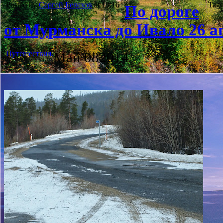
Posted by
Сергей Белехов
at 19:16
Tagg
По дороге
от Мурманска до Ивало 26 ап
Путешествия.
Май
08
2014