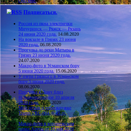
Обо мне.
Подписаться.
Россия из окна электрички
Мичуринск — Ряжск — Рязань
24 июня 2020 года.
14.08.2020
На вокзале в Грязях 23 июня
2020 года.
06.08.2020
Прогулка до реки Матыра в
Грязях 23 июня 2020 года.
24.07.2020
Макро-фото в Усманском бору
5 июня 2020 года.
15.06.2020
У озера Грязного в Усманском
бору 5 июня 2020 года.
08.06.2020
Прогулка к Дону близ
Новоживотинное 10 апреля
2020 года.
23.05.2020
Мой отзыв о термокружке
Tramp TRC-004 (0,45 л).
22.05.2020
Макро-фото в воронежском
парке Арена от 19 мая 2020