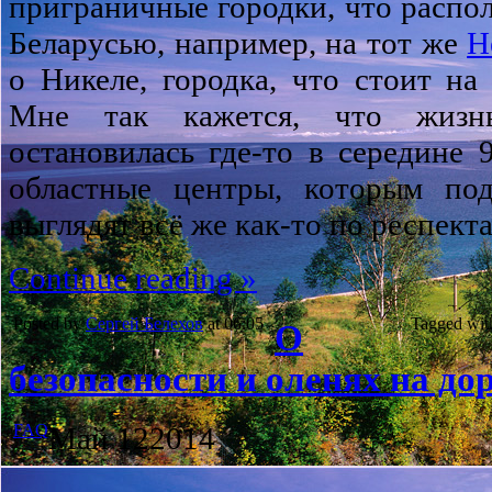
приграничные городки, что распо
Беларусью, например, на тот же
Н
о Никеле, городка, что стоит на
Мне так кажется, что жизн
остановилась где-то в середине 9
областные центры, которым под
выглядят всё же как-то по респект
Continue reading »
Posted by
Сергей Белехов
at 06:05
Tagged wit
О
безопасности и оленях на д
FAQ
Май
12
2014