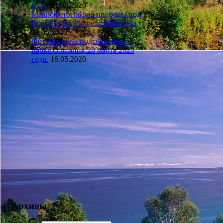
года.
21.05.2020
Макрофотография природы под
Воронежем 9 апреля 2020 года.
21.05.2020
Фотоохота на подснежники в
парке Олимпик 28 марта 2020
года.
16.05.2020
Архивы