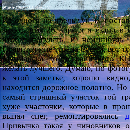
Из одного из предыдущих постов
знают, что 26 апреля я ездил в
чтобы погулять и чем-нибудь 
Нравится мне страна Суоми, вот то
Мурманска до пограничного КП
желать лучшего. Думаю, по фото
к этой заметке, хорошо видно
находится дорожное полотно. Но 
самый страшный участок той тр
хуже участочки, которые в прош
выпал снег, ремонтировались
д
Привычка такая у чиновников