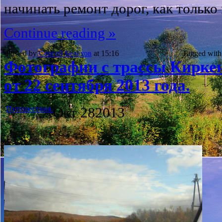
начинать ремонт дорог, как только 
Continue reading »
Posted by
Сергей Белехов
at 15:16
Tagged with
Фотографии с трассы Кирке
от 22 сентября 2013 года.
Путешествия.
Окт
28
2013