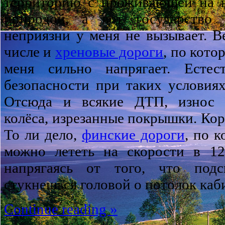
территорию с проживающей на н
природой, а вот государство
неприязни у меня не вызывает. Ве
числе и
хреновые дороги
, по кото
меня сильно напрягает. Есте
безопасности при таких условия
Отсюда и всякие ДТП, износ 
колёса, изрезанные покрышки. Кор
То ли дело,
финские дороги
, по 
можно лететь на скорости в 12
напрягаясь от того, что под
стукнешься головой о потолок каб
Continue reading »