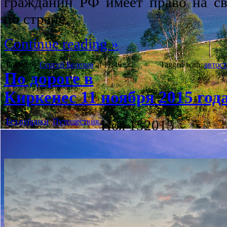
гражданин РФ имеет право на с
по стране.
Continue reading »
Posted by
Сергей Белехов
at 17:46
Tagged with:
автос
По дороге в
Киркенес 11 ноября 2015 года
Без рубрики
,
Путешествия.
Ноя
15
2015