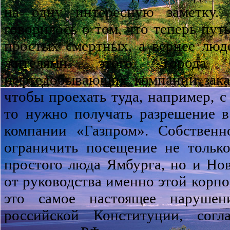
на одну интересную заметку.
говорилось о том, что теперь пут
простых смертных, а вернее люд
жителями этого города 
нефтедобывающих компаний заказ
чтобы проехать туда, например, с
то нужно получать разрешение в
компании «Газпром». Собственн
ограничить посещение не только
простого люда Ямбурга, но и Но
от руководства именно этой корпо
это самое настоящее нарушен
российской Конституции, сог