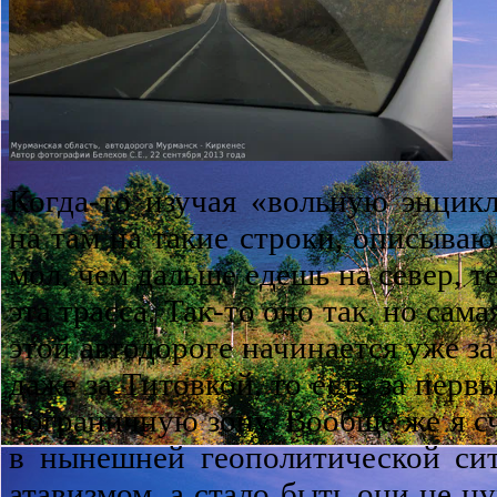
Когда-то изучая «вольную энцик
на там на такие строки, описываю
мол, чем дальше едешь на север, т
эта трасса. Так-то оно так, но сам
этой автодороге начинается уже з
даже за Титовкой, то есть за перв
пограничную зону. Вообще же я с
в нынешней геополитической си
атавизмом, а стало быть они не ну