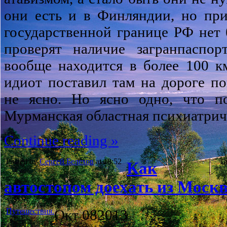
они есть и в Финляндии, но при
государственной границе РФ нет б
проверят наличие загранпаспор
вообще находится в более 100 к
идиот поставил там на дороге п
не ясно. Но ясно одно, что п
Мурманская областная психиатрич
Continue reading »
Posted by
Сергей Белехов
at 18:52
Ta
Как
автостопом доехать из Москв
Путешествия.
Окт
08
2013